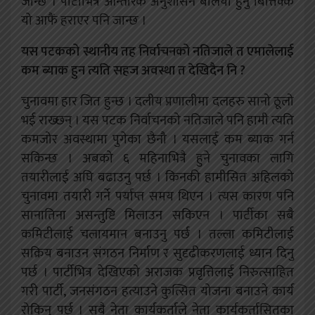
जान्छ । पार्टीभित्र आन्तरिक अनुशासन बलियो हुनु बित्तिक्कै
यो आफैं हराएर पनि जान्छ ।
यस पटकको स्थानीय तह निर्वाचनको नतिजाले त एमालेलाई
कम ब्याक हुन त्यति सहज अवस्था त देखिदैन नि ?
चुनावमा हार जित हुन्छ । दलीय प्रणालीमा दलहरु सानो ठूलो
भई
राख्छन् । यस पटक निर्वाचनको नतिजाले पनि हामी त्यति
कमजोर अवस्थामा पुगेका छैनौ । यसलाई कम ब्याक गर्न
सकिन्छ । अबको ६ महिनाभित्रै हुने चुनावका लागि
तयारीलाई अघि बढाउनु पर्छ । किनकी हामीसित अहिलको
चुनावमा
तयारी गर्ने पर्याप्त समय थिएन । त्यस कारण पनि
सानातिना असन्तुष्टि मिलाउन सकिएन । पार्टीका सबै
कमिटीलाई चलायमान बनाउनु पर्छ । तल्ला कमिटीलाई
सक्रिय बनाउन संगठन निर्माण र सुदृढीकरणलाई ध्यान दिनु
पर्छ । पार्टीभित्र देखिएको अराजक प्रवृत्तिलाई निरुत्साहित
गरी पार्टी, जनसंगठन हत्याउने कुत्सित योजना बनाउने कार्य
रोकिनु पर्छ ।
सबै नेता कार्यकर्ताले नेता कार्यकर्तासितका