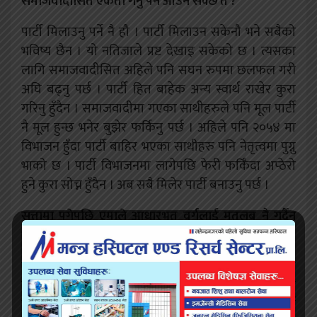
समाजवादीसित एकता गर्नु पर्ने आउन सक्छ त ?
पार्टी मिलाउनु पर्ने नै हौ । पार्टी मिलाउन सकेनौ भने सबैको
भविष्य छैन । यो नतिजाले प्रष्ट देखाइ सकेको छ । त्यसका
लागि समाजवादीसित अहिले पनि सघन रुपमा छलफल गरी
अघि बढ्नु पर्छ । पार्टी हित बाहेक अन्य स्वार्थ राखेर कुरा
गरिनु हुँदैन । समाजवादीमा गएका साथीहरुले पनि मूल पार्टी
नै मूल हुन्छ भनेर बुझेर फर्किनु पर्छ । अहिले पनि २०५४ मा
विभाजन हुँदा पार्टी बाहिर भएका साथीहरु पनि नेतृत्वमा पुग्नु
भाको छ । पार्टी विभाजनमा लागेपछि फेरी फर्किँदा अप्ठेरो
हुने कुरा सोच्न हुँदैन । अब सबै मिलेर पार्टी बनाउनु पर्छ ।
सत्तामा पुगेपछि एमाले आधारभूत वर्गलाई मतलब नै गर्दैन
भन्ने गुनासो छ । यसमा कतिको सत्यता हो ?
एमालेमा एउटा यो ठूलो समस्या छ । सत्तामा गएपछि
हुटीटयाउलेझैं आकाश थाम्न खोजिन्छ । त्यस कारण सर्वहारा
वर्गका लागि नीति कार्यक्रम, योजना बनाउने कार्य