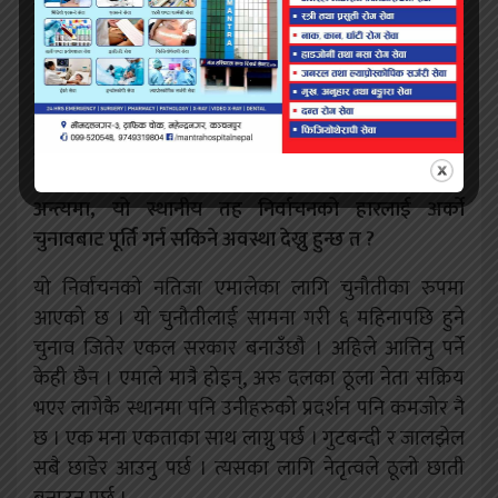
प्राथमिकताबाट पछाडि पर्छ । त्यहाँ हुने कर्मचारी प्रशासन पनि
सर्वहारा वर्गका लागि योजना कार्यक्रम बनाउने सवालमा
सकारात्मक हुँदैन । नेता आर्फैं त्यस्तो भएपछि कर्मचारीले गर्ने
कुरा हुँदैन । जनप्रतिनिधिले कानुनी छिद्र पत्ता नलगाएर केही
गर्न सक्दैन । त्यस कारण सर्वहारा वर्गका लागि काम गर्न
सकिने अवस्था हुँदैन ।
अन्त्यमा, यो स्थानीय तह निर्वाचनको हारलाई अर्को
चुनावबाट पूर्ति गर्न सकिने अवस्था देख्नु हुन्छ त ?
यो निर्वाचनको नतिजा एमालेका लागि चुनौतीका रुपमा
आएको छ । यो चुनौतीलाई सामना गरी ६ महिनापछि हुने
चुनाव जितेर एकल सरकार बनाउँछौ । अहिले आत्तिनु पर्ने
केही छैन । एमाले मात्रै होइन्, अरु दलका ठूला नेता सक्रिय
भएर लागेकै स्थानमा पनि उनीहरुको प्रदर्शन पनि कमजोर नै
छ । एक मना एकताका साथ लाग्नु पर्छ । गुटबन्दी र जालझेल
सबै छाडेर आउनु पर्छ । त्यसका लागि नेतृत्वले ठूलो छाती