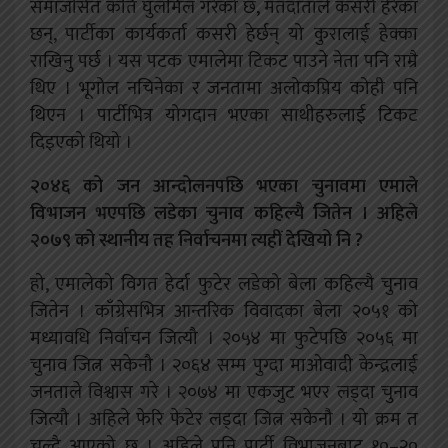
समाजसित कति घुलमिल गरेको छ, मतदाताले कसरी हेरेका
छन्, पार्टीका कार्यकर्ता कसरी हेर्छन् यो कुरालाई हेक्का
राखिनु पर्छ । यस पटक एमालेमा टिकट पाउने नेता पनि राम्रै
थिए । भूगोल नचिनेका र जनतामा अलोकप्रिय कोही पनि
थिएन । पार्टीभित्र योगदान भएका साथीहरुलाई टिकट
दिइएको थियो ।
२०४६ को जन आन्दोलनपछि भएका चुनावमा एमाले
विभाजन भएपछि लडेका चुनाव कहिल्यै जितेन । अहिले
२०७९ को स्थानीय तह निर्वाचनमा त्यहीं देखियो नि ?
हो, एमालेको विगत हेर्दा फुटेर लडेको बेला कहिल्यै चुनाव
जितेन । काँग्रेसभित्र आन्तरिक विवादका बेला २०५१ को
मध्यावधि निर्वाचन जित्यौ । २०५४ मा फुटेपछि २०५६ मा
चुनाव जित्न सकेनौ । २०६४ सम्म पुग्दा माओवादी केन्द्रलाई
जनताले विश्वास गरे । २०७४ मा एकजुट भएर लड्दा चुनाव
जित्यौ । अहिले फेरि फेटेर लड्दा जित्न सकेनौ । यो क्रम त
चल्दै आएको छ । अहिले पनि पार्टी विभाजनबाट १०–२०