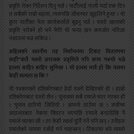
प्रवृत्ति रोक्न निर्देशन दिनु पर्छ । पार्टीलाई गाली गर्दा एक दिन
त सबैको राम्रो भइला, त्यसपछि
जीवनभर खुइलिने हुन्छ । यो
कुरा पार्टीका नेता कार्यकर्ताले बुझ्नु पर्छ । यस्तो खालको
प्रवृत्ति नरोक्ने हो भने फेरि यो भन्दा झन कमजोर नतिजा
नआउला भन्न सकिन्न ।
अहिलको स्थानीय तह निर्वाचनमा टिकट वितरणमा
कही“कतै यस्तो अराजक प्रवृत्तिले पनि काम ग¥यो भन्ने
हल्ला बाहिर बाहिर सुनिन्छ । यो हल्ला मात्रै हो कि यसमा
केही सत्यता छ कि ?
यो पत्रकारको दृष्टिकोणबाट हेर्दा यस्तो देखिएको हो । हाम्रो
दृष्टिकोणबाट यस्तो छैन । चुनावमा सबै एमाले भएर गएका हौ
। चुनाव हारियो जितियो । आफ्नो ठाउँमा
छ । सर्वोच्च
अदालतबाट नेकपा विघटन भएपछि एमाले बन्दादेखि नै
एमाले भएका
छौ । तर केही स्वार्थ पूर्ति गर्ने पनि छन् । उनीहरु
एमालेको नाममा रजाँई गर्न
चाहन्छन् । टिकटमा भने त्यस्तो