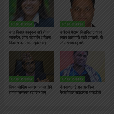
FLASH HEADING
FLASH HEADING
बाल विवाह कानुनले मात्रै रोक्न
बजेटले गेटामा विश्वविद्यालयका
सकिदैन, सोच परिवर्तन र चेतना
लागि प्रतिगामी बाटो समात्यो, यो
विकास नभएसम्म लुकेर भइ…
स्टेप सच्याउनु पर्छ
FLASH HEADING
FLASH HEADING
विपद् जोखिम व्यवस्थापनमा तीनै
बैजनाथलाई अब अरविन्द
तहका सरकार उदासिन छन्
केजरीवाल स्टाइलमा चलाउँछौ