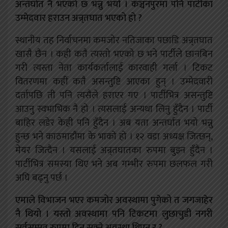
अन्तर्घात नै भएको छ भन्नु
भयो । कञ्चनपुरमा पनि पार्टीका
उम्मेदवार हराउन अन्र्तघात भएको हो ?
स्थानीय तह निर्वाचनमा कमजोर नतिजाका पछाडि अन्र्तघात
खासै छैन । कही कतै त्यस्तो भएको छ भने पार्टीले छानबिन
गरी त्यस्ता नेता कार्यकर्तालाई कारवाही गर्ला । टिकट
वितरणमा कहीं कतै असन्तुष्टि आएका हुन् । उम्मेदवारी
दर्तापछि ती पनि त्यसैले हराएर गए । पार्टीभित्र असन्तुष्टि
आउनु स्वभाभिक नै हो । त्यसलाई अन्यथा लिनु हुँदैन । पार्टी
बाहिर लडेर केही पनि हुँदैन । अब यता अन्तर्घात भयो भन्नु
हुन्छ भने काठमाडौंमा के भाको हो । १२ वडा अध्यक्ष जित्छन्,
मेयर जित्दैन । यसलाई अन्र्तघातका रुपमा बुझ्न हुँदैन ।
पार्टीभित्र समस्या थिए भने अब गम्भीर रुपमा छलफल गरी
अघि बढ्नु पर्छ ।
एमाले विभाजन भएर कमजोर अवस्थामा पुगेको त जगजाहेर
नै थियो । यस्तो अवस्थामा पनि टिकटमा लुछाचुडी नगरी
सर्वसम्मत रुपमा दिन सक्ने अवस्था थिएन र ?