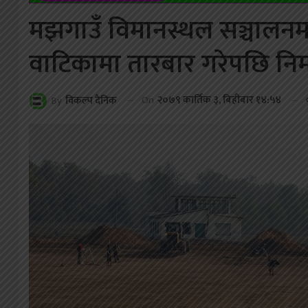
मझगाउँ विमानस्थल सञ्चालनमा स
वाटिकामा तारबार गरेपछि निर्
On
२०७९ कार्तिक ३, बिहीबार १४:५४
By
विकल्प दैनिक