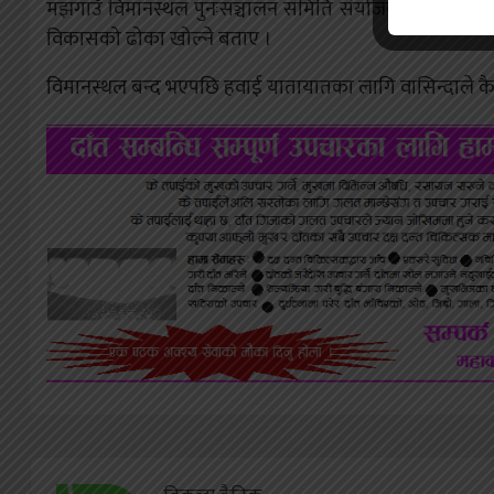
मझगाउँ विमानस्थल पुनःसञ्चालन समिति संयोजक रमेश चन्दले विम
विकासको ढोका खोल्ने बताए ।
विमानस्थल बन्द भएपछि हवाई यातायातका लागि वासिन्दाले कैल