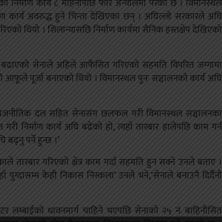
 निर्माण कार्य ८ महिनापछि फेरि अन्यौलमा परेको छ । विमानस्थल
ाण कार्य अवरुद्ध हुने चिन्ता देखिएका छन् । अघिल्लो सरकारले अघि
को थियो । शिलान्यासछि निर्माण कार्यमा सैनिक हस्तक्षेप देखिएको
अघि बढाएको सेनाले अहिले आफैंसित गरिएको सहमति विपरित जग्गामा
ो आफूले पूर्जा बनाएको थियो । विमानस्थल पुनः सञ्चालनको कार्य अघि
े राजनीतिक दल सहित सेनासंग छलफल गरी विमानस्थल सञ्चालनका
री निर्माण कार्य अघि बढेको हो, त्यहाँ तारबार हालेपछि काम गर्न
्नु पर्ने हुन्छ ।’
ले तारबार गरिएको क्षेत्र काम गर्दा सहमति हुन सक्ने उनले बताए ।
पुग्दासम्म केही निकास निस्कला’ उनले भने,‘सेनाले बनाउनै दिदैँनौ
र लम्बाईको धावनमार्ग चाहिने भएपछि सेनाको २५ नं. बाहिनीसित