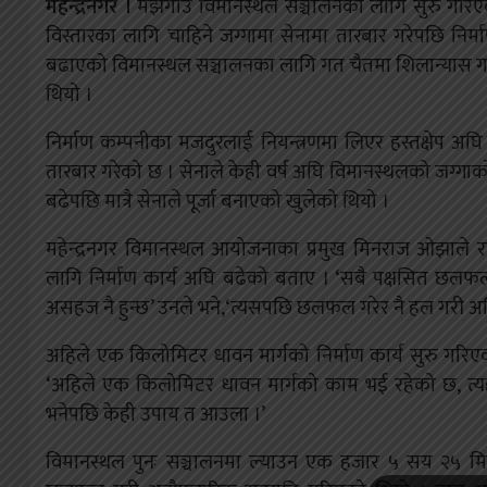
महेन्द्रनगर ।
मझगाउँ विमानस्थल सञ्चालनका लागि सुरु गरिएको
विस्तारका लागि चाहिने जग्गामा सेनामा तारबार गरेपछि निर्म
बढाएको विमानस्थल सञ्चालनका लागि गत चैतमा शिलान्यास गरिए
थियो ।
निर्माण कम्पनीका मजदुरलाई नियन्त्रणमा लिएर हस्तक्षेप 
तारबार गरेको छ । सेनाले केही वर्ष अघि विमानस्थलको जग्गाक
बढेपछि मात्रै सेनाले पूर्जा बनाएको खुलेको थियो ।
महेन्द्रनगर विमानस्थल आयोजनाका प्रमुख मिनराज ओझाल
लागि निर्माण कार्य अघि बढेको बताए । ‘सबै पक्षसित छलफल ग
असहज नै हुन्छ’ उनले भने,‘त्यसपछि छलफल गरेर नै हल गरी अघि बढ
अहिले एक किलोमिटर धावन मार्गको निर्माण कार्य सुरु गरिएका
‘अहिले एक किलोमिटर धावन मार्गको काम भई रहेको छ, त्यहाँ 
भनेपछि केही उपाय त आउला ।’
विमानस्थल पुनः सञ्चालनमा ल्याउन एक हजार ५ सय २५ मिट