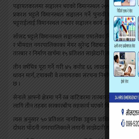
पञ्चायतकालमा सञ्चालन भएको विमानस्थल २०५६ मा बन्द भएको
प्रकाश भट्टले विमानस्थल सञ्चालन गर्ने चुनावी प्रतिवद्धता 
भट्टराईलाई विमानस्थल ल्याएर सञ्चालन कार्य अघि बढाएका थि
साँसद भट्टले विमानस्थल सञ्चानलमा एमालेका निवर्तमान साँसद 
र भीमदत्त नगरपालिकाका मेयर सुरेन्द्र विष्टबाट सहयोग पाएका
तारबार र निर्माण खर्चमा १५ प्रतिशत साझेदारी लगानी गरेका थि
तीन वर्षभित्र पूरा गर्ने गरी ४५ करोड ६६ लाखमा कान्छाराम 
धावन मार्ग, टयाक्सी वे लगायतका संरचना निर्माण गर्न लागि
छ ।
सेनाले आफ्नो क्षेत्रमा पर्ने रत्न वाटिकामा तारबार गरेपछि निर
लागि तीन तहका सरकारबीच सहकार्य भएको थियो ।
त्यस अनुसार ५० प्रतिशत नागरिक उड्डयन प्राधिकरण, २५ प्रतिश
दोधरा चाँदनी नगरपालिकाले लगानी साझेदारी गरेका छन् ।