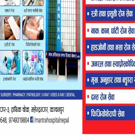
 थियो । २०७४ को निर्वाचनमा एमालेका निवर्तमान साँसद डा. दिपक
गरेका थिए । त्यस अनुसार उनले
तत्कालिन नागरिक उड्डयन मन्त्री योगेश
ए ।
निरुदेवी पाल, प्रदेश सभा सदस्यहरु मान बहादुर सुनार, प्रकाश रावल
 थिए । भीमदत्तका मेयर विष्टले विमानस्थल पश्चिमको सडक कालोपत्रे,
ए ।
कन्ट्रक्सन कम्पनी र जीएस जेभीले ठेक्का लिएका छन् । पहिलो चरणमा
एका छन् । यस वर्ष टर्मिनल भवनका लागि पनि बजेट विनियोजन गरिएको
्माण कार्य अवरुद्ध हुने चिन्ता बढेको हो । यस अघि विमानस्थल सञ्चालनका
त सुदूरपश्चिम प्रदेश, १५ प्रतिशत भीमदत्त नगरपालिका र १० प्रतिशत