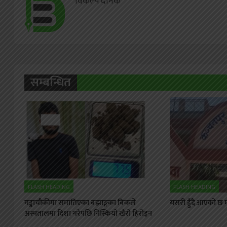
विकल्प दैनिक
सम्बन्धित
FLASH HEADING
FLASH HEADING
गड्डाचौकीमा समातिएका बझाङ्गका बिकले
यसरी हुँदै आएको छ मह
अस्पतालमा दिशा गरेपछि निस्कियो खैरो हिरोइन