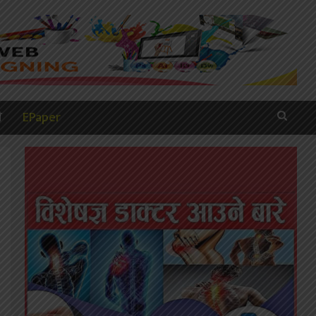
ी
EPaper