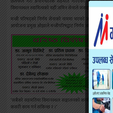
छलफल गरी अनौपचारिक सहमति गरिएको थियो । त्यस अनुस
विमानस्थल स्वामित्वको यहीं जमिन सेनाले संकटकालमा प्राध
मन्त्री परिषद्को निर्णय सेनाको नाममा भएको जमिन बदर गरी
आयोजना प्रमुख ओझाले मन्त्रीपरिषद्बाट निर्णय आउन अघि सेना
‘सबैको सहमतिमा विमानस्थल सञ्चालनको कार्य अघि बढेको हो,
कसरी काम गर्न सकिन्छ र ।’