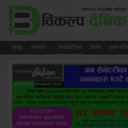
गृहपृष्ठ
समाचार
अर्थ/बाणिज्य
विशेष
हाम्राे पा