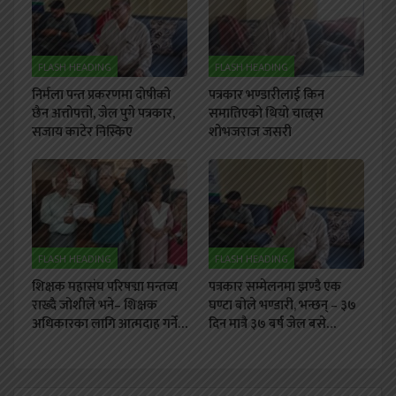
FLASH HEADING
FLASH HEADING
निर्मला पन्त प्रकरणमा दोषीको
पत्रकार भण्डारीलाई किन
छैन अत्तोपत्तो, जेल पुगे पत्रकार,
समातिएको थियो चाल्र्स
सजाय काटेर निस्किए
शोभजराज जसरी
FLASH HEADING
FLASH HEADING
शिक्षक महासंघ परिषद्मा मन्तव्य
पत्रकार सम्मेलनमा झण्डै एक
राख्दै जोशीले भने– शिक्षक
घण्टा बोले भण्डारी, भन्छन् – ३७
अधिकारका लागि आत्मदाह गर्ने…
दिन मात्रै ३७ बर्ष जेल बसे…