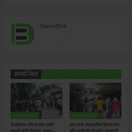
विकल्प दैनिक
सम्बन्धित
FLASH HEADING
FLASH HEADING
बेदकोटमा पनि मलका लागि
मल माग्दै सहकारीमा किसानको
सास्ती खेप्दै किसान, भन्छन्–
भीड लागेपछि बेदकोट सहकारी