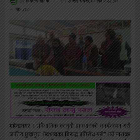
On
२०७९ चैत्र ७, मंगलवार २२:३०
By
विकल्प दैनिक
318
महेन्द्रनगर ।
संवैधानिक कानुनी प्रावधानको कार्यन्वयन गरौ
जातिय छुवाछुत भेदभावका बिरुद्ध प्रतिरोध गरौ” भन्ने नाराका