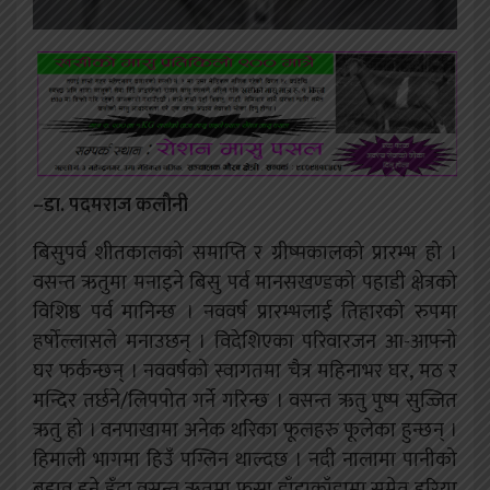
–डा. पदमराज कलौनी
बिसुपर्व शीतकालको समाप्ति र ग्रीष्मकालको प्रारम्भ हो ।
वसन्त ऋतुमा मनाइने बिसु पर्व मानसखण्डको पहाडी क्षेत्रको
विशिष्ठ पर्व मानिन्छ । नववर्ष प्रारम्भलाई तिहारको रुपमा
हर्षोल्लासले मनाउछन् । विदेशिएका परिवारजन आ-आफ्नो
घर फर्कन्छन् । नववर्षको स्वागतमा चैत्र महिनाभर घर, मठ र
मन्दिर तर्छने/लिपपोत गर्ने गरिन्छ । वसन्त ऋतु पुष्प सुज्जित
ऋतु हो । वनपाखामा अनेक थरिका फूलहरु फूलेका हुन्छन् ।
हिमाली भागमा हिउँ पग्लिन थाल्दछ । नदी नालामा पानीको
बहाव हुने हुँदा वसन्त ऋतुमा फुस्रा डाँडाकाँडामा समेत हरिया