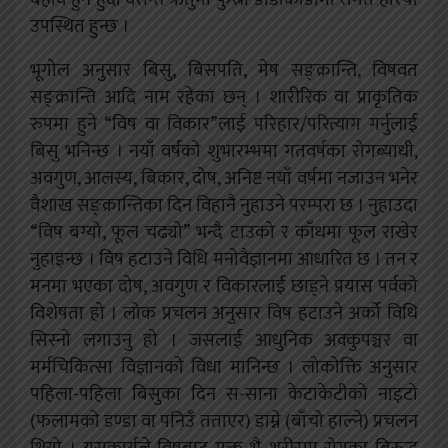
उपस्थित हुन्छ ।
भूगोल अनुसार बिसु, बिसपति, मेष सङ्क्रान्ति, विषवत
सङ्क्रान्ति आदि नाम रहेका छन् । शारीरिक वा प्राकृतिक
रुपमा हुने “विष वा विकार”लाई परिहार/परित्याग गर्नुलाई
बिसु भनिन्छ । नयाँ वर्षको शुभारम्भमा गतवर्षका रोगब्याधी,
अवगुण, आलस्य, बिकार, दोष, अनिष्ट नयाँ वर्षमा नजाउन भनेर
वैशाख सङ्क्रान्तिका दिन विहानै नुहाउने परम्परा छ । नुहाउदा
“विष बग्यो, फूल चढ्यो” भन्दै टाउको र काँधमा फूल राखेर
नुहाइन्छ । विष हटाउने विधि मनोवैज्ञानमा आधारित छ । तन र
मनमा भएका दोष, अवगुण र विकारलाई छाड्ने प्रयास पर्वको
विशेषता हो । लोक प्रचलन अनुसार विष हटाउने अर्को विधि
सिस्नो लगाउनु हो । जसलाई आधुनिक अक्कुपञ्चर वा
मर्मचिकित्सा विज्ञानको विधा मानिन्छ । लोकोक्ति अनुसार
पहिला-पहिला बिसुका दिन स-साना केटाकेटीको नाइटो
(फलामको डण्डा वा पनिउँ तताएर) डाम्ने (बाँचो हाल्ने) प्रचलन