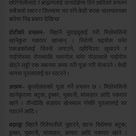
छोरीचेलीलाई र ब्राह्मणलाई दानदक्षिणा दिने आदिको प्रचलन
सबैजसो स्थान र जिल्लामा भए पनि केही फरक चालचलनका
बारेमा निम्न प्रकार देखिन्छः
डोटीको प्रचलन
– विहानै नुहाइधुवाई गरी मिठोमसिनो
खानेकुरा पकाएर खान्छन् । निरोगी भइयोस भनेर
एकअर्कालाई सिस्नो लगाउने, दहीचिउरा खुवाउने र
गाईगोरुमा रोगब्याधि नलागोस भनेर गोठालाले गाईगोरु
खेद्‌ने लठ्ठी एक स्थानमा जम्मा गरी पूजा गरी सेलाउने । केही
भागमा पुतलालाई घर पठाउने ।
अछाम
– कूलदेवताको पूजा गर्ने प्रचलन छ । मिठोमसिनो
खानेकुरामा बटुक, डुब्का, चुकानी, मांसाहार आदि पकाएर
खाने । तीनदेखि सजाएर खेलमाल गरेकी पुतलालाई घर
पठाउने आदि ।
बझाङ्गः
विहानै तितेपातीले नुहाउने, खाना विशेषमा बटुक,
डुब्का, चुकानी, मांसाहार, आचार आदि पकाएर खाने ।