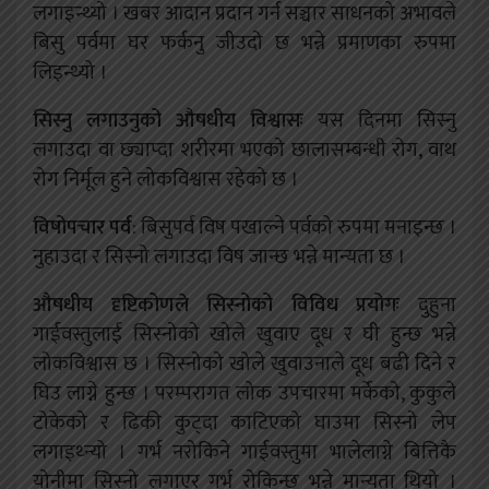
लगाइन्थ्यो । खबर आदान प्रदान गर्न सञ्चार साधनको अभावले
बिसु पर्वमा घर फर्कनु जीउदो छ भन्ने प्रमाणका रुपमा
लिइन्थ्यो ।
सिस्नु लगाउनुको औषधीय विश्वासः
यस दिनमा सिस्नु
लगाउदा वा छ्याप्दा शरीरमा भएको छालासम्बन्धी रोग, वाथ
रोग निर्मूल हुने लोकविश्वास रहेको छ ।
विषोपचार पर्व
: बिसुपर्व विष पखाल्ने पर्वको रुपमा मनाइन्छ ।
नुहाउदा र सिस्नो लगाउदा विष जान्छ भन्ने मान्यता छ ।
औषधीय दृष्टिकोणले सिस्नोको विविध प्रयोगः
दुहुना
गाईवस्तुलाई सिस्नोको खोले खुवाए दूध र घी हुन्छ भन्ने
लोकविश्वास छ । सिस्नोको खोले खुवाउनाले दूध बढी दिने र
घिउ लाग्ने हुन्छ । परम्परागत लोक उपचारमा मर्केको, कुकुले
टोकेको र ढिकी कुट्दा काटिएको घाउमा सिस्नो लेप
लगाइथ्न्यो । गर्भ नरोकिने गाईवस्तुमा भालेलाग्ने बित्तिकै
योनीमा सिस्नो लगाएर गर्भ रोकिन्छ भन्ने मान्यता थियो ।