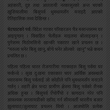
अहंकारी, दुष्ट तथा आततायी नरकासुरको अन्त भएको
खुशियालीमा बिसुपर्व धुमधामसँग मनाइदै आएको
ऐतिहासिक तथ्य देखिन्छ ।
भेटघाटको पर्व:
विदेश गएका परिवारजन चैत्र मसान्तसम्म घर
आइपुग्छन् । विवाहित चेलीहरू माइतमा बोलाइन्छन् ।
पुगेसम्म मिठोमसिनो खान्की पकाएर खाने प्रचलन छ ।
“मरुला भनेर बिसु खानु, बाँचे भनेर ओल्को खानु” भन्ने कथन
प्रचलित छ ।
पहिला पहिला भारत रोजगारीमा गएकाहरु बिसु पर्वमा घर
फर्कन्थे । सुख दु:खमा एकाकार भएर आर्थिक अवस्थाले
भ्याएसम्म बिसु पर्वलाई जो कोहीले पनि धुमधामसँग मनाउने
गर्छन् । शहरी क्षेत्र भन्दा ग्रामीण क्षेत्रमा बिसु पर्वको रौनक
अधिक हुन्छ । बिसुपर्व ऐँचोपैँचो र ऋणदान गरेर पनि
आवश्यक सरसामग्रीको खरिद गर्न सीमावर्ती भारतीय बजार
झुलाघाट/जुलाघाट प्रचलन थियो । आजभोलि प्रत्येक