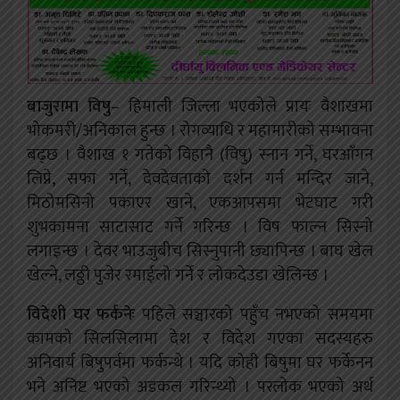
बाजुरामा विषु
– हिमाली जिल्ला भएकोले प्रायः वैशाखमा
भोकमरी/अनिकाल हुन्छ । रोगव्याधि र महामारीको सम्भावना
बढ्छ । वैशाख १ गतेको विहानै (विषु) स्नान गर्ने, घरआँगन
लिप्ने, सफा गर्ने, देवदेवताको दर्शन गर्न मन्दिर जाने,
मिठोमसिनो पकाएर खाने, एकआपसमा भेटघाट गरी
शुभकामना साटासाट गर्ने गरिन्छ । विष फाल्न सिस्नो
लगाइन्छ । देवर भाउजुबीच सिस्नुपानी छ्यापिन्छ । बाघ खेल
खेल्ने, लठ्ठी पुजेर रमाईलो गर्ने र लोकदेउडा खेलिन्छ ।
विदेशी घर फर्कनेः
पहिले सञ्चारको पहुँच नभएको समयमा
कामको सिलसिलामा देश र विदेश गएका सदस्यहरु
अनिवार्य बिषुपर्वमा फर्कन्थे । यदि कोही बिषुमा घर फर्केनन
भने अनिष्ट भएको अडकल गरिन्थ्यो । परलोक भएको अर्थ