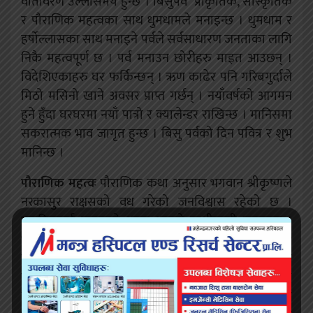
वातावरण उल्लासमय हुन्छ । बिसुपर्व प्राकृतिक, साँस्कृतिक
र पौराणिक महत्वका साथ धुमधामले मनाइन्छ । धुमधाम र
हर्षोल्लासका साथ मनाइने पर्वले सर्वसाधारण जनताका लागि
निकै महत्वपूर्ण छ । पर्व मनाउन छोरीहरु माइत आउछन् ।
विदेशिएकाहरु घर फर्किन्छन् । ऋण काढेर पनि गरिबगुर्दाले
मिठो मसिनो खाने अवसर प्राप्त गर्छन् । नयाँवर्षको आगमन
हुने हुँदा घरघरमा नयाँ पात्रो र क्यालेन्डर राखिन्छ । मानिसमा
सकरात्मक भाव जागृत हुन्छ । बिसु पर्वको दिन पवित्र र शुभ
मानिन्छ ।
पौराणिक महत्वः
पौराणिक कथा अनुसार भगवान श्रीकृष्णले
नरकासुर राक्षसको वध गरेको जनविश्वास रहेको छ ।
यसदिनलाई दुष्टताको अन्त्य भएको खुशीयाली मनाइन्छ ।
भगवान विष्णु र कृष्णको पूजाआजा गरिन्छ । वैशाख १
गतेको दिन चोटपटक नलागोस, दुःख पीडाको खबर सुन्न
नपरोस भनेर शुभकार्य मात्र गरिन्छ । घरायसी अप्ठेरो
नपरुन्जेलसम्म गाह्रो काम गरिदैन् । यसदिनमा सकुसल