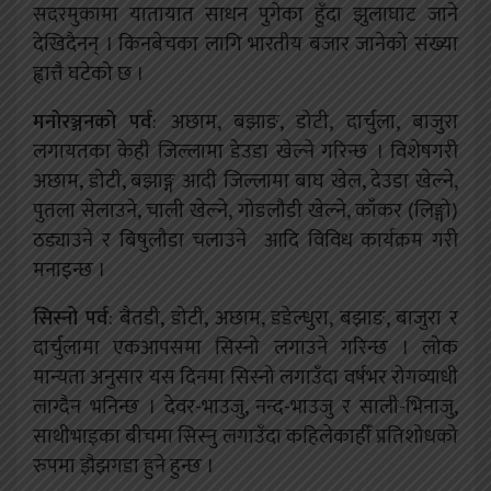
सदरमुकामा यातायात साधन पुगेका हुँदा झुलाघाट जाने
देखिदैनन् । किनबेचका लागि भारतीय बजार जानेको संख्या
ह्वात्तै घटेको छ ।
मनोरञ्जनको पर्व
: अछाम, बझाङ, डोटी, दार्चुला, बाजुरा
लगायतका केही जिल्लामा डेउडा खेल्ने गरिन्छ । विशेषगरी
अछाम, डोटी, बझाङ्ग आदी जिल्लामा बाघ खेल, देउडा खेल्ने,
पुतला सेलाउने, चाली खेल्ने, गोडलौडी खेल्ने, काँकर (लिङ्गो)
ठड्याउने र बिषुलौडा चलाउने आदि विविध कार्यक्रम गरी
मनाइन्छ ।
सिस्नो पर्व
: बैतडी, डोटी, अछाम, डडेल्धुरा, बझाङ, बाजुरा र
दार्चुलामा एकआपसमा सिस्नो लगाउने गरिन्छ । लोक
मान्यता अनुसार यस दिनमा सिस्नो लगाउँदा वर्षभर रोगव्याधी
लाग्दैन भनिन्छ । देवर-भाउजु, नन्द-भाउजु र साली-भिनाजु,
साथीभाइका बीचमा सिस्नु लगाउँदा कहिलेकाहीँ प्रतिशोधको
रुपमा झैझगडा हुने हुन्छ ।