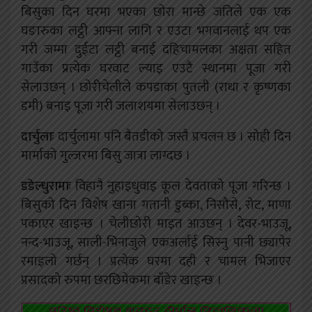
बिसुका दिन घरमा भएका छोरा मान्छे जतिले एक एक
घङारुका लट्ठी आफ्ना लागि र एउटा भगवानलाई थप एक
गरी जम्मा दुईटा लट्ठी बनाई दहिचामलका अक्षता सहित
गाउँका प्रत्येक घरवाट ल्याइ एउटै स्थानमा पूजा गरी
सेलाउछन् । छोरीचेलीले कपडाका पुतली (राधा र कृष्णका
डमी) बनाइ पूजा गरी जलाशयमा सेलाउछन् ।
दार्चुलाः
दार्चुलामा पनि बैतडीको जस्तै प्रचलन छ । सोही दिन
मार्माको गुल्जरमा बिसु जात्रा लाग्दछ ।
डडेल्धुरामाः
विहानै नुहाइधुवाइ कूल देवताको पूजा गरिन्छ ।
बिसुको दिन विशेष खाना गतानी डुब्का, निसौसे, रोट, माणा
पकाएर खाइन्छ । चेलीछोरी माइत आउछन् । देवर-भाउजू,
नन्द-भाउजू, साली-भिनाजुले एकअर्लाई सिस्नु पानी छ्यापेर
रमाइलो गर्छन् । प्रत्येक घरमा दही र चामल भिजाएर
प्रसादको रुपमा छरछिमेकमा बाँडेर खाइन्छ ।