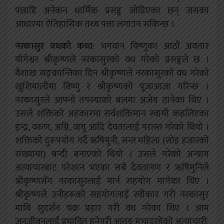
पछाडि अनेकन धार्मिक प्रसङ्ग जोडिएका छन् जसका
आधारमा ऐतिहासिक तथ्य पत्ता लगाउन सकिन्छ ।
नरकासुर वधको कथा
: भगवान विष्णुका आठौं अवतार
योगेश्वर श्रीकृष्णले नरकासुरको वध गरेको प्रसङ्गले छ ।
वैशाख सङ्क्रान्तिका दिन श्रीकृष्णले नरकासुरको वध गरेको
खुशियालीमा विष्णु र श्रीकृष्णको पूजाआजा गरिन्छ ।
नरकासुरले आफ्नो तपस्याको बलमा अजेय ठानेका थिए ।
उसले शक्तिको अहंकारमा सर्वशक्तिमान स्वामी कहलिएका
इन्द्र, वरुण, अग्नि, वायु आदि देवतालाई परास्त गरेको थियो ।
शक्तिको दुरूपयोग गर्दै ऋषिमुनी, सन्त महिला (सोह्र हजारको
संख्यामा) बन्दी बनाएको थियो । उसले गरेको अन्याय
अत्याचारबाट परेशान भएका सबै देवतागण र ऋषिमुनिले
श्रीकृष्णसँग नरकासुरलाई मार्न सहयोग मागेका थिए ।
श्रीकृष्णले उनीहरूको सहयोगलाई स्वीकार गरी नरकासुर
माथि सुदर्शन चक्र प्रहार गरी वध गरेका थिए । आम
जनजीवनलाई प्रभावित हुनेगरी आतङ्क मचाइरहेको अत्याचारी,