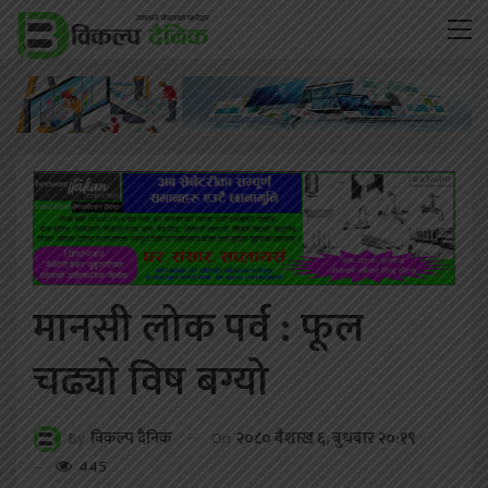
मानसी लोक पर्व : फूल
चढ्यो विष बग्यो
On
२०८० बैशाख ६, बुधबार २०:१९
By
विकल्प दैनिक
445