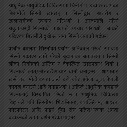
आधुनिक आयुर्वेदिक चिकित्सामा चिनी रोग, उच्च रक्तचापका
बिरामीले सिस्नो खान्छन् । सिस्नोद्वारा बाथरोग र
छालारोगीको उपचार गरिन्थ्यो । आजभोलि गरिने
अकुपन्चरझैँ सिस्नोको माध्यमले उपचार गरिन्थ्यो । बाथले
गढिएका बिरामीले दुःख्ने स्थानमा सिस्नो लगाउने गर्दछन् ।
प्राचीन कालमा सिस्नोको प्रयोगः
अनिकाल परेको समयमा
सिस्नो पकाएर खाने गरेको बुढापाका बताउछन् । सिस्नो
जीवन निर्वाहको अन्तिम र वैकल्पित खाद्यपदार्थ थियो ।
सिस्नोको लोत/लोक्ता/रेसाबाट धागो बनाइन्छ । धागोबाट
खस्रो तथा मोटो कपडा जस्तैः दरी, कोट, झोला, जुता, नेपाली
कागज बनाउने आदि बनाइन्थ्यो । अहिले आधुनिक कपडाले
सिस्नोलाई विस्थापित गरेको छ । आधुनिक चिकित्सा
विज्ञानले पनि सिस्नोमा भिटामिन-इ, क्याल्सियम, आइरन,
फोस्फोरस आदि पाइने हुँदा रोग प्रतिरोधात्मक क्षमता
बढाउनेको रुपमा वर्णन गरेको पाइन्छ ।