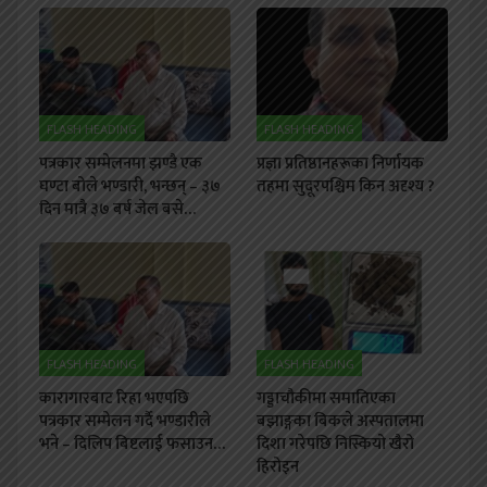
FLASH HEADING
FLASH HEADING
पत्रकार सम्मेलनमा झण्डै एक
प्रज्ञा प्रतिष्ठानहरूका निर्णायक
घण्टा बोले भण्डारी, भन्छन् – ३७
तहमा सुदूरपश्चिम किन अदृश्य ?
दिन मात्रै ३७ बर्ष जेल बसे…
FLASH HEADING
FLASH HEADING
कारागारबाट रिहा भएपछि
गड्डाचौकीमा समातिएका
पत्रकार सम्मेलन गर्दै भण्डारीले
बझाङ्गका बिकले अस्पतालमा
भने – दिलिप बिष्टलाई फसाउन…
दिशा गरेपछि निस्कियो खैरो
हिरोइन