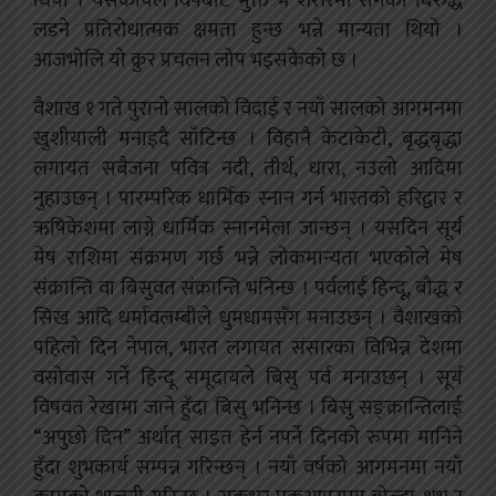
थियो । यसकार्यले विषबाट मुक्त भै शरीरमा रोगका बिरुद्ध
लडने प्रतिरोधात्मक क्षमता हुन्छ भन्ने मान्यता थियो ।
आजभोलि यो क्रुर प्रचलन लोप भइसकेको छ ।
वैशाख १ गते पुरानो सालको विदाई र नयाँ सालको आगमनमा
खुशीयाली मनाइदै साँटिन्छ । विहानै केटाकेटी, बृद्धबृद्धा
लगायत सबैजना पवित्र नदी, तीर्थ, धारा, नउलो आदिमा
नुहाउछन् । पारम्परिक धार्मिक स्नान गर्न भारतको हरिद्वार र
ऋषिकेशमा लाग्ने धार्मिक स्नानमेला जान्छन् । यसदिन सूर्य
मेष राशिमा संक्रमण गर्छ भन्ने लोकमान्यता भएकोले मेष
संक्रान्ति वा बिसुवत संक्रान्ति भनिन्छ । पर्वलाई हिन्दू, बौद्ध र
सिख आदि धर्मावलम्बीले धुमधामसँग मनाउछन् । वैशाखको
पहिलो दिन नेपाल, भारत लगायत संसारका विभिन्न देशमा
वसोवास गर्ने हिन्दू समूदायले बिसु पर्व मनाउछन् । सूर्य
विषवत रेखामा जाने हुँदा बिसु भनिन्छ । बिसु सङ्क्रान्तिलाई
“अपुछो दिन” अर्थात्‌ साइत हेर्न नपर्ने दिनको रुपमा मानिने
हुँदा शुभकार्य सम्पन्न गरिन्छन् । नयाँ वर्षको आगमनमा नयाँ