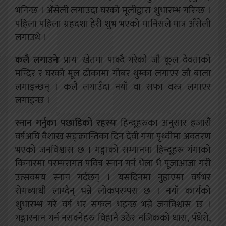
भनिन्छ । अँसेली लगाउदा घरको मूलीद्वारा शुभारम्भ गरिन्छ ।
पहिला पहिला ग्रहदशा हेरी शुभ भएको मानिसले मात्र अँसेली
लगाउथे ।
कलै लगाउनेः
प्रायः खेतमा पाक्दै गरेको जौ कूल देवताको
मन्दिर र घरको मूल ढोकामा गोबर थुम्का लगाएर जौ बाला
लगाइन्छन् । कलै लगाउँदा नयाँ वा सफा वस्त्र लगाएर
लगाइन्छ ।
स्नान गर्नुका पछाडिको रहस्यः
हिन्दूहरुका अनुसार हजारौं
वर्षअघि वैशाख सङ्‌क्रान्तिका दिन देवी गंगा पृथ्वीमा अवतरण
भएको जनविश्वास छ । गङ्गाको सम्मानमा हिन्दूहरू गंगाको
किनारमा परम्परागत पवित्र स्नान गर्न भेला भै पूजाआजा गरी
उत्सवमय स्नान गर्दछन् । यसदिनमा नुहाएमा वर्षभर
रोगब्याधी लाग्दैन् भन्ने लोकपरम्परा छ । नयाँ कार्यको
शुभारम्भ गरे वर्ष भर सफल भइन्छ भन्ने जनविश्वास छ ।
गङ्गास्नान गर्न नसक्नेहरु विहानै उठेर नजिकको धारा, पँधेरो,