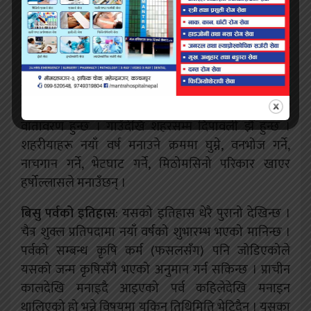
भइयो भने वर्षभर सकुसल भै खुशीयाली, समृद्धि र निरोगी
भइन्छ भन्ने आममान्यता छ ।
विक्रम सम्वत्‌ देशको ठूलो उत्सव
: नयाँ वर्षको उपलक्ष्यमा
देशभर सार्वजनिक विदा हुन्छ । राष्ट्राध्यक्ष, राष्ट्र प्रमुख
लगायतले देशवासीका नाममा औपचारिक शुभकामना दिन्छन्
। अनेकन साँस्कृतिक कार्यक्रम हुन्छन् । देशभर खुशीयालीको
वातावरण हुन्छ । गाउँदेखि शहरसम्म दिपावली झैँ हुन्छ ।
शहरीयाहरू नयाँ वर्ष मनाउने क्रममा घुम्ने, वनभोज गर्ने,
नाचगान गर्ने, भेटघाट गर्ने, मिठोमसिनो परिकार खाएर
हर्षोल्लासले मनाउँछन् ।
बिसु पर्वको इतिहास
: यसको इतिहास धेरै पुरानो देखिन्छ ।
चैत्र शुक्ल प्रतिपदामा नयाँ वर्षको शुभारम्भ भएको मानिन्छ ।
पर्वको सम्बन्ध कृषि कर्म (फसलसँग) पनि जोडिएकोले
यसको जन्म कृषिसँगै भएको अनुमान गर्न सकिन्छ । प्राचीन
कालदेखि मनाइदै आइएको पर्व कहिलेदेखि मनाइन
थालिएको हो भन्ने विषयमा यकिन तिथिमिति भेटिदैन् । यसका