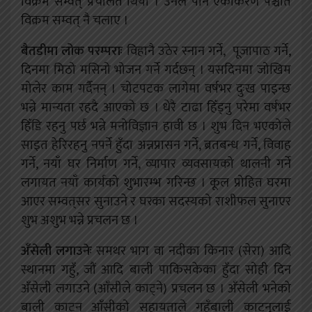
विक्रम सम्वत्‌ प्रचलित थियो । उनले पनि एकीकरण पश्चात
विक्रम सम्वत्‌ नै चलाए ।
बैतडीमा लोक परम्पराः
विहानै उठेर स्नान गर्ने, पूजापाठ गर्ने,
दिनमा मिठो मसिनो भोजन गर्ने गर्दछन् । यसदिनमा जोखिम
मोलेर काम गर्दैनन् । चोटपटक लागेमा वर्षभर दुःख पाइन्छ
भन्ने मान्यता रहदै आएको छ । धेरै टाढा हिँड्नु परेमा वर्षभर
हिँडि रहनु पर्छ भन्ने मनोविज्ञान हावी छ । शुभ दिन भएकोले
साइत हेरिरहनु नपर्ने हुँदा अन्नप्रासन गर्ने, ब्रतबन्ध गर्ने, विवाह
गर्ने, नयाँ घर निर्माण गर्ने, व्यापार व्यवसायको थालनी गर्ने
लगायत नयाँ कार्यको शुभारम्भ गरिन्छ । कूल प्रोहित घरमा
आएर सम्वत्‌सर सुनाउने र घरका सदस्यको राशीफल सुनाएर
शुभ अशुभ भन्ने प्रचलन छ ।
अँसेली लगाउनेः
समथर भाग वा नदीका किनार (सेरा) आदि
स्थानमा गहुँ, जौं आदि बाली पाकिसकेका हुँदा सोही दिन
अँसेली लगाउने (आँसीले काट्ने) प्रचलन छ । अँसेली भनेको
बाली काट्न आँसीको सहायताले गहुँबाली काट्नुलाई