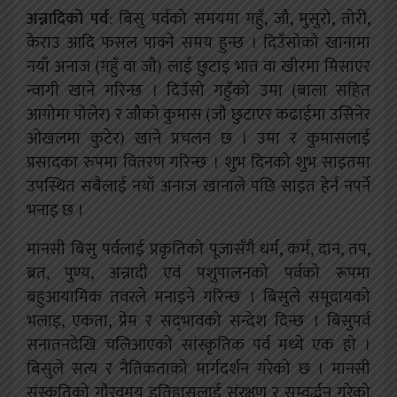
अन्नादिको पर्व
: बिसु पर्वको समयमा गहुँ, जौ, मुसुरो, तोरी,
केराउ आदि फसल पाक्ने समय हुन्छ । दिउँसोको खानामा
नयाँ अनाज (गहुँ वा जौ) लाई छुटाइ भात वा खीरमा मिसाएर
न्वागी खाने गरिन्छ । दिउँसो गहुँको उमा (बाला सहित
आगोमा पोलेर) र जौको कुमास (जौ छुटाएर कढाईमा उसिनेर
ओखलमा कुटेर) खाने प्रचलन छ । उमा र कुमासलाई
प्रसादका रुपमा वितरण गरिन्छ । शुभ दिनको शुभ साइतमा
उपस्थित सबैलाई नयाँ अनाज खानाले पछि साइत हेर्न नपर्ने
भनाइ छ ।
मानसी बिसु पर्वलाई प्रकृतिको पूजासँगै धर्म, कर्म, दान, तप,
ब्रत, पुण्य, अन्नादी एवं पशुपालनको पर्वको रूपमा
बहुआयामिक तवरले मनाइने गरिन्छ । बिसुले समूदायको
भलाइ, एकता, प्रेम र सद्‌भावको सन्देश दिन्छ । बिसुपर्व
सनातनदेखि चलिआएको सांस्कृतिक पर्व मध्ये एक हो ।
बिसुले सत्य र नैतिकताको मार्गदर्शन गरेको छ । मानसी
संस्कृतिको गौरवमय इतिहासलाई संरक्षण र सम्वर्द्धन गरेको