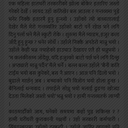
एक महिला हातभरी तरकारीको झोला बोकेर हतारिए जस्तो
गरेको देखेँ । सायद उहाँ कतिखेर बस आउला र गन्तव्यमा पुग्ने
भनेर निक्कै हतारमै हुनु हुन्थ्यो । उहाँको त्यो बाध्यतालाई
देखेर मैले मेरो गन्तव्यतिर उहाँको बाटो पर्ने रहेछ भने लगि
दिनु पर्ला भने मैले स्कुटी रोके । शुरुमा मैले म्याडम, हजुर कता
जाँदै हुनु हुन्छ ? भनेर सोधेँ । उहाँले निक्कै अपठेरो मान्नु भयो ।
उहाँले केही भन्न नचाहेको हाउभाउ देखाएर एतै हो भन्नुभयो ।
‘म कलंकीसम्म जाँदैछु, यदि हजुरको बाटो पर्छ भने लगि दिन्छु
। अप्ठ्यारो मान्नु पर्दैन’ मैले भनेँ । बल्ल बल्ल उहाँले ‘बैनी कति
टाईम भयो बस कुरेको, बस नै आएन । आज पनि ढिलो भयो ।
बुढाले मार्छन् अब । बच्चाको पनि विजोग भयो होला हुन्छ ।
बैनिलाई धन्यवाद । तपाईले सोध्नु भयो मलाई ढुङगा खोज्दा
देउता मिलेको जस्तो भयो’ भन्नु भयो र हामी गन्तव्यतर्फ लाग्यौं
।
काठमाडौँको जाम, भनेको समयमा कहाँ पुग्न सकिन्छ र ?
हामी घरीघरी कुराकानी गथ्र्याैं । उहाँ सरकारी कर्मचारी ।
सिंहदरबारमा उहाँको दरबन्दी । उहाँले जागिर खाएको पनि