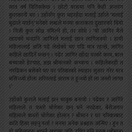
सात वर्ष वितिसकेछ । छोटो यात्रामा पनि केही अन्तरंग
कुराकानी भए । उहाँसँग कुरा भइरहँदा मलाई उहाँले ‘मलाई
बुढाले मार्छन्’ भनेको शब्दले मनमा कताकता दुखाएको थियो
। निजी कुरा सोध्न नमिल्ने हो, तर सोधे । ‘यो जागिर मैले
खाएको भन्दानि जागिरले मलाई खान लागिसक्यो । हामी
महिलालाई अलि पढे लेखेको भए पढि मात्र रहन्छे, जागिर
कहिले खादिनँ भन्छन् । पढेर जागिर खाँदा घरको काम, बाल
बच्चाको हेरचाह, अझ श्रीमानको कच्कच । कहिलेकाही त
नपढिकन बसेको भए घर परिवारको स्याहार सुसार गरेर मात्र
बसिन्थ्यो होला शरिरलाई आराम त हुन्थ्यो हो ला जस्तो लाग्छ
।’
उहाँको कुराले मलाई झन भावुक बनायो । पढेका र जागिरे
महिलाले त यस्तो भोगेका छन् भने नपढेका, बेरोजगार
महिलाले कस्तो भोगेका होलान् ? श्रीमान र घर परिवारबाट
कति हिंसा सहनु पर्ला ? मनमा अनेक प्रश्नहरु जन्मिए । हुन त
हो महिलाहरु आफ्नै खुट्टामा जति उभिए पनि पुरुष (श्रीमान)