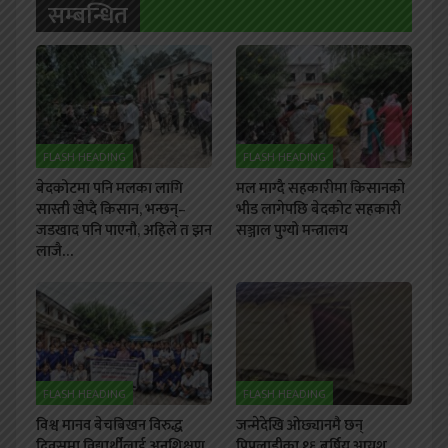
सम्बन्धित
FLASH HEADING
FLASH HEADING
बेदकोटमा पनि मलका लागि
मल माग्दै सहकारीमा किसानको
सास्ती खेप्दै किसान, भन्छन्–
भीड लागेपछि बेदकोट सहकारी
जडखाद पनि पाएनौ, अहिले त झन
सञ्जाल पुग्यो मन्त्रालय
लाजै…
FLASH HEADING
FLASH HEADING
विश्व मानव बेचबिखन विरुद्ध
जन्मेदेखि ओछ्यानमै छन्
दिवसमा विद्यार्थीलाई अनुशिक्षण
पिपलाडीका १६ बर्षिय आयुश