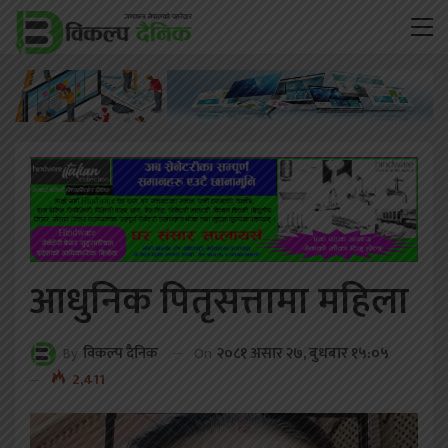
आधुनिक पितृसत्तामा महिला
On
२०८१ असार २७, बुधबार १५:०५
By
विकल्प दैनिक
2,411