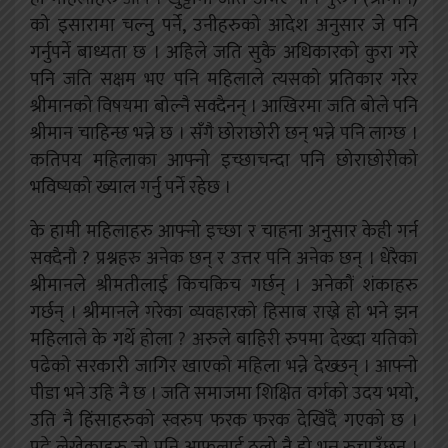
को इसारामा चल्नु पर्ने, उनीहरुको आदेश अनुसार जे पनि
गर्नुपर्ने बाध्यता छ । अहिले जति सुकै अधिकारको कुरा गरे
पनि जति सक्षम भए पनि महिलाले त्यसको प्रतिकार गरेर
श्रीमानको विषयमा बोल्नै सक्दैनन् । आखिरमा जति बोले पनि
श्रीमान चाहिन्छ भन्ने छ । सँगै छोराछोरी छन् भन्ने पनि लाग्छ ।
कतिपय महिलाका आफ्नो इच्छाचन्दा पनि छोराछोरीको
भविष्यको ख्याल गर्नु पर्ने रहेछ ।
के हामी महिलाहरु आफ्नो इच्छा र चाहना अनुसार केही गर्न
सक्दैनौ ? प्रश्नहरु अनेक छन् र उत्तर पनि अनेक छन् । धेरैका
श्रीमानले श्रीमतीलाई किचकिच गर्छन् । अनेकौं शंकाहरु
गर्छन् । श्रीमानले गरेका व्यवहारको हिसाब राख्ने हो भने झन
महिलाले के गर्थे होला ? अरुले बाहिरी रुपमा देख्दा यतिको
पढेको सरकारी जागिर खाएको महिला भन्ने देख्छन् । आफ्नो
पीडा भने उहि नै छ । जति समाजमा शिक्षित वर्गको उदय भयो,
उति नै हिंसाहरुको स्वरुप फरक फरक देखिँदै गएको छ ।
पढे लेखेकाहरु जो पनि आफुलाई ठूलो नै हो भन्न रुचाउँछन् ।