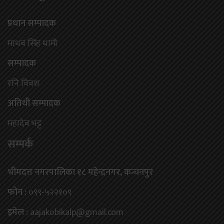
प्रधान सम्पादक
माधब सिंह धामी
सम्पादक
रनि विवश
अतिथी सम्पादक
महादेब भट्ट
सम्पर्क
भीमदत्त नगरपालिका १८ महेन्द्रनगर, कन्चनपुर
फोन :
०९९-५२२१०९
इमेल :
aajakobikalp@gmail.com