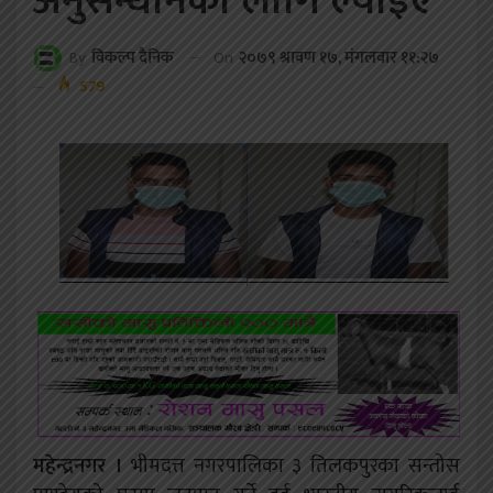
अनुसन्धानका लागि ल्याइए
On
२०७९ श्रावण १७, मंगलवार ११:२७
By
विकल्प दैनिक
579
महेन्द्रनगर ।
भीमदत्त नगरपालिका ३ तिलकपुरका सन्तोस