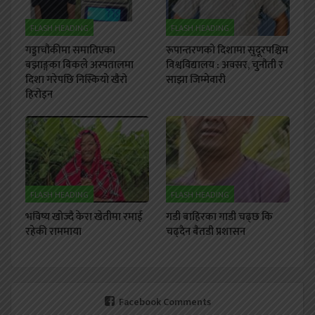
FLASH HEADING
FLASH HEADING
गड्डाचौकीमा समातिएका
रूपान्तरणको दिशामा सुदूरपश्चिम
बझाङ्गका बिकले अस्पतालमा
विश्वविद्यालय : अवसर, चुनौती र
दिशा गरेपछि निस्कियो खैरो
साझा जिम्मेवारी
हिरोइन
FLASH HEADING
FLASH HEADING
भविष्य खोज्दै केरा खेतीमा रमाई
गडी बाहिरका गाडी चढ्छ कि
रहेकी राममाया
चढ्दैन बैतडी प्रशासन
Facebook Comments