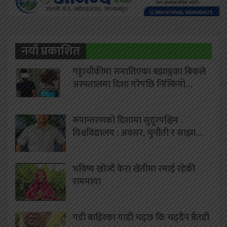
नयाँ प्रकाशित
गड्डाचौकीमा समातिएका बझाङ्गका बिकले
अस्पतालमा दिशा गरेपछि निस्कियो…
रूपान्तरणको दिशामा सुदूरपश्चिम
विश्वविद्यालय : अवसर, चुनौती र साझा…
भविष्य खोज्दै केरा खेतीमा रमाई रहेकी
राममाया
गडी बाहिरका गाडी चढ्छ कि चढ्दैन बैतडी