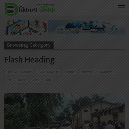
Browsing Category
Flash Heading
FLASH WITH PHOTO
UNCATEGORIZED
अन्तरवार्ता
अन्तराष्ट्रिय
अर्थ/बाणिज्य
कृषि
खेलकुद
पर्यटन
प्रदेश