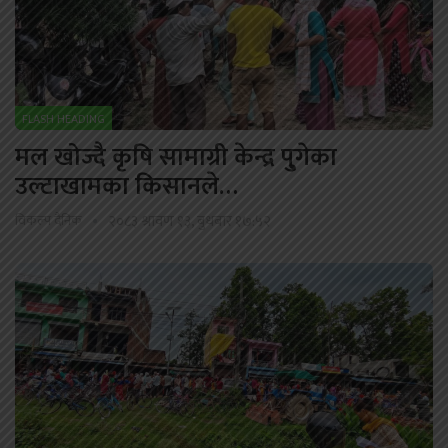
FLASH HEADING
मल खोज्दै कृषि सामाग्री केन्द्र पु्गेका
उल्टाखामका किसानले…
विकल्प दैनिक
२०८३ श्रावण १३, बुधबार १७:५२