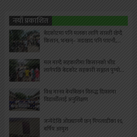
नयाँ प्रकाशित
बेदकोटमा पनि मलका लागि सास्ती खेप्दै
किसान, भन्छन्– जडखाद पनि पाएनौ,…
मल माग्दै सहकारीमा किसानको भीड
लागेपछि बेदकोट सहकारी सञ्जाल पुग्यो…
विश्व मानव बेचबिखन विरुद्ध दिवसमा
विद्यार्थीलाई अनुशिक्षण
जन्मेदेखि ओछ्यानमै छन् पिपलाडीका १६
बर्षिय आयुश