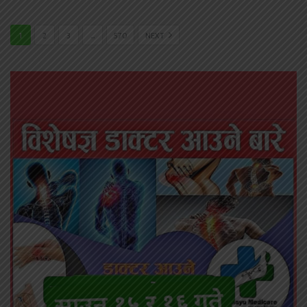
1
2
3
…
570
NEXT