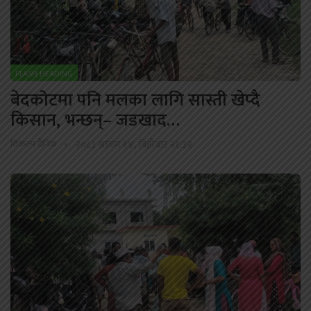
FLASH HEADING
बेदकोटमा पनि मलका लागि सास्ती खेप्दै
किसान, भन्छन्– जडखाद…
विकल्प दैनिक
२०८३ श्रावण १४, बिहीबार २१:३२