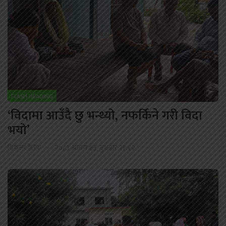
FLASH HEADING
‘विदामा आउँदै छु भन्थ्यो, नफर्किने गरी विदा
भयो’
विकल्प दैनिक
२०८३ श्रावण १३, बुधबार २१:१२