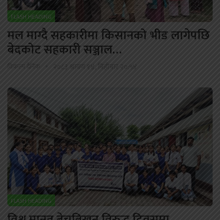
FLASH HEADING
मल माग्दै सहकारीमा किसानको भीड लागेपछि
बेदकोट सहकारी सञ्जाल…
विकल्प दैनिक
२०८३ श्रावण १४, बिहीबार २०:५४
FLASH HEADING
विश्व मानव बेचबिखन विरुद्ध दिवसमा