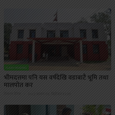
FLASH HEADING
भीमदत्तमा पनि यस वर्षदेखि वडाबाटै भूमि तथा
मालपोत कर
विकल्प दैनिक
२०८३ श्रावण १४, बिहीबार १२:११