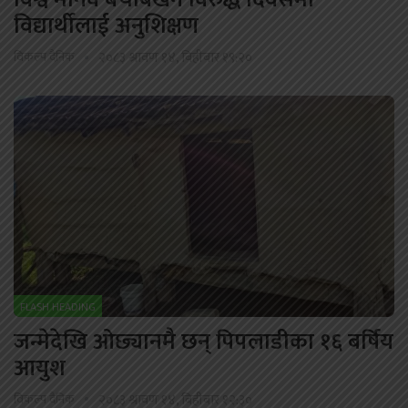
विद्यार्थीलाई अनुशिक्षण
विकल्प दैनिक
२०८३ श्रावण १४, बिहीबार १९:२०
FLASH HEADING
जन्मेदेखि ओछ्यानमै छन् पिपलाडीका १६ बर्षिय
आयुश
विकल्प दैनिक
२०८३ श्रावण १४, बिहीबार १२:३०