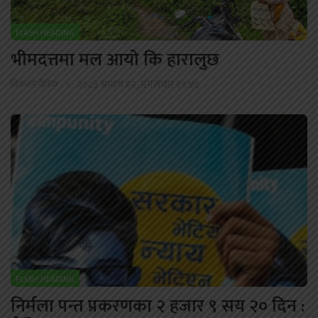
FLASH HEADING
भीमदत्तमा मल आयो कि हारालुछ
विकल्प दैनिक
२०८३ श्रावण १२, मंगलवार १९:४८
FLASH HEADING
निर्मला पन्त प्रकरणका २ हजार ९ सय २० दिन :