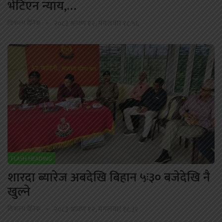
भेटिएन न्याय,…
विकल्प दैनिक
२०८३ श्रावण १२, मंगलवार १८:५६
FLASH HEADING
शारदा ब्यारेज अबदेखि बिहान ५ः३० बजेदेखि नै
खुल्ने
विकल्प दैनिक
२०८३ श्रावण १२, मंगलवार १८:३१