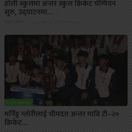
होली स्कुलमा अन्तर स्कुल क्रिकेट चेम्पियन
सुरु, उद्घाटनमा…
विकल्प दैनिक
२०८३ जेष्ठ २६, मंगलवार १४:००
FLASH HEADING
मर्निङ्ग ग्लोरीलाई भीमदत्त अन्तर मावि टी–२०
क्रिकेट…