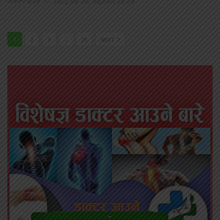
विकल्प दैनिक
२०८३ जेष्ठ २४, आईतवार २०:२७
1
2
3
…
25
NEXT