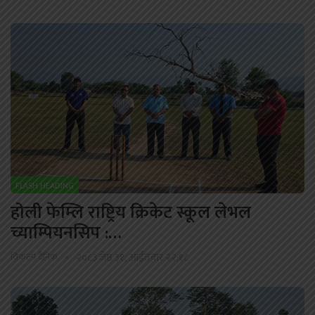
FLASH HEADING
होली फेम्लि राष्ट्रिय क्रिकेट स्कूल लेभल
च्याम्पियनसिप :…
विकल्प दैनिक
२०८३ जेष्ठ ३१, आईतवार २२:१८