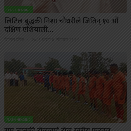
FLASH HEADING
लिटिल बुद्धकी निशा चौधरीले जितिन् १० औँ
दक्षिण एशियाली…
विकल्प दैनिक
२०८३ श्रावण ४, सोमबार २१:१४
FLASH HEADING
राम जानकी टोललाई टोल स्तरीय फुटबल