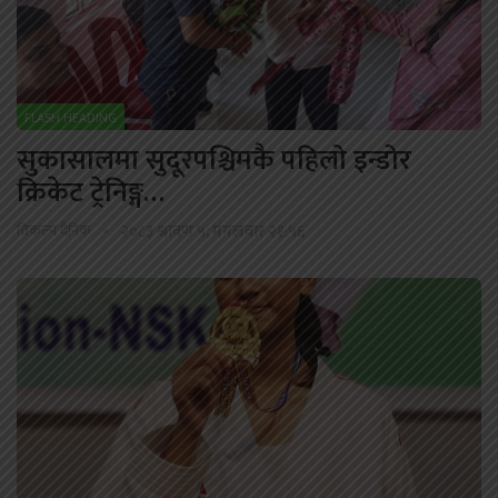
FLASH HEADING
सुकासालमा सुदूरपश्चिमकै पहिलो इन्डोर
क्रिकेट ट्रेनिङ्ग…
विकल्प दैनिक
२०८३ श्रावण ५, मंगलवार २१:५६