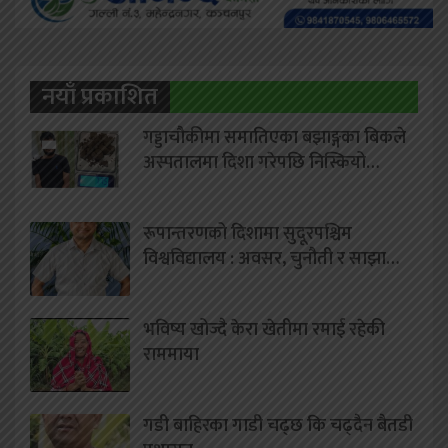
नयाँ प्रकाशित
गड्डाचौकीमा समातिएका बझाङ्गका बिकले
अस्पतालमा दिशा गरेपछि निस्कियो…
रूपान्तरणको दिशामा सुदूरपश्चिम
विश्वविद्यालय : अवसर, चुनौती र साझा…
भविष्य खोज्दै केरा खेतीमा रमाई रहेकी
राममाया
गडी बाहिरका गाडी चढ्छ कि चढ्दैन बैतडी