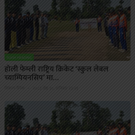
FLASH HEADING
होली फेम्ली राष्ट्रिय क्रिकेट ‘स्कुल लेबल
च्याम्पियनसिप’ मा…
विकल्प दैनिक
२०८३ जेष्ठ ३०, शनिबार २३:२१