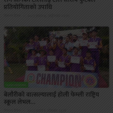
प्रतियोगिताको उपाधि
विकल्प दैनिक
२०८३ असार ७, आईतवार २२:४८
FLASH HEADING
बेलौरीको वात्सल्यालाई होली फेम्ली राष्ट्रिय
स्कूल लेभल…
विकल्प दैनिक
२०८३ असार १, सोमबार २३:३१