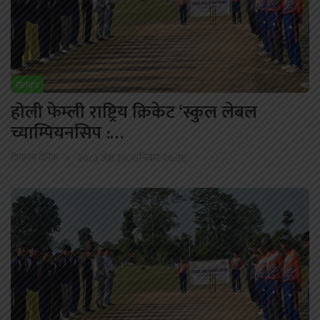
खेलकुद
होली फेम्ली राष्ट्रिय क्रिकेट ‘स्कुल लेबल
च्याम्पियनसिप :…
विकल्प दैनिक
२०८३ जेष्ठ ३०, शनिबार २०:३६