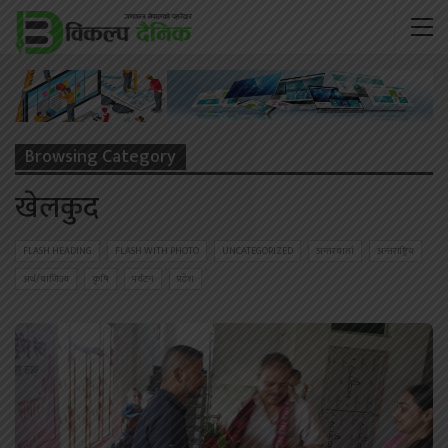
Browsing Category
खेलकुद
FLASH HEADING
FLASH WITH PHOTO
UNCATEGORIZED
अन्तरवार्ता
अन्तराष्ट्रिय
अर्थ/बाणिज्य
कृषि
पर्यटन
प्रदेश