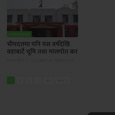
FLASH HEADING
भीमदत्तमा पनि यस वर्षदेखि
वडाबाटै भूमि तथा मालपोत कर
विकल्प दैनिक
२०८३ श्रावण १४, बिहीबार १२:११
1
2
3
…
453
NEXT