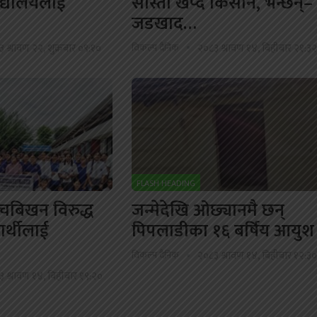
द्यालयलाई
सास्ती खेप्दै किसान, भन्छन्–
जडखाद…
 श्रावण २२, शुक्रबार ०९:१०
विकल्प दैनिक
२०८३ श्रावण १४, बिहीबार २१:३
FLASH HEADING
ेचबिखन विरुद्ध
जन्मेदेखि ओछ्यानमै छन्
ार्थीलाई
पिपलाडीका १६ बर्षिय आयुश
विकल्प दैनिक
२०८३ श्रावण १४, बिहीबार १२:३
 श्रावण १४, बिहीबार १९:२०