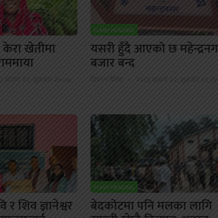
FLASH HEADING
ै केरा खेतीमा
यसरी हुँदै आएको छ महेन्द्रन
राममाया
बजार बन्द
 श्रावण २२, शुक्रबार २०:०७
विकल्प दैनिक
२०८३ श्रावण २२, शुक्रबार ०९:३४
FLASH HEADING
 र शिव ज्ञानेश्वर
बेदकोटमा पनि मलका लागि