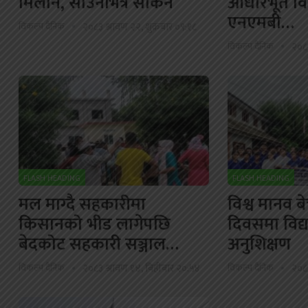
मिलान, साउनभित्रै सकिने
आधारभूत वि
एनएमबी…
विकल्प दैनिक
२०८३ श्रावण २२, शुक्रबार ०९:१८
विकल्प दैनिक
२०८३
FLASH HEADING
FLASH HEADING
मल माग्दै सहकारीमा
विश्व मानव ब
किसानको भीड लागेपछि
दिवसमा विद्य
बेदकोट सहकारी सञ्जाल…
अनुशिक्षण
विकल्प दैनिक
२०८३ श्रावण १४, बिहीबार २०:५४
विकल्प दैनिक
२०८३