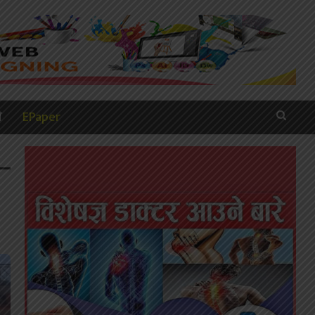
ी
EPaper