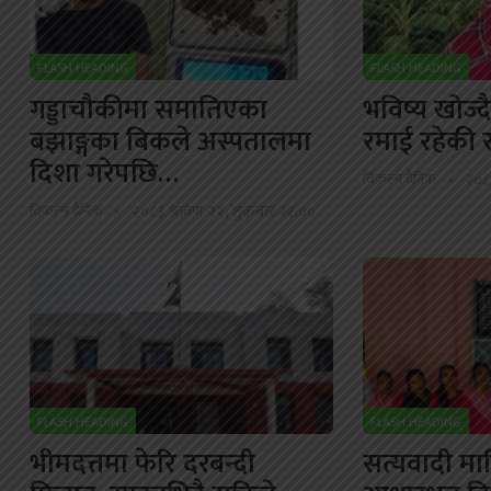
FLASH HEADING
FLASH HEADING
गड्डाचौकीमा समातिएका
भविष्य खोज्द
बझाङ्गका बिकले अस्पतालमा
रमाई रहेकी 
दिशा गरेपछि…
विकल्प दैनिक
२०८३
विकल्प दैनिक
२०८३ श्रावण २२, शुक्रबार २१:००
FLASH HEADING
FLASH HEADING
भीमदत्तमा फेरि दरबन्दी
सत्यवादी मावि