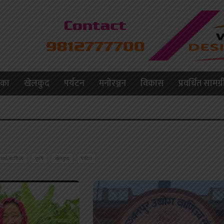
लिका
खेलकुद
पर्यटन
मनाेरञ्जन
विकास
प्रवर्धित सामग्र
अर्थ/बाणिज्य
कृषि
खेलकुद
पर्यटन