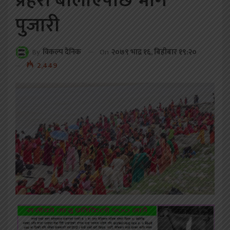
प्रहरी बोलाएपछि भागे
पुजारी
On
२०७९ भाद्र १६, बिहीबार १९:२०
By
विकल्प दैनिक
2,449