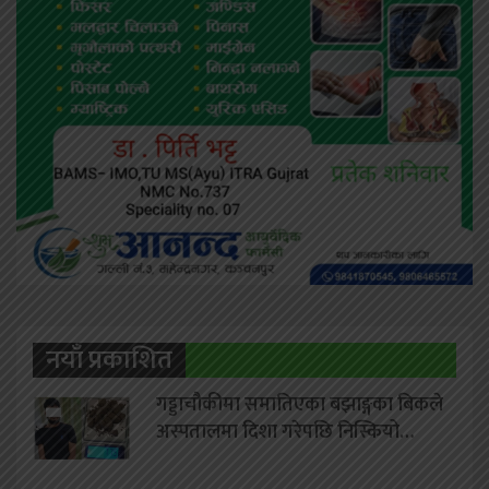
नयाँ प्रकाशित
गड्डाचौकीमा समातिएका बझाङ्गका बिकले
अस्पतालमा दिशा गरेपछि निस्कियो…