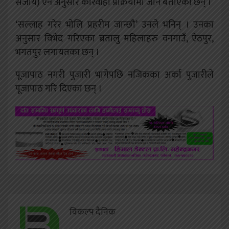
सजाय) ऐन अनुसार कारवाही प्रक्रियामा जाने बताएका छन् ।
‘सल्लाह गरेर भोलि प्रहरीम जान्छौ’ उनले भनिन् । उनका
अनुसार विभेद गरिएका ब्रतालु महिलाहरु वनगाउँ, ऐठपुर,
भगतपुर लगायतका छन् ।
पूजापाठ नगरी पुजारी भागेपछि नजिकका अर्का पुजारीले
पूजापाठ गरि दिएका छन् ।
विकल्प दैनिक