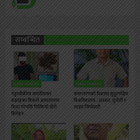
सम्बन्धित
FLASH HEADING
FLASH HEADING
गड्डाचौकीमा समातिएका
रूपान्तरणको दिशामा सुदूरपश्चिम
बझाङ्गका बिकले अस्पतालमा
विश्वविद्यालय : अवसर, चुनौती र
दिशा गरेपछि निस्कियो खैरो
साझा जिम्मेवारी
हिरोइन