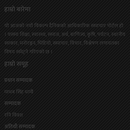
हाम्राे बारेमा
यो आजको नयाँ विकल्प दैनिकको आधिकारिक समाचार पोर्टल हो
। यसमा शिक्षा, स्वास्थ्य, समाज, अर्थ, बाणिज्य, कृषि, पर्यटन, स्थानीय
सरकार, मनोरञ्जन, भिडियो, समाचार, विचार, विश्लेषण लगायतका
विषय समेट्ने गरिएको छ ।
हाम्राे समूह
प्रधान सम्पादक
माधब सिंह धामी
सम्पादक
रनि विवश
अतिथी सम्पादक