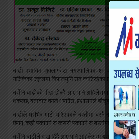
बाढी प्रभावित शुक्लाफाँटा नगरपालिका–११ वनहरा शिविरका
नजिकैको जङ्गलमा त्रिपालमुनि रात काटिरहेका छन् ।
बर्सेनि बाढीको पीडा झेल्दै आए पनि अहिलेसम्म सरकारले आफ
धकेल्छ, यताबाट वनले धपाउँछ, प्रशासनले बाँच्नुहोस् भन्छ, कहाँ
बाढीले घरभित्र माटो भरिएकाले बस्तीमा बस्नै नसकिने अवस्
छैनन्, कहाँ पकाउने रु कसरी पकाउने रु बस्तीमा पानी पनि छैन”, 
बर्सेनि बाढीले दुःख दिँदै आए पनि अहिलेसम्म यसको दिगो व्यवस्थ