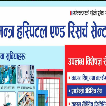
 सुकुम्बासी पनि बिचल्लीमा परेका छन्। त्यहाँका ३० परिवार पनि
ूहरूलाई नहेरेको वनहराका सुकुम्बासीको गुनासो छ। “नदीले उताबाट
 जाने हामी”, स्थानीयबहादुर कामीले भने ।
था रहेको मानध्वज लुहार बताए। “चामल पाएका छौँ, पकाउनलाई भाँडा
उहाँले दुखेसो पोख्नुभयो ।
ापन हुन नसक्दा पीडा खेप्नुपरेको देवकी विष्टले बताइन् ।