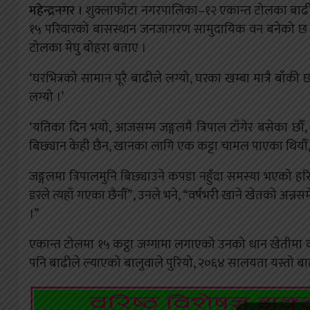
महेन्द्रनगर ।
शुक्लाफाँटा नगरपालिका–१२ एकान्त टोलका बाढी प
१५ परिवारको बासस्थान जनजागरण सामुदायिक वन बनेको छ । ब
टोलका मेघु बोहरा बताए ।
‘घरभित्रको सामान पूरै बाढीले लग्यो, घरका खम्बा मात्रै बाँक
लग्यो ।’
‘यतिका दिन भयो, आजसम्म जङ्गलमै त्रिपाल टाँगेर बसेका छौँ, 
बिछ्यान केही छैन, खानका लागि एक कट्टा चामल पाएका थियौँ, त
जङ्गलमा त्रिपालमुनि बिछ्याउने कपडा नहुँदा समस्या भएको हरिक
डरले त्यहाँ गएका छैनौँ”, उनले भने, “वर्षभरी खाने खेतको अन्
।”
एकान्त टोलमा १५ कट्ठा जग्गामा लगाएको उनको धान खेतीमा व
पनि बाढीले ल्याएको बालुवाले पुरियो, २०६४ सालयता यस्तो बाढी