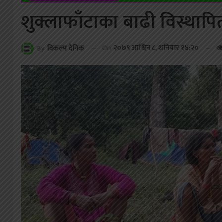
शुक्लाफाँटाका बाढी विस्थापि
On
२०७९ आश्विन ८, शनिबार १४:२०
By
विकल्प दैनिक