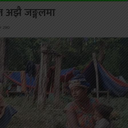
त अझै जङ्गलमा
290