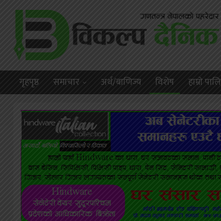
गृहपृष्ठ
समाचार
अर्थ/बाणिज्य
विशेष
हाम्राे पा