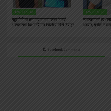
FLASH HEADING
FLASH HEADING
गड्डाचौकीमा समातिएका बझाङ्गका बिकले
रूपान्तरणको दिशामा स
अस्पतालमा दिशा गरेपछि निस्कियो खैरो हिरोइन
अवसर, चुनौती र साझा
Facebook Comments