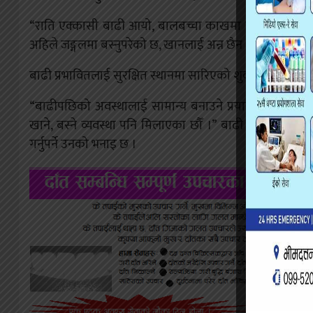
“राति एक्कासी बाढी आयो, बालबच्चा काखमा च्यापेर भागे, स
अहिले जङ्गलमा बस्नुपरेको छ, खानलाई अन्न छैन ।”
बाढी प्रभावितलाई सुरक्षित स्थानमा सारिएको शुक्लाफाँटा न
“बाढीपछिको अवस्थालाई सामान्य बनाउने प्रयास गरिरहेका छौँ,
खाने, बस्ने व्यवस्था पनि मिलाएका छौँ ।” बाढी प्रभावितलाई
गर्नुपर्ने उनको भनाइ छ ।