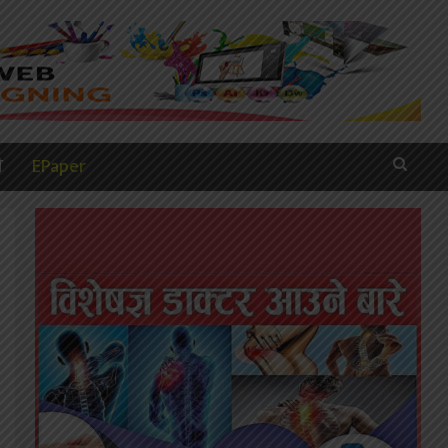
ी
EPaper