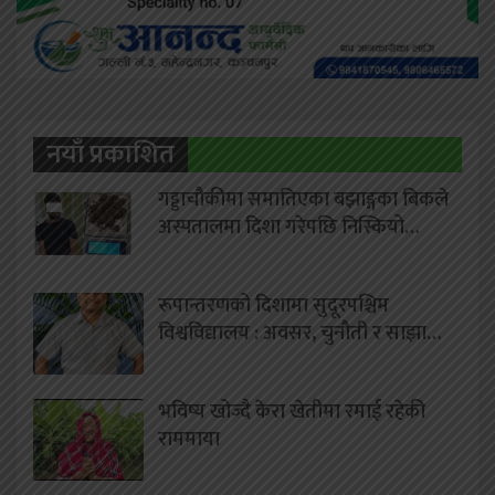
नयाँ प्रकाशित
गड्डाचौकीमा समातिएका बझाङ्गका बिकले
अस्पतालमा दिशा गरेपछि निस्कियो…
रूपान्तरणको दिशामा सुदूरपश्चिम
विश्वविद्यालय : अवसर, चुनौती र साझा…
भविष्य खोज्दै केरा खेतीमा रमाई रहेकी
राममाया