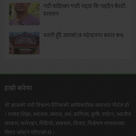
गडी बाहिरका गाडी चढ्छ कि चढ्दैन बैतडी
प्रशासन
यसरी हुँदै आएको छ महेन्द्रनगर बजार बन्द
हाम्राे बारेमा
यो आजको नयाँ विकल्प दैनिकको आधिकारिक समाचार पोर्टल हो
। यसमा शिक्षा, स्वास्थ्य, समाज, अर्थ, बाणिज्य, कृषि, पर्यटन, स्थानीय
सरकार, मनोरञ्जन, भिडियो, समाचार, विचार, विश्लेषण लगायतका
विषय समेट्ने गरिएको छ ।