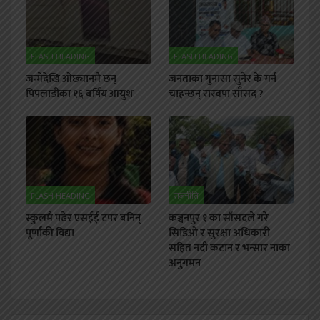
FLASH HEADING
FLASH HEADING
जन्मेदेखि ओछ्यानमै छन्
जनताका गुनासा सुनेर के गर्न
पिपलाडीका १६ बर्षिय आयुश
चाहन्छन् रास्वपा साँसद ?
FLASH HEADING
राजनीति
स्कुलमै पढेर एसईई टपर बनिन्
कञ्चनपुर १ का साँसदले गरे
पूर्णाकी विद्या
सिडिओ र सुरक्षा अधिकारी
सहित नदी कटान र भन्सार नाका
अनुगमन