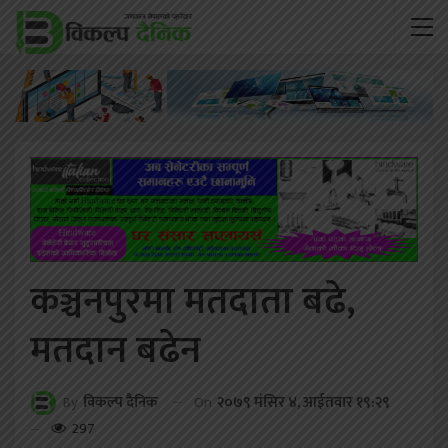
कञ्चनपुरमा मतदाता बढे,
मतदान बढेन
On
२०७९ मंसिर ४, आईतवार १९:२९
By
विकल्प दैनिक
297