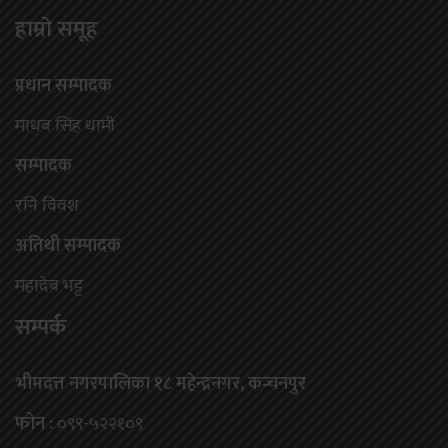
हाम्राे समूह
प्रधान सम्पादक
माधब सिंह धामी
सम्पादक
रनि विवश
अतिथी सम्पादक
महादेब भट्ट
सम्पर्क
भीमदत्त नगरपालिका १८ महेन्द्रनगर, कन्चनपुर
फोन :
०९९-५२२१०९