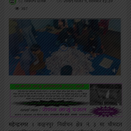
On
२०७९ मंसिर ५, सोमबार १३:३०
By
विकल्प दैनिक
387
महेन्द्रनगर ।
कञ्चनपुर निर्वाचन क्षेत्र नं. ३ मा भीमदत्त