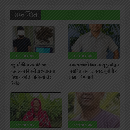
सम्बन्धित
FLASH HEADING
FLASH HEADING
गड्डाचौकीमा समातिएका
रूपान्तरणको दिशामा सुदूरपश्चिम
बझाङ्गका बिकले अस्पतालमा
विश्वविद्यालय : अवसर, चुनौती र
दिशा गरेपछि निस्कियो खैरो
साझा जिम्मेवारी
हिरोइन
FLASH HEADING
FLASH HEADING