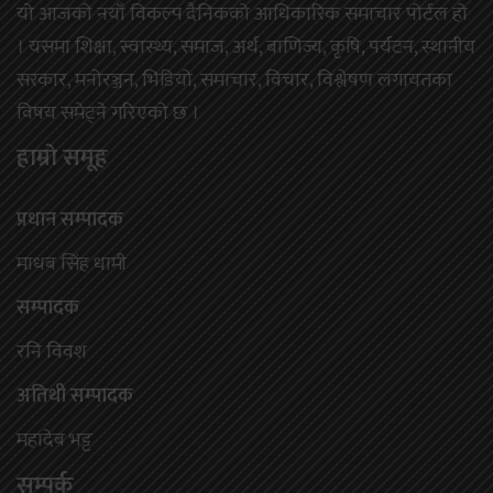
यो आजको नयाँ विकल्प दैनिकको आधिकारिक समाचार पोर्टल हो
। यसमा शिक्षा, स्वास्थ्य, समाज, अर्थ, बाणिज्य, कृषि, पर्यटन, स्थानीय
सरकार, मनोरञ्जन, भिडियो, समाचार, विचार, विश्लेषण लगायतका
विषय समेट्ने गरिएको छ ।
हाम्राे समूह
प्रधान सम्पादक
माधब सिंह धामी
सम्पादक
रनि विवश
अतिथी सम्पादक
महादेब भट्ट
सम्पर्क