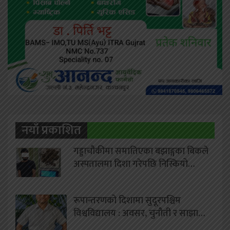
नयाँ प्रकाशित
गड्डाचौकीमा समातिएका बझाङ्गका बिकले
अस्पतालमा दिशा गरेपछि निस्कियो…
रूपान्तरणको दिशामा सुदूरपश्चिम
विश्वविद्यालय : अवसर, चुनौती र साझा…