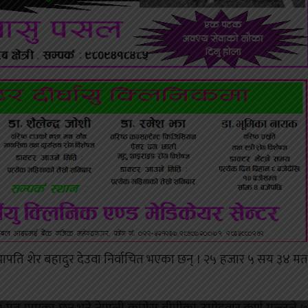
 सभापति शेर बहादुर देउवा निर्वाचित भएका छन् । २५ हजार ५ सय ३४ मत