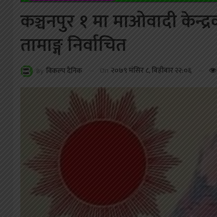
कञ्चनपुर १ मा माओवादी केन्द
तामाङ्ग निर्वाचित
On
२०७९ मंसिर ८, बिहीबार २२:०६
By
विकल्प दैनिक