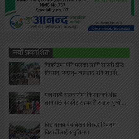
नयाँ प्रकाशित
बेदकोटमा पनि मलका लागि सास्ती खेप्दै
किसान, भन्छन्– जडखाद पनि पाएनौ,…
मल माग्दै सहकारीमा किसानको भीड
लागेपछि बेदकोट सहकारी सञ्जाल पुग्यो…
विश्व मानव बेचबिखन विरुद्ध दिवसमा
विद्यार्थीलाई अनुशिक्षण