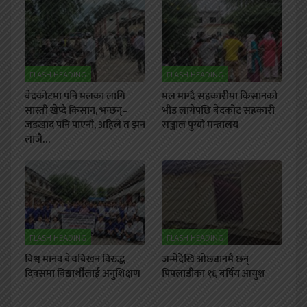
FLASH HEADING
FLASH HEADING
बेदकोटमा पनि मलका लागि
मल माग्दै सहकारीमा किसानको
सास्ती खेप्दै किसान, भन्छन्–
भीड लागेपछि बेदकोट सहकारी
जडखाद पनि पाएनौ, अहिले त झन
सञ्जाल पुग्यो मन्त्रालय
लाजै…
FLASH HEADING
FLASH HEADING
विश्व मानव बेचबिखन विरुद्ध
जन्मेदेखि ओछ्यानमै छन्
दिवसमा विद्यार्थीलाई अनुशिक्षण
पिपलाडीका १६ बर्षिय आयुश