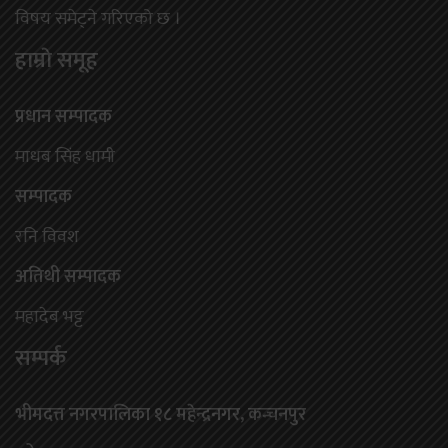
विषय समेट्ने गरिएको छ ।
हाम्राे समूह
प्रधान सम्पादक
माधब सिंह धामी
सम्पादक
रनि विवश
अतिथी सम्पादक
महादेब भट्ट
सम्पर्क
भीमदत्त नगरपालिका १८ महेन्द्रनगर, कन्चनपुर