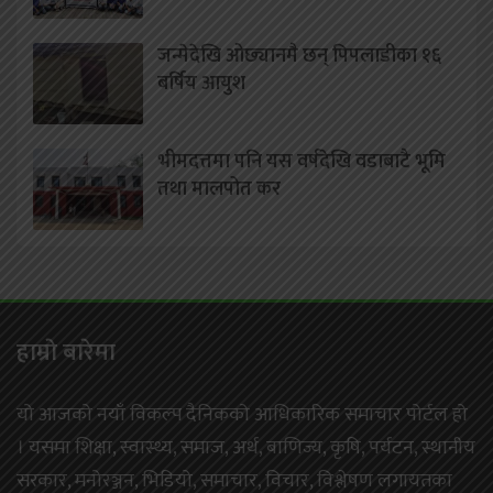
जन्मेदेखि ओछ्यानमै छन् पिपलाडीका १६
बर्षिय आयुश
भीमदत्तमा पनि यस वर्षदेखि वडाबाटै भूमि
तथा मालपोत कर
हाम्राे बारेमा
यो आजको नयाँ विकल्प दैनिकको आधिकारिक समाचार पोर्टल हो
। यसमा शिक्षा, स्वास्थ्य, समाज, अर्थ, बाणिज्य, कृषि, पर्यटन, स्थानीय
सरकार, मनोरञ्जन, भिडियो, समाचार, विचार, विश्लेषण लगायतका