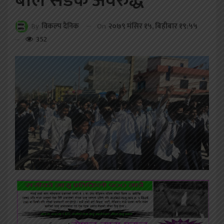
बाले सडक अवरुद्ध
On
२०७९ मंसिर १५, बिहीबार १९:५५
By
विकल्प दैनिक
352