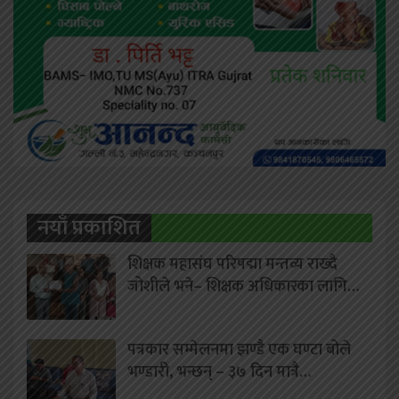
नयाँ प्रकाशित
शिक्षक महासंघ परिषद्मा मन्तव्य राख्दै
जोशीले भने– शिक्षक अधिकारका लागि…
पत्रकार सम्मेलनमा झण्डै एक घण्टा बोले
भण्डारी, भन्छन् – ३७ दिन मात्रै…