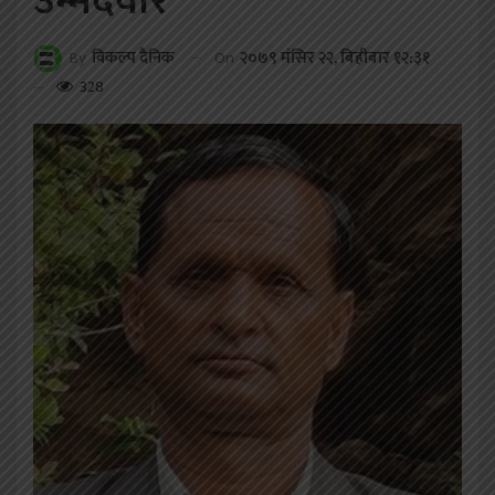
उम्मेदवार
On
२०७९ मंसिर २२, बिहीबार १२:३१
By
विकल्प दैनिक
328