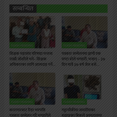
सम्बन्धित
FLASH HEADING
FLASH HEADING
शिक्षक महासंघ परिषद्मा मन्तव्य
पत्रकार सम्मेलनमा झण्डै एक
राख्दै जोशीले भने– शिक्षक
घण्टा बोले भण्डारी, भन्छन् – ३७
अधिकारका लागि आत्मदाह गर्ने…
दिन मात्रै ३७ बर्ष जेल बसे…
FLASH HEADING
FLASH HEADING
कारागारबाट रिहा भएपछि
गड्डाचौकीमा समातिएका
पत्रकार सम्मेलन गर्दै भण्डारीले
बझाङ्गका बिकले अस्पतालमा