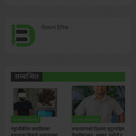
विकल्प दैनिक
सम्बन्धित
FLASH HEADING
FLASH HEADING
गड्डाचौकीमा समातिएका
रूपान्तरणको दिशामा सुदूरपश्चिम
बझाङ्गका बिकले अस्पतालमा
विश्वविद्यालय : अवसर, चुनौती र