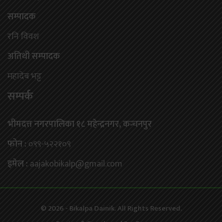
सम्पादक
रनि विवश
अतिथी सम्पादक
महादेब भट्ट
सम्पर्क
भीमदत्त नगरपालिका १८ महेन्द्रनगर, कन्चनपुर
फोन :
०९९-५२२१०९
इमेल :
aajakobikalp@gmail.com
© 2026 - Bikalpa Dainik. All Rights Reserved.