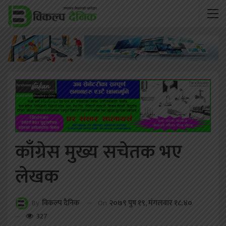
काँग्रेस मुख्य सचेतक भए
लेखक
On
२०७९ पुष १९, मंगलवार १८:४०
By
विकल्प दैनिक
327