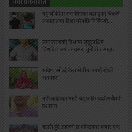
नयाँ प्रकाशित
गड्डाचौकीमा समातिएका बझाङ्गका बिकले
अस्पतालमा दिशा गरेपछि निस्कियो…
रूपान्तरणको दिशामा सुदूरपश्चिम
विश्वविद्यालय : अवसर, चुनौती र साझा…
भविष्य खोज्दै केरा खेतीमा रमाई रहेकी
राममाया
गडी बाहिरका गाडी चढ्छ कि चढ्दैन बैतडी
प्रशासन
यसरी हुँदै आएको छ महेन्द्रनगर बजार बन्द