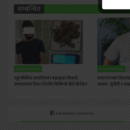
सम्बन्धित
FLASH HEADING
FLASH HEADING
गड्डाचौकीमा समातिएका बझाङ्गका बिकले
रूपान्तरणको दिशामा स
अस्पतालमा दिशा गरेपछि निस्कियो खैरो हिरोइन
अवसर, चुनौती र साझा
Facebook Comments