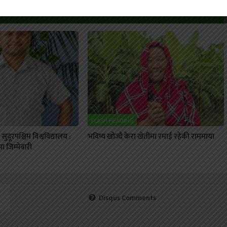
FLASH HEADING
ुदूरपश्चिम विश्वविद्यालय :
भविष्य खोज्दै केरा खेतीमा रमाई रहेकी राममाया
 जिम्मेवारी
Disqus Comments