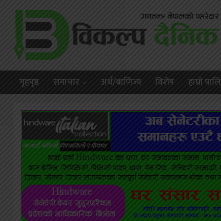
गृहपृष्ठ
समाचार
अर्थ/बाणिज्य
विशेष
हाम्राे पा