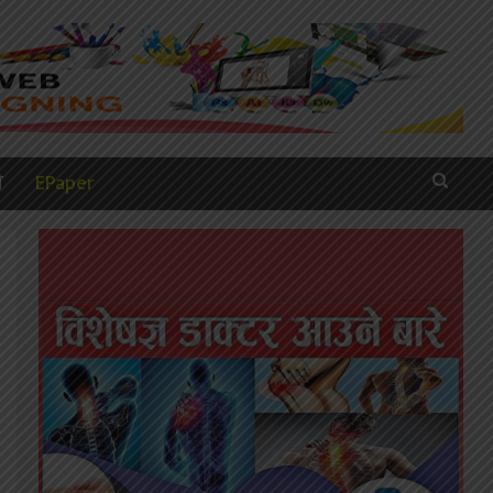
ी
EPaper