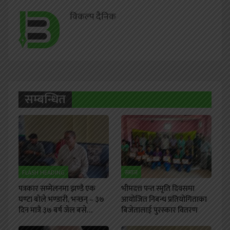
विकल्प दैनिक
सम्बन्धित
FLASH HEADING
समाज
पत्रकार सम्मेलनमा झण्डै एक
भीमदत्त पन्त स्मृति दिवसमा
घण्टा बोले भण्डारी, भन्छन् – ३७
आयोजित निबन्ध प्रतियोगिताका
दिन मात्रै ३७ बर्ष जेल बसे…
बिजेतालाई पुरस्कार वितरण