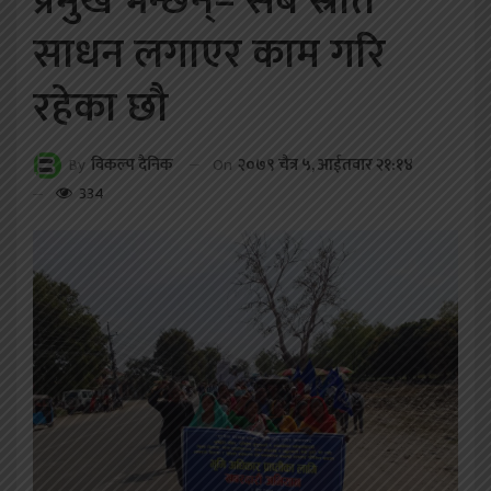
प्रमुख भन्छन्– सबै स्रोत
साधन लगाएर काम गरि
रहेका छौ
On
२०७९ चैत्र ५, आईतवार २१:१४
By
विकल्प दैनिक
334