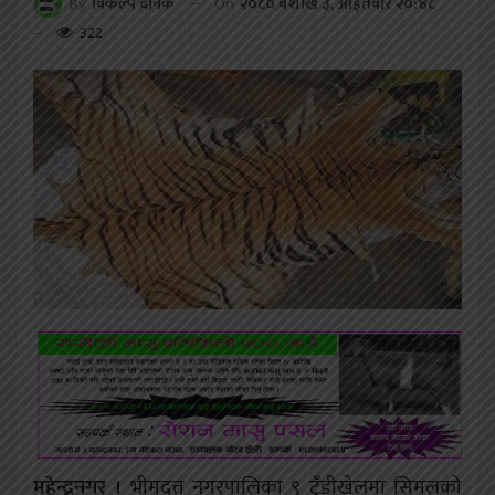
On
२०८० बैशाख ३, आईतवार २०:४८
By
विकल्प दैनिक
322
महेन्द्रनगर ।
भीमदत्त नगरपालिका ९ टुँडीखेलमा सिमलको