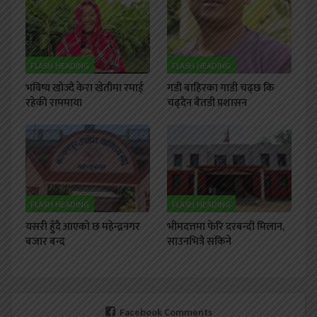
FLASH HEADING
FLASH HEADING
भविष्य खोज्दै केरा खेतीमा रमाई
गडी बाहिरका गाडी चढ्छ कि
रहेकी राममाया
चढ्दैन बैतडी प्रशासन
FLASH HEADING
FLASH HEADING
यसरी हुँदै आएको छ महेन्द्रनगर
भीमदत्तमा फेरि दरबन्दी मिलान,
बजार बन्द
साउनभित्रै सकिने
Facebook Comments