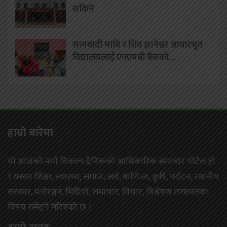
सकिने
सत्यवादी मावि र शिव ज्ञानेश्वर आधारभूत
विद्यालयलाई एनएमबी बैंकको…
हाम्राे बारेमा
यो आजको नयाँ विकल्प दैनिकको आधिकारिक समाचार पोर्टल हो
। यसमा शिक्षा, स्वास्थ्य, समाज, अर्थ, बाणिज्य, कृषि, पर्यटन, स्थानीय
सरकार, मनोरञ्जन, भिडियो, समाचार, विचार, विश्लेषण लगायतका
विषय समेट्ने गरिएको छ ।