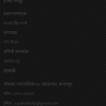
हाम्राे समूह
प्रधान सम्पादक
माधब सिंह धामी
सम्पादक
रनि विवश
अतिथी सम्पादक
महादेब भट्ट
सम्पर्क
भीमदत्त नगरपालिका १८ महेन्द्रनगर, कन्चनपुर
फोन :
०९९-५२२१०९
इमेल :
aajakobikalp@gmail.com