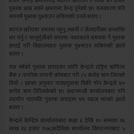
हजार छपाई क्षमतालाई बढाएर प्रतिदिन २ लाख ४० हजार
पुस्तक छाप्न सक्ने क्षमतामा केन्द्र पुगेको छ। यसकारण पनि
समयमै पुस्तक पु¥याउन सकिएको उनले बताए ।
कागज खरिदमा समस्या नहुनु, स्थायी र जेलदारीका जनशक्ति
थप गर्नु र चालुपुँजीको समस्या नभएकाले समयमा नै पुस्तक
छपाई गरी विद्यालयहरु पुस्तक पु¥याउन सकिएको झाले
बताए ।
यस वर्षको पुस्तक छपाइका लागि केन्द्रले राष्ट्रिय वाणिज्य
बैंक र नागरिक लगानी कोषबाट गरी ८५ करोड ऋण लिएको
थियो । झाका अनुसार पाठ्यपुस्तक विक्री गरेर केन्द्रले ४०
करोड ऋण तिरिसकेको छ। प्रधानमन्त्री कार्यालयबाट पनि
सहयोग पाएपछि पुस्तक छपाइमा थप सहज भएको झाले
बताए ।
केन्द्रले केन्द्रिय कार्यालयबाट कक्षा ६ देखि १० सम्मका १६
लाख १३ हजार ९५४,प्रादेशिक कार्यालय विराटनगरबाट ५