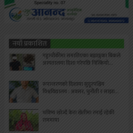
नयाँ प्रकाशित
गड्डाचौकीमा समातिएका बझाङ्गका बिकले
अस्पतालमा दिशा गरेपछि निस्कियो…
रूपान्तरणको दिशामा सुदूरपश्चिम
विश्वविद्यालय : अवसर, चुनौती र साझा…
भविष्य खोज्दै केरा खेतीमा रमाई रहेकी
राममाया