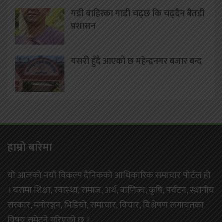
गडी बाहिरका गाडी चढ्छ कि चढ्दैन बैतडी
प्रशासन
यसरी हुँदै आएको छ महेन्द्रनगर बजार बन्द
हाम्राे बारेमा
यो आजको नयाँ विकल्प दैनिकको आधिकारिक समाचार पोर्टल हो
। यसमा शिक्षा, स्वास्थ्य, समाज, अर्थ, बाणिज्य, कृषि, पर्यटन, स्थानीय
सरकार, मनोरञ्जन, भिडियो, समाचार, विचार, विश्लेषण लगायतका
विषय समेट्ने गरिएको छ ।