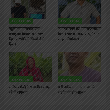
FLASH HEADING
FLASH HEADING
गड्डाचौकीमा समातिएका
रूपान्तरणको दिशामा सुदूरपश्चिम
बझाङ्गका बिकले अस्पतालमा
विश्वविद्यालय : अवसर, चुनौती र
दिशा गरेपछि निस्कियो खैरो
साझा जिम्मेवारी
हिरोइन
FLASH HEADING
FLASH HEADING
भविष्य खोज्दै केरा खेतीमा रमाई
गडी बाहिरका गाडी चढ्छ कि
रहेकी राममाया
चढ्दैन बैतडी प्रशासन