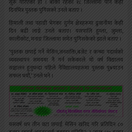
सुरू गरिएको हो । बाँकी रहेका १८ जिल्लामा पनि केही
दिनभित्र पुस्तक पुगिसक्ने उनले बताए ।
हिमाली तथा पहाडी भेगका दुर्गम क्षेत्रहरूमा ढुवानीमा केही
दिन बढी लाग्ने उनले बताए। यसपालि हुम्ला, जुम्ला,
कालीकोट, मनाङ जिल्लामा समेत पुगिसकेको झाले बताए ।
‘पुस्तक छपाई गर्ने मेसिन,जनशक्ति,बजेट र कच्चा पदार्थको
व्यवस्थापन समयमा नै गर्न सकेकाले यो वर्ष विद्यालय
सञ्चालन हुनुभन्दा पहिले नैविद्यालयहरुमा पुस्तक पु¥याउन
सफल भयौं,’ उनले भने ।
यसवर्ष थप तीन वटा छपाई मेसिन खरिद गरि प्रतिदिन ८०