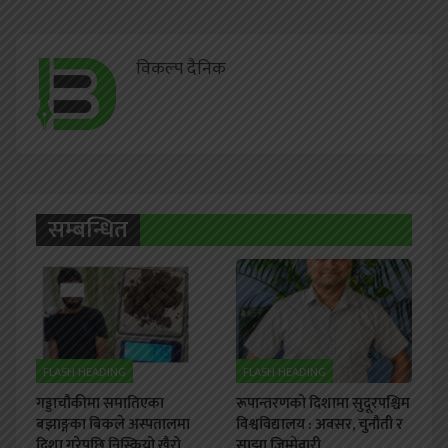
विकल्प दैनिक
सम्बन्धित
FLASH HEADING
FLASH HEADING
गड्डाचौकीमा समातिएका
रूपान्तरणको दिशामा सुदूरपश्चिम
बझाङ्गका बिकले अस्पतालमा
विश्वविद्यालय : अवसर, चुनौती र
दिशा गरेपछि निस्कियो खैरो
साझा जिम्मेवारी