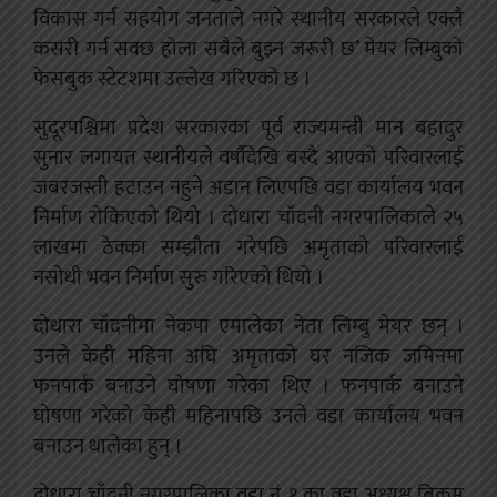
विकास गर्न सहयोग जनताले नगरे स्थानीय सरकारले एक्लै
कसरी गर्न सक्छ होला सबैले बुझ्न जरूरी छ’ मेयर लिम्बुको
फेसबुक स्टेटशमा उल्लेख गरिएको छ ।
सुदूरपश्चिमा प्रदेश सरकारका पूर्व राज्यमन्त्री मान बहादुर
सुनार लगायत स्थानीयले वर्षौदेखि बस्दै आएको परिवारलाई
जबरजस्ती हटाउन नहुने अडान लिएपछि वडा कार्यालय भवन
निर्माण रोकिएको थियो । दोधारा चाँदनी नगरपालिकाले २५
लाखमा ठेक्का सम्झौता गरेपछि अमृताको परिवारलाई
नसोधी भवन निर्माण सुरु गरिएको थियो ।
दोधारा चाँदनीमा नेकपा एमालेका नेता लिम्बु मेयर छन् ।
उनले केही महिना अघि अमृताको घर नजिक जमिनमा
फनपार्क बनाउने घोषणा गरेका थिए । फनपार्क बनाउने
घोषणा गरेको केही महिनापछि उनले वडा कार्यालय भवन
बनाउन थालेका हुन् ।
दोधारा चाँदनी नगरपालिका वडा नं. १ का वडा अध्यक्ष बिक्रम