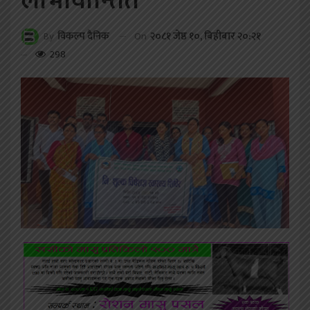
लाभावान्तित
On
२०८१ जेष्ठ १०, बिहीबार २०:२१
By
विकल्प दैनिक
298