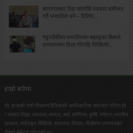
कारागारबाट रिहा भएपछि पत्रकार सम्मेलन
गर्दै भण्डारीले भने – दिलिप…
गड्डाचौकीमा समातिएका बझाङ्गका बिकले
अस्पतालमा दिशा गरेपछि निस्कियो…
हाम्राे बारेमा
यो आजको नयाँ विकल्प दैनिकको आधिकारिक समाचार पोर्टल हो
। यसमा शिक्षा, स्वास्थ्य, समाज, अर्थ, बाणिज्य, कृषि, पर्यटन, स्थानीय
सरकार, मनोरञ्जन, भिडियो, समाचार, विचार, विश्लेषण लगायतका
विषय समेट्ने गरिएको छ ।