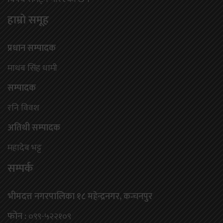
हाम्राे समूह
प्रधान सम्पादक
माधब सिंह धामी
सम्पादक
रनि विवश
अतिथी सम्पादक
महादेब भट्ट
सम्पर्क
भीमदत्त नगरपालिका १८ महेन्द्रनगर, कन्चनपुर
फोन :
०९९-५२२१०९