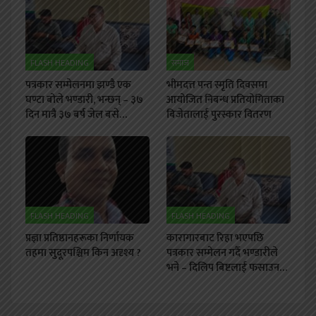
FLASH HEADING
समाज
पत्रकार सम्मेलनमा झण्डै एक
भीमदत्त पन्त स्मृति दिवसमा
घण्टा बोले भण्डारी, भन्छन् – ३७
आयोजित निबन्ध प्रतियोगिताका
दिन मात्रै ३७ बर्ष जेल बसे…
बिजेतालाई पुरस्कार वितरण
FLASH HEADING
FLASH HEADING
प्रज्ञा प्रतिष्ठानहरूका निर्णायक
कारागारबाट रिहा भएपछि
तहमा सुदूरपश्चिम किन अदृश्य ?
पत्रकार सम्मेलन गर्दै भण्डारीले
भने – दिलिप बिष्टलाई फसाउन…