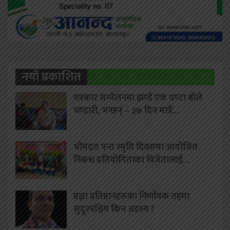
नयाँ प्रकाशित
पत्रकार सम्मेलनमा झण्डै एक घण्टा बोले
भण्डारी, भन्छन् – ३७ दिन मात्रै…
भीमदत्त पन्त स्मृति दिवसमा आयोजित
निबन्ध प्रतियोगिताका बिजेतालाई…
प्रज्ञा प्रतिष्ठानहरूका निर्णायक तहमा
सुदूरपश्चिम किन अदृश्य ?