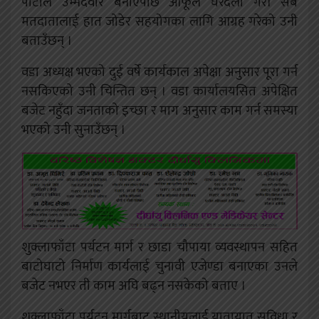
पार्टीले उम्मेदवार बनाएपछि आफूले घरदैलो गरी सबै
मतदातालाई हात जोडेर सहयोगका लागि आग्रह गरेको उनी
बताउँछन् ।
वडा अध्यक्ष भएको दुई वर्षे कार्यकाल अपेक्षा अनुसार पूरा गर्न
नसकिएको उनी चिन्तित छन् । वडा कार्यालयसित अपेक्षित
बजेट नहुँदा जनताको इच्छा र माग अनुसार काम गर्न समस्या
भएको उनी सुनाउँछन् ।
शुक्लाफाँटा पर्यटन मार्ग र छाडा चौपाया व्यवस्थापन सहित
बाटोघाटो निर्माण कार्यलाई चुनावी एजेण्डा बनाएका उनले
बजेट नभएर ती काम अघि बढ्न नसकेको बताए ।
शुक्लाफाँटा पर्यटन मार्गबाट स्थानीयलाई यातायात सुविधा र