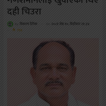
गणेशमानलाई खुवाएका थिए
दही चिउरा
On
२०८१ जेष्ठ १०, बिहीबार २१:३४
By
विकल्प दैनिक
733