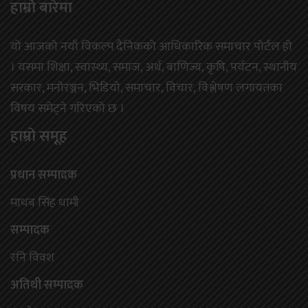
हाम्राे बारेमा
यो आजको नयाँ विकल्प दैनिकको आधिकारिक समाचार पोर्टल हो
। यसमा शिक्षा, स्वास्थ्य, समाज, अर्थ, बाणिज्य, कृषि, पर्यटन, स्थानीय
सरकार, मनोरञ्जन, भिडियो, समाचार, विचार, विश्लेषण लगायतका
विषय समेट्ने गरिएको छ ।
हाम्राे समूह
प्रधान सम्पादक
माधब सिंह धामी
सम्पादक
रनि विवश
अतिथी सम्पादक