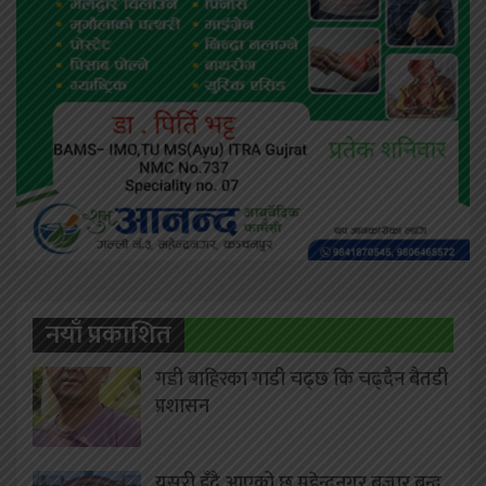
नयाँ प्रकाशित
गडी बाहिरका गाडी चढ्छ कि चढ्दैन बैतडी
प्रशासन
यसरी हुँदै आएको छ महेन्द्रनगर बजार बन्द