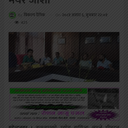
मेयर जोशी
On
२०८१ असार ६, बुधबार २२:०१
By
विकल्प दैनिक
425
महेन्द्रनगर ।
कञ्चनपुरको उद्योग वाणिज्य संघले भीमदत्त