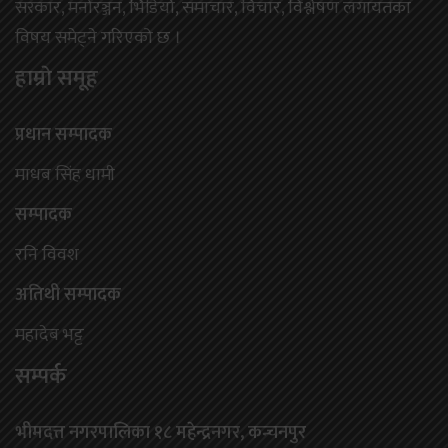
सरकार, मनोरञ्जन, भिडियो, समाचार, विचार, विश्लेषण लगायतका
विषय समेट्ने गरिएको छ ।
हाम्राे समूह
प्रधान सम्पादक
माधब सिंह धामी
सम्पादक
रनि विवश
अतिथी सम्पादक
महादेब भट्ट
सम्पर्क
भीमदत्त नगरपालिका १८ महेन्द्रनगर, कन्चनपुर