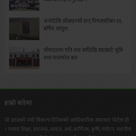
जन्मेदेखि ओछ्यानमै छन् पिपलाडीका १६
बर्षिय आयुश
भीमदत्तमा पनि यस वर्षदेखि वडाबाटै भूमि
तथा मालपोत कर
हाम्राे बारेमा
यो आजको नयाँ विकल्प दैनिकको आधिकारिक समाचार पोर्टल हो
। यसमा शिक्षा, स्वास्थ्य, समाज, अर्थ, बाणिज्य, कृषि, पर्यटन, स्थानीय