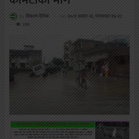
कमिटीको माग
On
२०८१ असार २६, मंगलवार १७:१८
By
विकल्प दैनिक
398