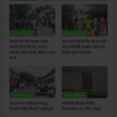
FLASH HEADING
FLASH HEADING
बेदकोटमा पनि मलका लागि
मल माग्दै सहकारीमा किसानको
सास्ती खेप्दै किसान, भन्छन्–
भीड लागेपछि बेदकोट सहकारी
जडखाद पनि पाएनौ, अहिले त झन
सञ्जाल पुग्यो मन्त्रालय
लाजै…
FLASH HEADING
FLASH HEADING
विश्व मानव बेचबिखन विरुद्ध
जन्मेदेखि ओछ्यानमै छन्
दिवसमा विद्यार्थीलाई अनुशिक्षण
पिपलाडीका १६ बर्षिय आयुश