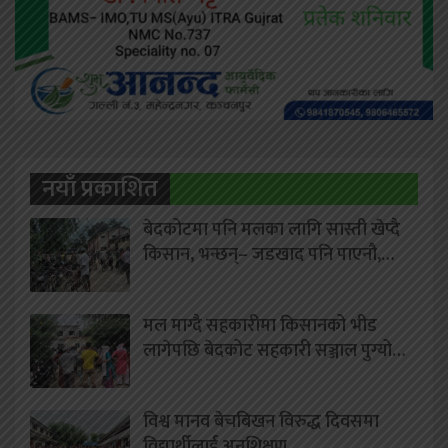
नयाँ प्रकाशित
बेदकोटमा पनि मलका लागि सास्ती खेप्दै
किसान, भन्छन्– जडखाद पनि पाएनौ,…
मल माग्दै सहकारीमा किसानको भीड
लागेपछि बेदकोट सहकारी सञ्जाल पुग्यो…
विश्व मानव बेचबिखन विरुद्ध दिवसमा
विद्यार्थीलाई अनुशिक्षण