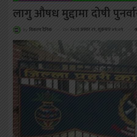
लागु औषध मुद्दामा दोषी पुनर्व
On
२०८१ असार २९, शुक्रबार ०९:०९
By
विकल्प दैनिक