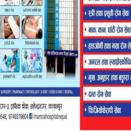
FLASH HEADING
ुदूरपश्चिम विश्वविद्यालय :
भविष्य खोज्दै केरा खेतीमा रमाई रहेकी राममाया
 जिम्मेवारी
Disqus Comments