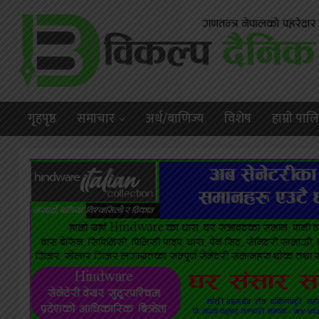
गृहपृष्ठ
समाचार
अर्थ/बाणिज्य
विशेष
हाम्राे पा