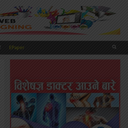
ी
EPaper