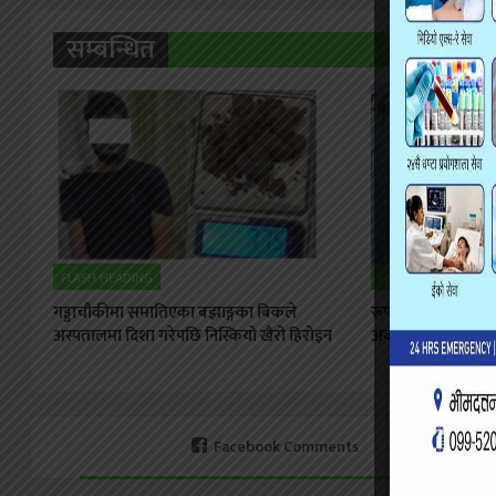
सम्बन्धित
FLASH HEADING
FLASH HEADING
गड्डाचौकीमा समातिएका बझाङ्गका बिकले
रूपान्तरणको दिशामा स
अस्पतालमा दिशा गरेपछि निस्कियो खैरो हिरोइन
अवसर, चुनौती र साझा
Facebook Comments