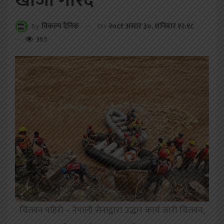
खोजी गरिंदै
On
२०८१ असार ३०, शनिबार १२:१८
By
विकल्प दैनिक
365
चितवन पहिरो – नेपाली सेनाद्वारा उद्धार कार्य जारी चितवन,