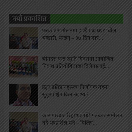
नयाँ प्रकाशित
पत्रकार सम्मेलनमा झण्डै एक घण्टा बोले
भण्डारी, भन्छन् – ३७ दिन मात्रै…
भीमदत्त पन्त स्मृति दिवसमा आयोजित
निबन्ध प्रतियोगिताका बिजेतालाई…
प्रज्ञा प्रतिष्ठानहरूका निर्णायक तहमा
सुदूरपश्चिम किन अदृश्य ?
कारागारबाट रिहा भएपछि पत्रकार सम्मेलन
गर्दै भण्डारीले भने – दिलिप…