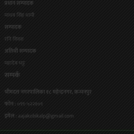
प्रधान सम्पादक
माधब सिंह धामी
सम्पादक
रनि विवश
अतिथी सम्पादक
महादेब भट्ट
सम्पर्क
भीमदत्त नगरपालिका १८ महेन्द्रनगर, कन्चनपुर
फोन :
०९९-५२२१०९
इमेल :
aajakobikalp@gmail.com