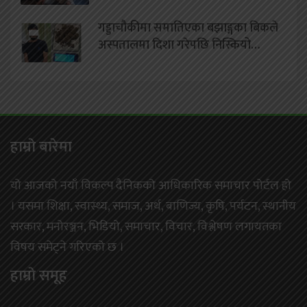
गड्डाचौकीमा समातिएका बझाङ्गका बिकले
अस्पतालमा दिशा गरेपछि निस्कियो…
हाम्राे बारेमा
यो आजको नयाँ विकल्प दैनिकको आधिकारिक समाचार पोर्टल हो
। यसमा शिक्षा, स्वास्थ्य, समाज, अर्थ, बाणिज्य, कृषि, पर्यटन, स्थानीय
सरकार, मनोरञ्जन, भिडियो, समाचार, विचार, विश्लेषण लगायतका
विषय समेट्ने गरिएको छ ।
हाम्राे समूह