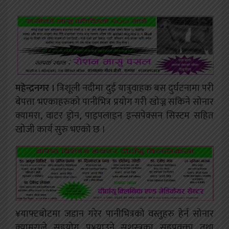
महेन्द्रनगर ।
त्रिशूली नदीमा दुई यात्रुवाहक बस दुर्घटनामा परी
बेपत्ता भएकाहरुको पानीभित्र प्रयोग गरी खोज्न सकिने सोनार
क्यामरा, वाटर ड्रोन, पाइपलाइन इन्सपेक्सन सिस्टम सहित
खोजी कार्य सुरु भएको छ ।
¥याफ्टबोटमा जडान गरेर पानीभित्रको वस्तुहरु हेर्न सोनार
क्यामराले सहयोग पु¥याउने सशस्त्रका सहप्रवक्ता तथा