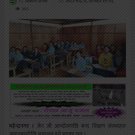
On
२०८२ भाद्र २८, शनिबार १९:५६
By
विकल्प दैनिक
363
महेन्द्रनगर ।
जेन जी आन्दोलपछि बन्द शिक्षण संस्थाहरु
आइतबारदेखि सञ्चालन हुने भएका छन् ।