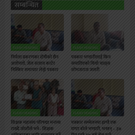
सम्बन्धित
FLASH HEADING
FLASH HEADING
निर्मला प्रकरणका दोषीको छैन
पत्रकार भण्डारीलाई किन
अत्तोपत्तो, जेल सजाय काटेर
समातिएको थियो चाल्र्स
निस्किए समाचार लेख्ने पत्रकार
शोभजराज जसरी
FLASH HEADING
FLASH HEADING
शिक्षक महासंघ परिषद्मा मन्तव्य
पत्रकार सम्मेलनमा झण्डै एक
राख्दै जोशीले भने– शिक्षक
घण्टा बोले भण्डारी, भन्छन् – ३७