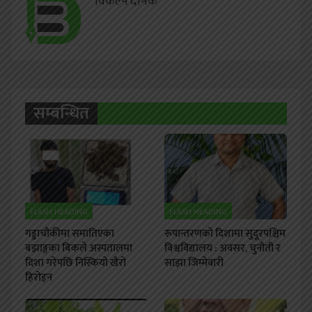
विकल्प दैनिक
सम्बन्धित
FLASH HEADING
FLASH HEADING
गड्डाचौकीमा समातिएका
रूपान्तरणको दिशामा सुदूरपश्चिम
बझाङ्गका बिकले अस्पतालमा
विश्वविद्यालय : अवसर, चुनौती र
दिशा गरेपछि निस्कियो खैरो
साझा जिम्मेवारी
हिरोइन