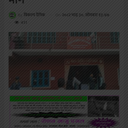
माग
On
२०८२ भाद्र ३०, सोमबार १३:४७
By
विकल्प दैनिक
451