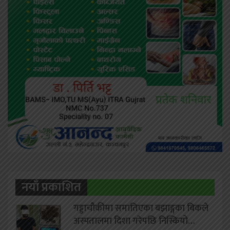
नयाँ प्रकाशित
गड्डाचौकीमा समातिएका बझाङ्गका बिकले
अस्पतालमा दिशा गरेपछि निस्कियो…