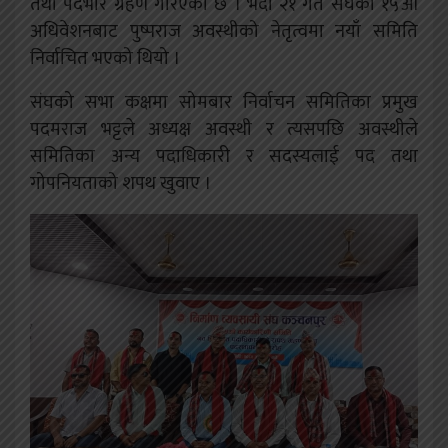
तथा पदभार ग्रहण गरिएको छ ।
भदौ २१ गते संघको १५औँ
अधिवेशनबाट पुष्पराज अवस्थीको नेतृत्वमा नयाँ समिति
निर्वाचित भएको थियो ।
संघको सभा कक्षमा सोमबार निर्वाचन समितिका प्रमुख
पदमराज भट्टले अध्यक्ष अवस्थी र त्यसपछि अवस्थीले
समितिका अन्य पदाधिकारी र सदस्यलाई पद तथा
गोपनियताको शपथ खुवाए ।