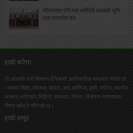
भीमदत्तमा पनि यस वर्षदेखि वडाबाटै भूमि
तथा मालपोत कर
हाम्राे बारेमा
यो आजको नयाँ विकल्प दैनिकको आधिकारिक समाचार पोर्टल हो
। यसमा शिक्षा, स्वास्थ्य, समाज, अर्थ, बाणिज्य, कृषि, पर्यटन, स्थानीय
सरकार, मनोरञ्जन, भिडियो, समाचार, विचार, विश्लेषण लगायतका
विषय समेट्ने गरिएको छ ।
हाम्राे समूह