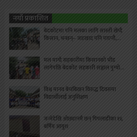
नयाँ प्रकाशित
बेदकोटमा पनि मलका लागि सास्ती खेप्दै
किसान, भन्छन्– जडखाद पनि पाएनौ,…
मल माग्दै सहकारीमा किसानको भीड
लागेपछि बेदकोट सहकारी सञ्जाल पुग्यो…
विश्व मानव बेचबिखन विरुद्ध दिवसमा
विद्यार्थीलाई अनुशिक्षण
जन्मेदेखि ओछ्यानमै छन् पिपलाडीका १६
बर्षिय आयुश