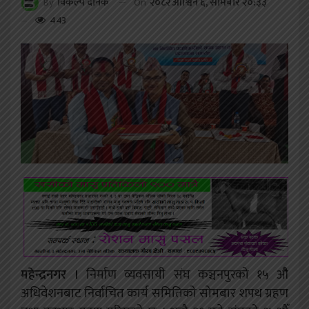
On
२०८२ आश्विन ६, सोमबार २०:३३
By
विकल्प दैनिक
443
महेन्द्रनगर ।
निर्माण व्यवसायी संघ कञ्चनपुरको १५ औै
अधिवेशनबाट निर्वाचित कार्य समितिको सोमबार शपथ ग्रहण