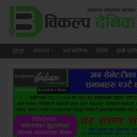
गृहपृष्ठ
समाचार
अर्थ/बाणिज्य
विशेष
हाम्राे पा