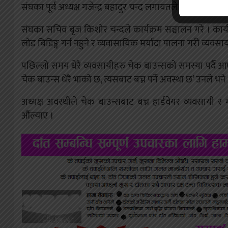
संघका पूर्व अध्यक्ष गजेन्द्र बहादुर चन्द लगायतले मन्तव्य राखे ।
संघका सचिव बृज किशोर चन्दले कार्यक्रम सञ्चालन गरे । कार्य
लोड बिडिङ्ग गर्न नहुने र व्यवासायिक मर्यादा पालना गरी व्यवसा
पछिल्लो समय धेरै व्यवसायीहरु चेक बाउन्सको समस्या पर्दै आ
चेक बाउन्स धेरै भाको छ, त्यसबाट बच्न पर्ने अवस्था छ’ उनले भने 
अध्यक्ष अवस्थीले चेक बाउन्सबाट बच्न हार्डवेयर व्यवसायी
औंल्याए ।