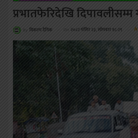
प्रभातफेरिदेखि दिपावलीसम्म
On
२०८२ मंसिर २३, सोमबार १८:२९
By
विकल्प दैनिक