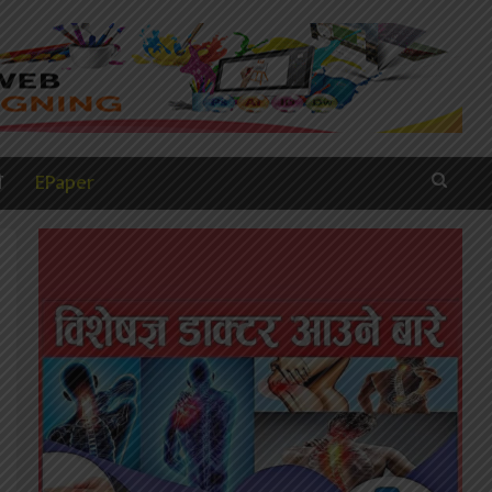
ी
EPaper