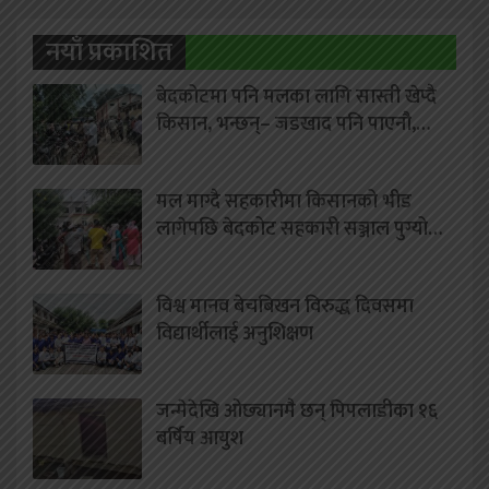
नयाँ प्रकाशित
बेदकोटमा पनि मलका लागि सास्ती खेप्दै
किसान, भन्छन्– जडखाद पनि पाएनौ,…
मल माग्दै सहकारीमा किसानको भीड
लागेपछि बेदकोट सहकारी सञ्जाल पुग्यो…
विश्व मानव बेचबिखन विरुद्ध दिवसमा
विद्यार्थीलाई अनुशिक्षण
जन्मेदेखि ओछ्यानमै छन् पिपलाडीका १६
बर्षिय आयुश