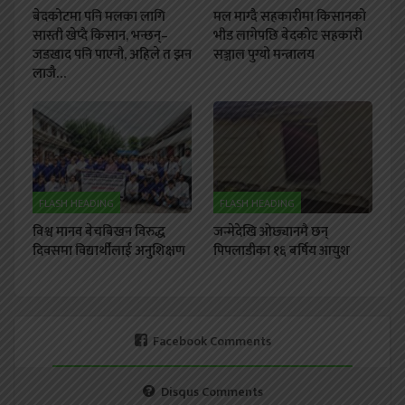
बेदकोटमा पनि मलका लागि
मल माग्दै सहकारीमा किसानको
सास्ती खेप्दै किसान, भन्छन्–
भीड लागेपछि बेदकोट सहकारी
जडखाद पनि पाएनौ, अहिले त झन
सञ्जाल पुग्यो मन्त्रालय
लाजै…
FLASH HEADING
FLASH HEADING
विश्व मानव बेचबिखन विरुद्ध
जन्मेदेखि ओछ्यानमै छन्
दिवसमा विद्यार्थीलाई अनुशिक्षण
पिपलाडीका १६ बर्षिय आयुश
Facebook Comments
Disqus Comments