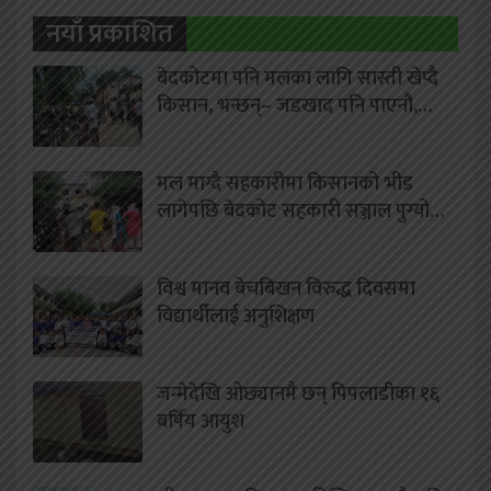
नयाँ प्रकाशित
बेदकोटमा पनि मलका लागि सास्ती खेप्दै
किसान, भन्छन्– जडखाद पनि पाएनौ,…
मल माग्दै सहकारीमा किसानको भीड
लागेपछि बेदकोट सहकारी सञ्जाल पुग्यो…
विश्व मानव बेचबिखन विरुद्ध दिवसमा
विद्यार्थीलाई अनुशिक्षण
जन्मेदेखि ओछ्यानमै छन् पिपलाडीका १६
बर्षिय आयुश