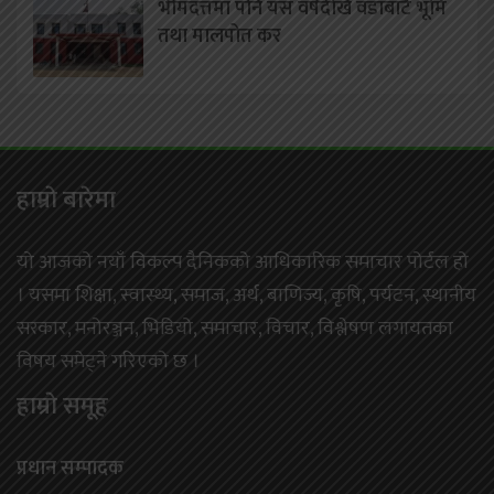
भीमदत्तमा पनि यस वर्षदेखि वडाबाटै भूमि
तथा मालपोत कर
हाम्राे बारेमा
यो आजको नयाँ विकल्प दैनिकको आधिकारिक समाचार पोर्टल हो
। यसमा शिक्षा, स्वास्थ्य, समाज, अर्थ, बाणिज्य, कृषि, पर्यटन, स्थानीय
सरकार, मनोरञ्जन, भिडियो, समाचार, विचार, विश्लेषण लगायतका
विषय समेट्ने गरिएको छ ।
हाम्राे समूह
प्रधान सम्पादक