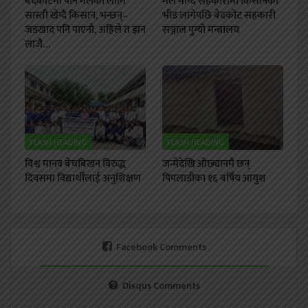
बेदकोटमा पनि मलका लागि
मल माग्दै सहकारीमा किसानको
सास्ती खेप्दै किसान, भन्छन्–
भीड लागेपछि बेदकोट सहकारी
जडखाद पनि पाएनौ, अहिले त झन
सञ्जाल पुग्यो मन्त्रालय
लाजै…
FLASH HEADING
FLASH HEADING
विश्व मानव बेचबिखन विरुद्ध
जन्मेदेखि ओछ्यानमै छन्
दिवसमा विद्यार्थीलाई अनुशिक्षण
पिपलाडीका १६ बर्षिय आयुश
Facebook Comments
Disqus Comments