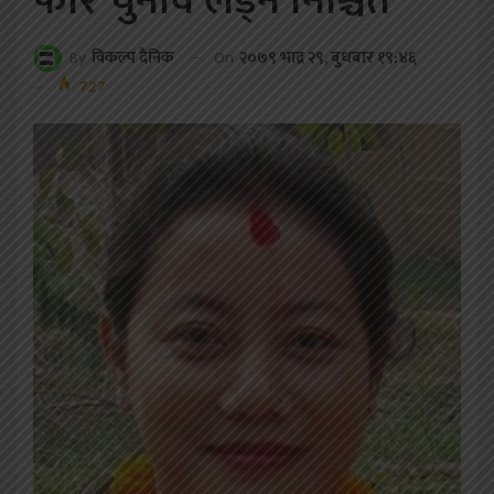
फेरि चुनाव लड्ने निश्चित
On
२०७९ भाद्र २९, बुधबार १९:४६
By
विकल्प दैनिक
727