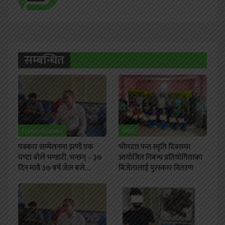
सम्बन्धित
FLASH HEADING
समाज
पत्रकार सम्मेलनमा झण्डै एक
भीमदत्त पन्त स्मृति दिवसमा
घण्टा बोले भण्डारी, भन्छन् – ३७
आयोजित निबन्ध प्रतियोगिताका
दिन मात्रै ३७ बर्ष जेल बसे…
बिजेतालाई पुरस्कार वितरण