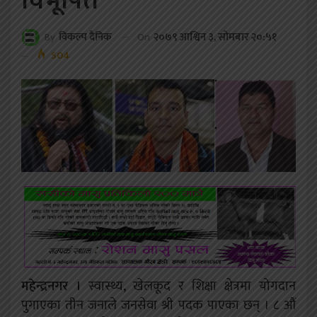
विभूषित
On
२०७९ आश्विन ३, सोमबार २०:५१
By
विकल्प दैनिक
504
महेन्द्रनगर ।
स्वास्थ्य, खेलकूद र शिक्षा क्षेत्रमा योगदान
पुगाएका तीन जनाले जनसेवा श्री पदक पाएका छन् । ८ औं