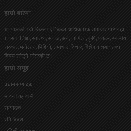
हाम्राे बारेमा
यो आजको नयाँ विकल्प दैनिकको आधिकारिक समाचार पोर्टल हो
। यसमा शिक्षा, स्वास्थ्य, समाज, अर्थ, बाणिज्य, कृषि, पर्यटन, स्थानीय
सरकार, मनोरञ्जन, भिडियो, समाचार, विचार, विश्लेषण लगायतका
विषय समेट्ने गरिएको छ ।
हाम्राे समूह
प्रधान सम्पादक
माधब सिंह धामी
सम्पादक
रनि विवश