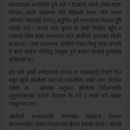
मतदाताको मनस्थिति हुने गर्छ र देउबाले सहजै हरेक पटक
जित्छन्, त्यस्तै अछाममा पनि पछिल्लो समय ‘भीम रावल
जत्तिको’ नेतालाई हराउनु अनुुचित हुने धारणाहरु विस्तार हुँदै
गएको छन् । यसले पनि चुुनाव हो केही निश्चित नहुँने र
रावलले जित्न सक्ने सम्भावना रहने ओलीको आकलन रहेको
बताइन्छ । त्यस अवस्थामा ओलीले रावल जित्नु भन्दा अगाडी
नै बाटो क्लोज गरिदिनु उपयुुक्त हुने कठोर निष्कर्ष हुुनसक्ने
बुझिएको छ ।
हारे पनि अर्को उम्मेदवारले हारोस् तर रावललाई टिकटै दिन
मञ्जुर नहुुने ओलीको अडानले एमालेभित्र अर्को तरंग सिर्जना
गरेको छ । स्रोतका अनुसार ओलीको निर्देशनपछि
सुदूरपश्चिमका एमाले नेताहरु के गर्ने र कसो गर्ने भन्नेमा
रनभुुल्लमा छन् ।
ओलीको हप्काइपछि मंगलबार लेखराज निवास
काठमाण्डौंमा निकट नेताहरुको बैठक बसेको थियो । स्रोतले