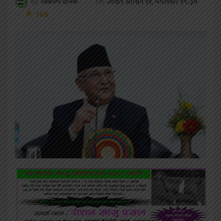
On
२०७९ आश्विन ११, मंगलवार १९:३०
By
विकल्प दैनिक
568