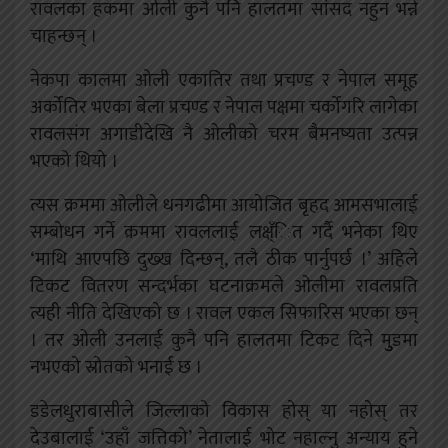
रावलका हकमा ओली कुनै पनि हालतमा सांसद नहुन भन्ने
चाहन्छन् ।
नेकपा कालमा ओली एकातिर तथा प्रचण्ड र नेपाल समूह
अर्कोतिर भएका बेला प्रचण्ड र नेपाल पक्षमा चर्कोगरि लागेका
रावलसंग अगाडीदेखि नै ओलीको चरम बैमनष्यता उत्पन्न
भएको थियो ।
त्यस क्रममा ओलीले धनगढीमा आयोजित बृहद आमसभालाई
सम्बोधन गर्ने क्रममा रावललाई लक्ष्ँित गर्दै भनेका थिए
‘माथि आएपछि दुख्ख दिन्छन्, तलै ठीक पार्नुपर्छ ।’ अहिले
टिकट वितरण सन्दर्भका घटनाक्रमले ओलीमा रावलप्रति
त्यही नीति देखिएको छ । रावल एकल सिफारिस भएका छन्
। तर ओली उनलाई कुनै पनि हालतमा टिकट दिने मुुडमा
नभएको स्रोतको भनाई छ ।
डडेलधुराबासीले जिल्लाको विकास होस् या नहोस् तर
देउबालाई ‘उहाँ जत्तिको’ नेतालाई भोट नहाल्नु अन्याय हुने