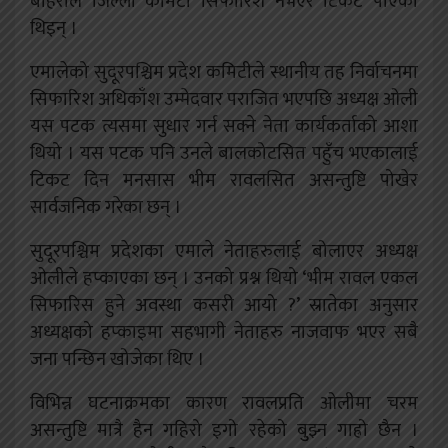
बोहराले जिल्ला कमिटी सिफारिश नभएर टिकट पाएकी
थिइन् ।
एमालेको सुदूरपश्चिम प्रदेश कमिटीले स्थानीय तह निर्वाचनमा
सिफारिश अधिकाँश उम्मेदवार पराजित भएपछि अध्यक्ष ओली
यस पटक त्यसमा सुधार गर्न सक्ने नेता कार्यकर्ताको आशा
थियो । यस पटक पनि उनले बालकोटसित पहुँच भएकालाई
टिकट दिन मनसास भीम रावलसित असन्तुष्टि पोखेर
सार्वजनिक गरेका छन् ।
सुदूरपश्चिम प्रदेशका एमाले नेताहरुलाई बोलाएर अध्यक्ष
ओलीले हप्काएका छन् ।
उनको प्रश्न थियो ‘भीम रावल एकल
सिफारिस हुने अवस्था कसरी आयो ?’ स्रातेका अनुसार
अध्यक्षको हप्काइमा सहभागी नेताहरु नाजवाफ भएर सबै
जना पन्छिन खोजेका थिए ।
विभिन्न घटनाक्रमका कारण रावलप्रति ओलीमा चरम
असन्तुष्टि मात्रै हैन गहिरो इगो रहेको बुुझ्न गाह्रो छैन ।