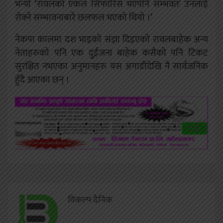
भन्यो ‘रावलको एकल सिफारिस भएपनि सम्भवतः उनलाई
रोक्ने सम्भावनाबारे छलफल भएको थियो ।’
नेकपा कालमा दश भाइको संज्ञा दिइएको रावलबाहेक अन्य
नेताहरुको पनि एक दुुईजना बाहेक कसैको पनि टिकट
सुरक्षित नभएका अनुमानहरु यस अगाडीदेखि नै सार्वजनिक
हुँदै आएका छन् ।
विकल्प दैनिक