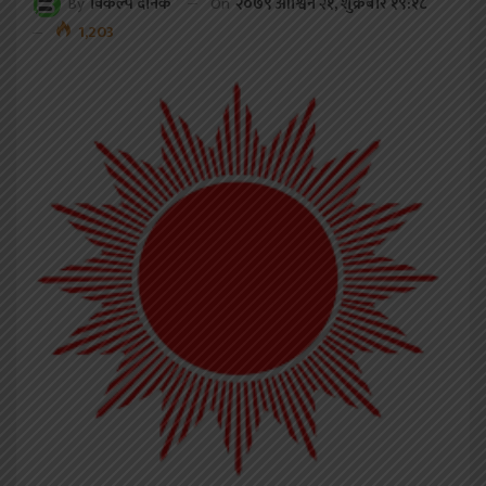
On
२०७९ आश्विन २१, शुक्रबार १९:१८
By
विकल्प दैनिक
1,203