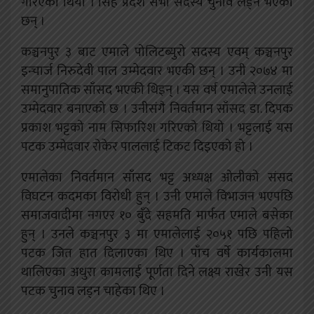
गरिएको थियो । सिह प्रदेश सभा सदस्य चुनाव लड्ने भएका
छन् ।
कञ्चनपुर ३ बाट एमाले पोलिटब्युरो सदस्य एवम् कञ्चनपुर
इन्चार्ज निरुदेवी पाल उम्मेदवार भएकी छन् । उनी २०७४ मा
समानुपातिक साँसद भएकी थिइन् । यस वर्ष एमालेले उनलाई
उम्मेदवार बनाएको छ । उनीसंगै निवर्तमान साँसद डा. दिपक
प्रकाश भट्टको नाम सिफारिश गरिएको थियो । भट्टलाई यस
पटक उम्मेदवार रोकेर पाललाई टिकट दिइएको हो ।
एमालेका निवर्तमान साँसद भट्ट अध्यक्ष ओलीको संसद
विघटन कदमका विरोधी हुन् । उनी एमाले विभाजन भएपछि
समाजवादीमा नगएर १० बुँदे सहमति मार्फत एमाले बसेका
हुन् । उनले कञ्चनपुर ३ मा एमालेलाई २०५१ पछि पहिलो
पटक जित हात दिलाएका थिए । पाँच वर्षे कार्यकालमा
थालिएका अधुरा कामलाई पूर्णता दिने लक्ष्य राखेर उनी यस
पटक चुनाव लड्न चाहेका थिए ।