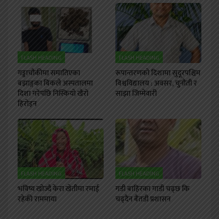
FLASH HEADING
FLASH HEADING
गड्डाचौकीमा समातिएका
रूपान्तरणको दिशामा सुदूरपश्चिम
बझाङ्गका बिकले अस्पतालमा
विश्वविद्यालय : अवसर, चुनौती र
दिशा गरेपछि निस्कियो खैरो
साझा जिम्मेवारी
हिरोइन
FLASH HEADING
FLASH HEADING
भविष्य खोज्दै केरा खेतीमा रमाई
गडी बाहिरका गाडी चढ्छ कि
रहेकी राममाया
चढ्दैन बैतडी प्रशासन