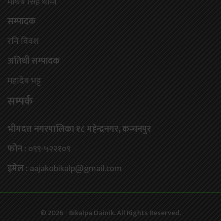
माधब सिंह धामी
सम्पादक
रनि विवश
अतिथी सम्पादक
महादेब भट्ट
सम्पर्क
भीमदत्त नगरपालिका १८ महेन्द्रनगर, कन्चनपुर
फोन :
०९९-५२२१०९
इमेल :
aajakobikalp@gmail.com
© 2026 - Bikalpa Dainik. All Rights Reserved.