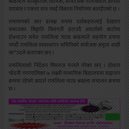
श्रंखलाले साँस्कृतिक, धार्मिक, सामाजिक गतिविधीले आपसी
सदभाव र एकता मात्र नभई विकास निर्माणमा बताईएको छ् ।
रामायणको सार प्रत्यक्ष रुपमा दर्शकहरुलाई देखाएर
समाजका विकृति विसंगती हटाउदै आदर्शको बाटोमा
डो¥याउन समेत रामलिला नाट्य श्रंखलाले सहयोग प्रचण्ड
चण्डी रामलिला व्यवस्थापन समितिको संयोजक अमृता शाही
सा“उदले बताएका छन् ।
रामलिलाको निर्देशन भिमराज पन्तले गरेका छन् । दोधारा
चाँदनी नगरपालिका ७ लक्ष्मी माध्यमिक बिद्यालयमा सञ्चालन
क्रममा रहेको आदर्श रामलिला नाट्य श्रंखला संचालन क्रममा
छ ।