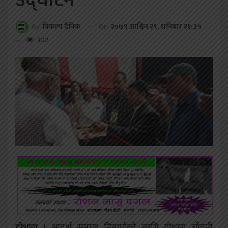
उद्घाटन
On
२०७९ आश्विन २९, शनिबार ११:३५
By
विकल्प दैनिक
302
दोधारा ।
आदर्श समाज निमार्णको लागि दोधारा चाँदनी