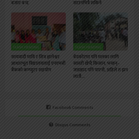
बजार बन्द
साउनभित्रै सकिने
FLASH HEADING
FLASH HEADING
सत्यवादी मावि र शिव ज्ञानेश्वर
बेदकोटमा पनि मलका लागि
आधारभूत विद्यालयलाई एनएमबी
सास्ती खेप्दै किसान, भन्छन्–
बैंकको कम्प्युटर सहयोग
जडखाद पनि पाएनौ, अहिले त झन
लाजै…
Facebook Comments
Disqus Comments