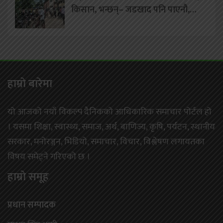
किसान, भन्छन्– जडखाद पनि पाएनौ,…
हाम्राे बारेमा
यो आजको नयाँ विकल्प दैनिकको आधिकारिक समाचार पोर्टल हो
। यसमा शिक्षा, स्वास्थ्य, समाज, अर्थ, बाणिज्य, कृषि, पर्यटन, स्थानीय
सरकार, मनोरञ्जन, भिडियो, समाचार, विचार, विश्लेषण लगायतका
विषय समेट्ने गरिएको छ ।
हाम्राे समूह
प्रधान सम्पादक