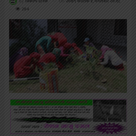
On
२०७९ कार्तिक १, मंगलवार २०:१८
By
विकल्प दैनिक
284