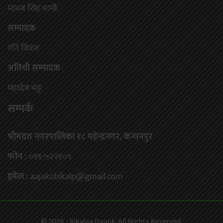
माधब सिंह धामी
सम्पादक
रनि विवश
अतिथी सम्पादक
महादेब भट्ट
सम्पर्क
भीमदत्त नगरपालिका १८ महेन्द्रनगर, कन्चनपुर
फोन :
०९९-५२२१०९
इमेल :
aajakobikalp@gmail.com
© 2026 - Bikalpa Dainik. All Rights Reserved.