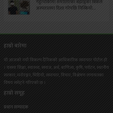
गड्डाचौकीमा समातिएका बझाङ्गका बिकले
अस्पतालमा दिशा गरेपछि निस्कियो…
हाम्राे बारेमा
यो आजको नयाँ विकल्प दैनिकको आधिकारिक समाचार पोर्टल हो
। यसमा शिक्षा, स्वास्थ्य, समाज, अर्थ, बाणिज्य, कृषि, पर्यटन, स्थानीय
सरकार, मनोरञ्जन, भिडियो, समाचार, विचार, विश्लेषण लगायतका
विषय समेट्ने गरिएको छ ।
हाम्राे समूह
प्रधान सम्पादक