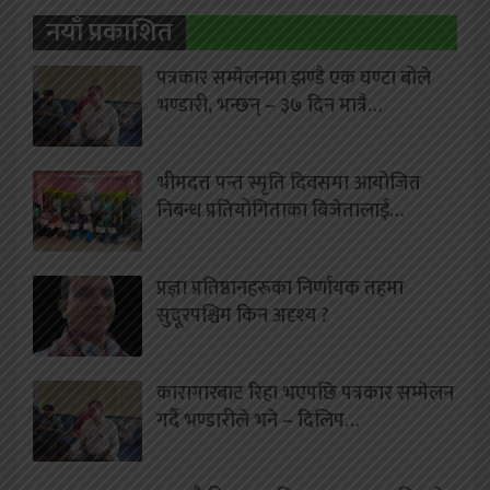
नयाँ प्रकाशित
पत्रकार सम्मेलनमा झण्डै एक घण्टा बोले
भण्डारी, भन्छन् – ३७ दिन मात्रै…
भीमदत्त पन्त स्मृति दिवसमा आयोजित
निबन्ध प्रतियोगिताका बिजेतालाई…
प्रज्ञा प्रतिष्ठानहरूका निर्णायक तहमा
सुदूरपश्चिम किन अदृश्य ?
कारागारबाट रिहा भएपछि पत्रकार सम्मेलन
गर्दै भण्डारीले भने – दिलिप…