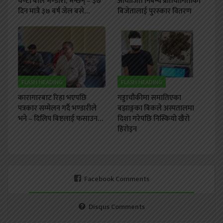
घण्टा बोले भण्डारी, भन्छन् – ३७
आयोजित निबन्ध प्रतियोगिताका
दिन मात्रै ३७ बर्ष जेल बसे…
बिजेतालाई पुरस्कार वितरण
FLASH HEADING
FLASH HEADING
कारागारबाट रिहा भएपछि
गड्डाचौकीमा समातिएका
पत्रकार सम्मेलन गर्दै भण्डारीले
बझाङ्गका बिकले अस्पतालमा
भने – दिलिप बिष्टलाई फसाउन…
दिशा गरेपछि निस्कियो खैरो
हिरोइन
Facebook Comments
Disqus Comments