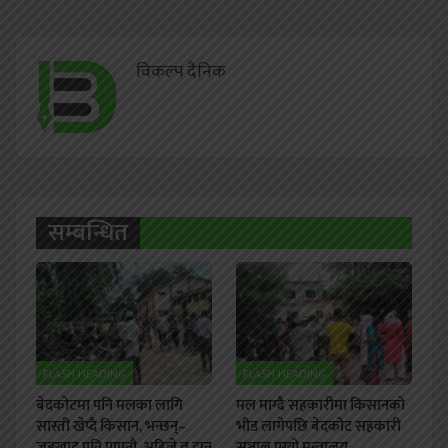
विकल्प दैनिक
सम्बन्धित
FLASH HEADING
FLASH HEADING
बेदकोटमा पनि मलका लागि
मल माग्दै सहकारीमा किसानको
सास्ती खेप्दै किसान, भन्छन्–
भीड लागेपछि बेदकोट सहकारी
जडखाद पनि पाएनौ, अहिले त झन
सञ्जाल पुग्यो मन्त्रालय