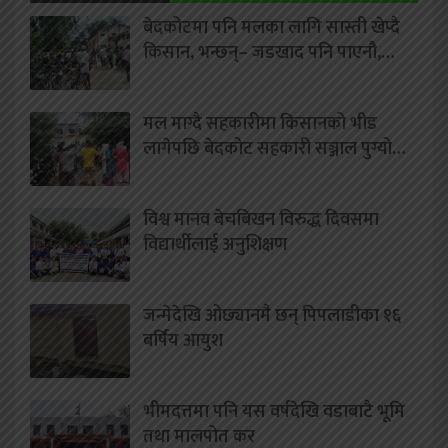
बेदकोटमा पनि मलका लागि सास्ती खेप्दै
किसान, भन्छन्– जडखाद पनि पाएनौ,…
मल माग्दै सहकारीमा किसानको भीड
लागेपछि बेदकोट सहकारी सञ्जाल पुग्यो…
विश्व मानव बेचबिखन विरुद्ध दिवसमा
विद्यार्थीलाई अनुशिक्षण
जन्मेदेखि ओछ्यानमै छन् पिपलाडीका १६
बर्षिय आयुश
भीमदत्तमा पनि यस वर्षदेखि वडाबाटै भूमि
तथा मालपोत कर