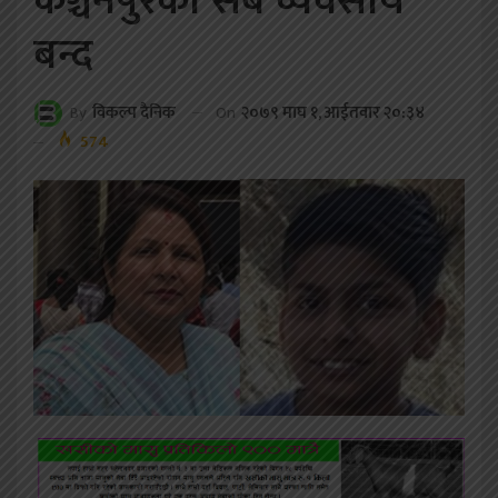
कञ्चनपुरका सबै व्यवसाय
बन्द
On
२०७९ माघ १, आईतवार २०:३४
By
विकल्प दैनिक
574