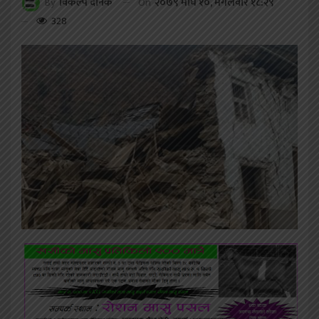
On
२०७९ माघ १०, मंगलवार १८:२९
By
विकल्प दैनिक
328