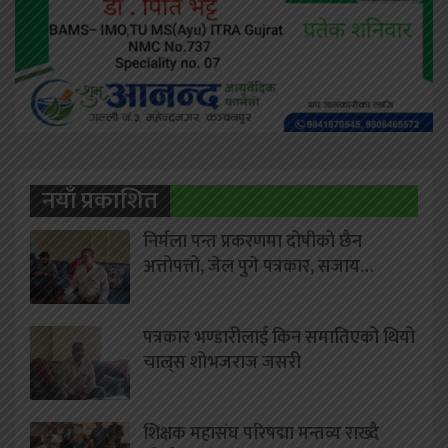
नयाँ प्रकाशित
निर्मला पन्त प्रकरणमा दोषीको छैन
अत्तोपत्तो, जेल पुगे पत्रकार, सजाय…
पत्रकार भण्डारीलाई किन समातिएको थियो
चाल्र्स शोभजराज जसरी
शिक्षक महासंघ परिषद्मा मन्तव्य राख्दै