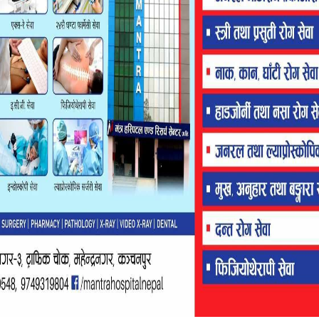
FLASH HEADING
मा मन्तव्य राख्दै जोशीले
पत्रकार सम्मेलनमा झण्डै एक घण्टा बोले भण्डारी,
का लागि आत्मदाह गर्ने…
भन्छन् – ३७ दिन मात्रै ३७ बर्ष जेल बसे…