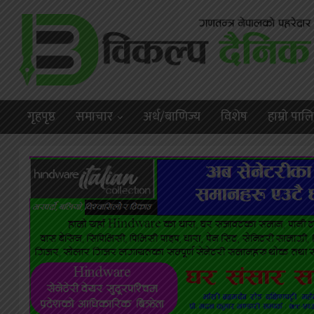
गृहपृष्ठ
समाचार
अर्थ/बाणिज्य
विशेष
हाम्राे पा