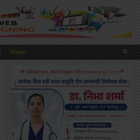
ी
EPaper