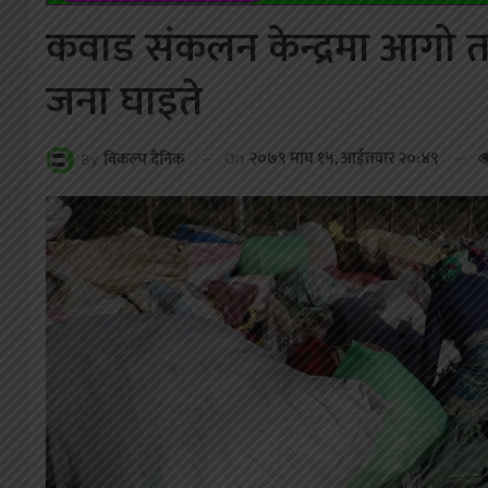
कवाड संकलन केन्द्रमा आगो त
जना घाइते
On
२०७९ माघ १५, आईतवार २०:४९
By
विकल्प दैनिक