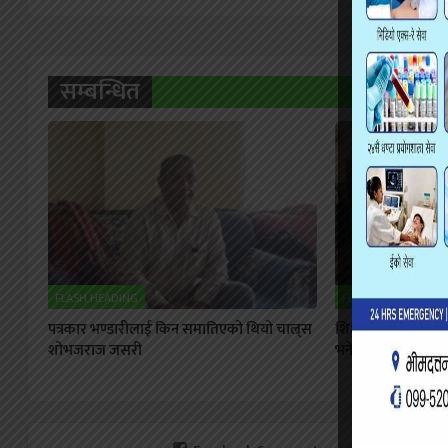
सम्बन्धित
FLASH HEADING
FLASH HEADING
पत्रकार भण्डारीलाई किन समातिएको थियो चाल्र्स
शिक्षक महासंघ परिषद्
शोभजराज जसरी
भने– शिक्षक अधिकार