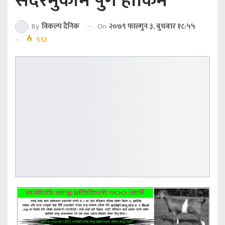
सदरमुकाम पुगे हाकिम
On
२०७९ फाल्गुन ३, बुधबार १८:५५
By
विकल्प दैनिक
512