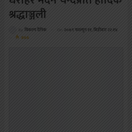
धरोहर मदन चन्दप्रति हार्दिक
श्रद्धाञ्जली
On
२०७९ फाल्गुन ११, बिहीबार २२:१४
By
विकल्प दैनिक
866