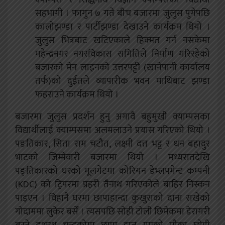
सहभागी । फागुन ७ गते बीच बजारमा जुलुस पुगेपछि
कालोझण्डा र पार्टीझण्डा देखाउने कार्यक्रम थियो ।
जुलुस भित्रबाट खटिएकाले हिक्मत गर्न नसकेमा
महेन्द्रनगर नगरविकास समितिले निर्माण गरिरहेको
बजारको मेन लाइनको उत्तरपट्टी (खानेपानी कार्यालय
तर्फ)को दुईतले व्यापारीक भवन माथिबाट झण्डा
फहराउने कार्यक्रम थियो ।
बजारमा जुलुस प्रदर्शन हुनु अगावै बहुमुखी क्याम्पसका
विद्यार्थीलाई क्याम्पसमा अलमलाउने प्रयास गरिएको थियो ।
पङतिकार, सिता राम चटौत, लक्ष्मी दत्त भट्ट र धन बहादुर
भाटको जिम्मेवारी बजारमा थियो । मध्यरातदेखि
पङ्तिकारको घरको मूलगेटमा कोरियन डेभ्लपमेन्ट कम्पनी
(KDC) को ट्रिपरमा प्रहरी तैनाथ गरिएकोले बाहिर निस्कन
पाइएन । विहानै घरमा छापाहान्दा कुखुराको दाना राखेको
गोदाममा लुकेर बसेँ । त्यसपछि सोही टोली छिमेकमा डेरागरी