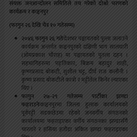
संयक्त जनआन्दोलन समितिले तय गरेको दोश्रो चरणको
कार्यक्रम र कञ्चनपुर
(फागुन २६ देखि चैत्र १० गतेसम्म)
२०४६ फागुन २६ गतेः
देशभर पञ्चायतको पुत्ला जलाउने
कार्यक्रम अन्तर्गत कञ्चनपुरको दक्षिणी भाग सालघारी
(ओमप्रकाश चौराह) मा पञ्चायतको पुतला दहन ।
सहभागिहरुमा पङ्तिकार, बिक्रम बहादुर शाही,
कृष्णप्रसाद बोकटी, शुशील भट्ट, दीर्घ राज कलौनी ।
कृष्ण प्रसाद बोकटीले कात्रो र मट्टीतेल किनेर ल्याएका
थिए ।
फागुन २७-२९ गतेसम्म पार्टीका झण्डा
फहराउनेः
कञ्चनपुरमा जिल्ला हुलाक कार्यालयको
पूर्वपट्टी सडकछेउमा रहेको जनवर्गीय संगठनको
कार्यालयमा फहराइएका वर्गीय संगठनका झण्डासँगै
चारतारे र हसिया हतौडा अंकित झण्डा फहराइएका