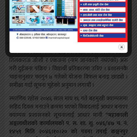
बाटो छेक्नेगरी राखिएका थिए । जुलुस अगाडि बढ्न खोज्दा
झडप भयो । अञ्चालधीश स्वयं उपस्थित थिए ।
विज्ञान क्याम्पसबाट आएको जुलुस मूल सडक छोडी हाम्रैमा
मिसियो । दुईटा जुलुस एउटै स्थानमा मिसिएपछि नाराबाजी
भयो । “काना के खोज्छस आँखा” भनेझैँ प्रहरीले लठ्ठी चार्ज
गरी तितर वितर गर्‍यो । झडपमा विज्ञान क्याम्पसकाविद्यार्थी
तिलकराज जोशी र एकजना (नाम जानकारी नभएको) अरु
गरी दुईजना पक्रिए । विद्यार्थी प्रतिकारमा उत्रिए । प्रशासनकै
चाहनानुसार फागुन ७ गतेको योजना विफल बनाइ छाड्यो ।
समीक्षा गर्दा सूचना चुहेको अनुमान लगायौं ।
स्मरणिय रहोस २०४६ साल माघ १६ गते बहमुखी क्याम्पसमा
सहिद दिवस मनाउने क्रममा भएको विवादलाई आधार बनाएर
क्याम्पस प्रशासनको सूचनालाई आधार मानी
“
महाकाली
अञ्चलाधीशको कार्यालयको प. स. शा. शु. ०४६
/
४७ च. नं.
१४५९ मिति २०४६।१०।२० को पत्रमा तपाई कञ्चनपुर