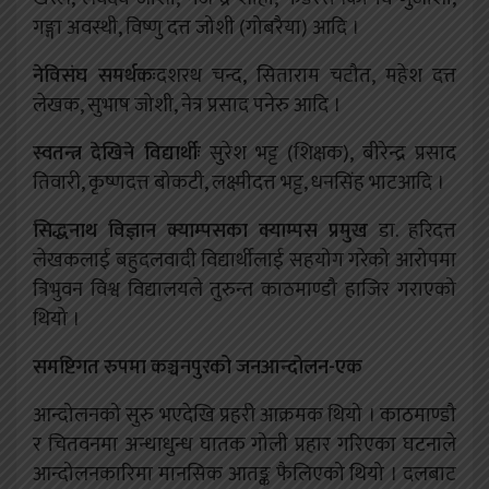
गङ्गा अवस्थी, विष्णु दत्त जोशी (गोबरैया) आदि ।
नेविसंघ समर्थकः
दशरथ चन्द, सिताराम चटौत, महेश दत्त
लेखक, सुभाष जोशी, नेत्र प्रसाद पनेरु आदि ।
स्वतन्त्र देखिने विद्यार्थीः
सुरेश भट्ट (शिक्षक), बीरेन्द्र प्रसाद
तिवारी, कृष्णदत्त बोकटी, लक्ष्मीदत्त भट्ट, धनसिंह भाटआदि ।
सिद्धनाथ विज्ञान क्याम्पसका क्याम्पस प्रमुख
डा. हरिदत्त
लेखकलाई बहुदलवादी विद्यार्थीलाई सहयोग गरेको आरोपमा
त्रिभुवन विश्व विद्यालयले तुरुन्त काठमाण्डौ हाजिर गराएको
थियो ।
समष्टिगत रुपमा कञ्चनपुरको जनआन्दोलन-एक
आन्दोलनको सुरु भएदेखि प्रहरी आक्रमक थियो । काठमाण्डौ
र चितवनमा अन्धाधुन्ध घातक गोली प्रहार गरिएका घटनाले
आन्दोलनकारिमा मानसिक आतङ्क फैलिएको थियो । दलबाट