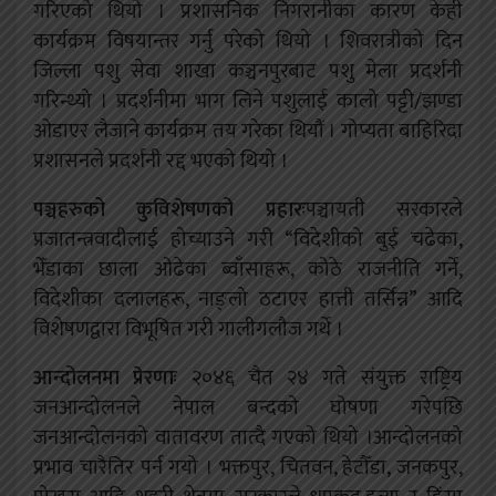
गरिएको थियो । प्रशासनिक निगरानीका कारण केही
कार्यक्रम विषयान्तर गर्नु परेको थियो । शिवरात्रीको दिन
जिल्ला पशु सेवा शाखा कञ्चनपुरबाट पशु मेला प्रदर्शनी
गरिन्थ्यो । प्रदर्शनीमा भाग लिने पशुलाई कालो पट्टी/झण्डा
ओडाएर लैजाने कार्यक्रम तय गरेका थियौं । गोप्यता बाहिरिदा
प्रशासनले प्रदर्शनी रद्द भएको थियो ।
पञ्चहरुको कुविशेषणको प्रहारः
पञ्चायती सरकारले
प्रजातन्त्रवादीलाई होच्याउने गरी “विदेशीको बुई चढेका,
भेँडाका छाला ओढेका ब्वाँसाहरू, कोठे राजनीति गर्ने,
विदेशीका दलालहरू, नाङ्लो ठटाएर हात्ती तर्सिन्न” आदि
विशेषणद्वारा विभूषित गरी गालीगलौज गर्थे ।
आन्दोलनमा प्रेरणाः
२०४६ चैत २४ गते संयुक्त राष्ट्रिय
जनआन्दोलनले नेपाल बन्दको घोषणा गरेपछि
जनआन्दोलनको वातावरण तात्दै गएको थियो ।आन्दोलनको
प्रभाव चारैतिर पर्न गयो । भक्तपुर, चितवन, हेटौँडा, जनकपुर,