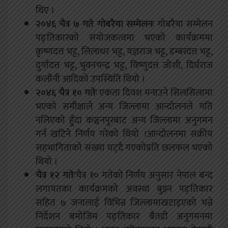
थिए ।
२०४६ चैत्र ७ गते गोबरैया सम्मेलनः
गोबरैया सम्मेलन
पङ्तिकारको संयोजकत्वमा भएको कार्यक्रममा
कृष्णदत्त भट्ट, लिलाधर भट्ट, यज्ञराज भट्ट, डम्बरदत्त भट्ट,
दुर्गादत्त भट्ट, भुवनचन्द्र भट्ट, विष्णुदत्त जोशी, दिर्घराज
कलौनी आदिको उपस्थिति थियो ।
२०४६ चैत्र १० गतेः
एकता दिवश मनाउने सिलसिलामा
भएको समीक्षाले अन्य जिल्लामा आन्दोलनले गति
नलिएको हुँदा कञ्चनपुरबाट अन्य जिल्लामा अनुगमन
गर्न खटिने निर्णय गरेको थियो ।आन्दोलनमा सक्रीय
सहभागिताको संख्या घट्दै गएकोप्रति छलफल भएको
थियो ।
चैत्र १२ गतेः
चैत्र १० गतेको निर्णय अनुसार नेपाल बन्द
लगायतका कार्यक्रमको अवस्था बुझ्न पङ्तिकार
सहित ७ जनालाई विभिन्न जिल्लामाखटाइएको भन्ने
निर्देशन बमोजिम पङ्तिकार बैतडी अनुगमनमा