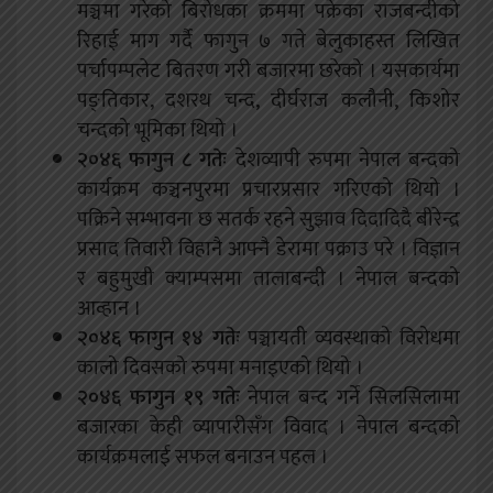
मञ्चमा गरेको बिरोधका क्रममा पक्रेका राजबन्दीको
रिहाई माग गर्दै फागुन ७ गते बेलुकाहस्त लिखित
पर्चापम्पलेट बितरण गरी बजारमा छरेको । यसकार्यमा
पङ्तिकार, दशरथ चन्द, दीर्घराज कलौनी, किशोर
चन्दको भूमिका थियो ।
२०४६ फागुन ८ गतेः
देशव्यापी रुपमा नेपाल बन्दको
कार्यक्रम कञ्चनपुरमा प्रचारप्रसार गरिएको थियो ।
पक्रिने सम्भावना छ सतर्क रहने सुझाव दिदादिदै बीरेन्द्र
प्रसाद तिवारी विहानै आफ्नै डेरामा पक्राउ परे । विज्ञान
र बहुमुखी क्याम्पसमा तालाबन्दी । नेपाल बन्दको
आव्हान ।
२०४६ फागुन १४ गतेः
पञ्चायती व्यवस्थाको विरोधमा
कालो दिवसको रुपमा मनाइएको थियो ।
२०४६ फागुन १९ गतेः
नेपाल बन्द गर्ने सिलसिलामा
बजारका केही व्यापारीसँग विवाद । नेपाल बन्दको
कार्यक्रमलाई सफल बनाउन पहल ।