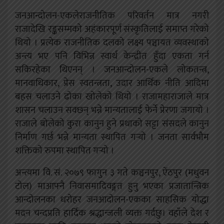
जनआन्दोलन-एकलेराजनीतिक परिवर्तन मात्र नगरी
राजादेखि रङ्कसम्मको अहंकारपूर्ण संस्कृतिलाई समाप्त गरेको
थियो । प्रत्येक राजनीतिक दलको लक्ष्य पञ्चायत व्यवस्थाको
अन्त्य भए पनि विभिन्न स्वार्थ केन्द्रीत हुँदा एकता गर्न
सकिरहेका थिएनन् । जनआन्दोलन-एकले लोकतन्त्र,
मानवाधिकार, प्रेस स्वतन्त्रता, उदार आर्थिक नीति आदिमा
बहस चलाउने ढोका खोलेको थियो । राजामहाराजाले मात्र
शासन चलाउन सक्छन् भन्ने मान्यतालाई फेर्ने प्रेरणा जगायो ।
राजाले बोलेको कुरा कानुन हुने प्रथाको सट्टा संसदले कानुन
निर्माण गर्छ भन्ने मान्यता स्थापित गर्‍यो । जनता सार्वभौम
शक्तिको रुपमा स्थापित गर्‍यो ।
अन्त्यमा वि. सं. २०७९ फागुन ३ गते कञ्चनपुर, ऐंठपुर (मधुवन
टोल) माआफ्नै निवासमादिवङ्गत हुनु भएका प्रजातान्त्रिक
आन्दोलनका धरोहर जनआदोलन-एकका साहसिक योद्धा
मदन चन्दप्रति हार्दिक श्रद्धान्जली व्यक्त गर्दछु। वहाँले देश र