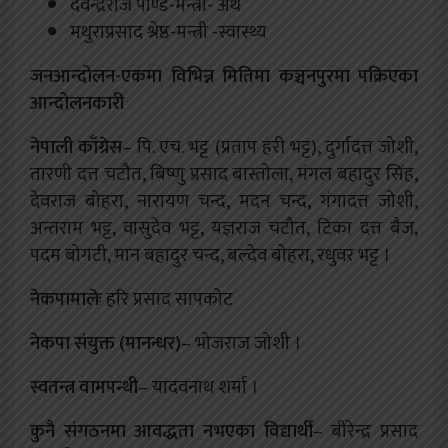
देवेन्द्रराज पाण्डे-मन्त्री- अर्थ
मथुराप्रसाद श्रेष्ठ-मन्त्री -स्वास्थ्य
जनआन्दोलन-एकमा विभिन्न मितिमा कञ्चनपुरमा पक्रिएका
आन्दोलनकारी
नेपाली काँग्रेस
– पि. एच. भट्ट (प्रताप हरी भट्ट), दुर्गादत्त जोशी,
तारणी दत्त चटौत, बिष्णु प्रसाद बास्तोला, मंगल बहादुर सिंह,
देवराज बोहरा, नारायण चन्द, मदन चन्द, गंगादत्त जोशी,
अन्तराम भट्ट, वासुदेव भट्ट, यज्ञराज चटौत, टिका दत्त बैज,
पदम बोगटी, मान बहादुर चन्द, बल्देव बोहरा, रधुवर भट्ट ।
नेकपामालेः
हरि प्रसाद सापकोट
नेकपा संयुक्त (मानन्धर)
– भोजराज जोशी ।
स्वतन्त्र वामपन्थी
– यादवनाथ शर्मा ।
कुनै संगठनमा आवद्धता नभएका विद्यार्थी
– बीरेन्द्र प्रसाद