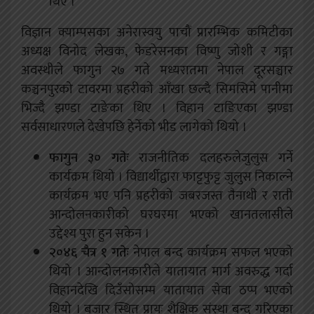
थिए ।
विज्ञान क्याम्पसका अनेरास्वयु पाचौं प्रारम्भिक कमिटीका
अध्यक्ष विनोद लेखक, फेडरेसनका विष्णु जोशी र गङ्गा
अवस्थीले फागुन २७ गते मध्यरातमा नेपाल दूरसञ्चार
कञ्चनपुरको टावरमा प्रहरीको आँखा छल्दै सिमसिमे पानीमा
भिज्दै झण्डा टाङेका थिए । विहान टाङिएका झण्डा
सर्वसाधारणले देखेपछि हेर्नेको भीड लागेको थियो ।
फागुन ३० गतेः
राजनीतिक दलहरुलेजुलुस गर्ने
कार्यक्रम थियो । विद्यार्थीद्वारा फाट्टफुट्ट जुलुस निकाल्ने
कार्यक्रम भए पनि प्रहरीको जबरजस्त तैनाथी र राती
आन्दोलनकारीको घरघरमा भएको खानतलासीले
उद्देश्य पुरा हुन सकेन ।
२०४६ चैत्र १ गतेः
नेपाल बन्द कार्यक्रम सफल भएको
थियो । आन्दोलनकारीले यातायात मार्ग अवरुद्ध गर्दा
विहानदेखि दिउँसोसम्म यातायात सेवा ठप्प भएको
थियो । बजार स्थित प्रायः शैक्षिक संस्था बन्द गरिएका