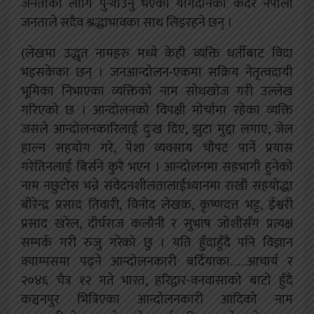
जनताका लागि पुर्‍याउनु भएको योगदानको कदर नेपाली
जनताले सदैव श्रद्धाभावका साथ लिइरहने छन् ।
(लेखमा उद्धृत नामहरु मध्ये केही व्यक्ति धर्तीबाट विदा
भइसकेका छन् । जनआन्दोलन-एकमा सक्रिय नेतृत्वदायी
भूमिका निभाएका व्यक्तिको नाम सोधखोज गरी उल्लेख
गरिएको छ । आन्दोलनको विपक्षी मोर्चामा रहेका व्यक्ति
जसले आन्दोलनकारिलाई दुःख दिए, झुटा मुद्दा लगाए, जेल
हाल्न सहयोग गरे, पेशा व्यवसाय चौपट पार्ने प्रयास
गरेतिनलाई बिर्सने कुरै भएन । आन्दोलनमा सहभागी हुनेको
नाम नछुटोस भन्ने संवेदनशीलतालाईध्यानमा राखी सहयोद्धा
बीरेन्द्र प्रसाद तिवारी, विनोद लेखक, कृष्णदत्त भट्ट, ईश्वरी
प्रसाद खरेल, दीर्घराज कलौनी र सुभाष जोशीसँग प्रत्यक्ष
सम्पर्क गरी रुजु गरेको छु । यति हुँदाहुँदै पनि विज्ञान
क्याम्पसमा पढ्ने आन्दोलनकारी बर्दियाका……आचार्य र
२०४६ चैत्र १२ गते भारत, हरिद्वार-वनवासाको बाटो हुँदै
कञ्चनपुर भित्रिएका आन्दोलनकारी आदिको नाम