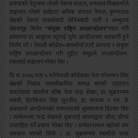
प्रचण्डको नेतृत्वमा रहेको नेकपा मशाल, रुपलाल विश्वकर्माले
सञ्चालन गरेको सर्वहारा श्रमिक संगठन नेपाल, कृष्णदास
श्रेष्ठको नेकपा मार्क्सवादी लेनिनवादी पार्टी र शम्भुराम
श्रेष्ठसमूह मिलेर
“
संयुक्त राष्ट्रिय जनआन्दोलन
”
गठन गरी
प्रवक्तामा डा. बावुराम भट्टराई चुनेर आन्दोलनमा सहभागी हुने
निर्णय गरे । नेपाली काँग्रेस+वाममोर्चा एउटै संरचना र संयुक्त
राष्ट्रिय जनआन्दोलन गरी दुईटा समूहले जनआन्दोलन-
एकलाई सञ्चालन गरेका थिए ।
वि. सं. २०४६ माघ ५ गतेनेपाली काँग्रेसका नेता गनेशमान सिंह
श्रेष्ठको निवास चाक्सीबारीमा सम्पन्न भएको उद्‍घाटन
समारोहमा भारतीय वरिष्ठ नेता चन्द्र शेखर, डा. सुब्रमण्यम
स्वामी, हिरकिसन सिंह सुरजीत, डा. फारुक र एम. जे.
अकबरले आन्दोलनको सफलताको शुभकामना दिएका थिए
। सम्मेलनमा चन्द्र शेखरले युवालाई भाषणद्वारा जोश, जाँगर
उत्साहित गर्ने प्रयास गरेका थिए । सम्मेलनस्थल वहाँको जय
जयकार भएको थियो । डा. सुब्रमण्यम स्वामीले राजा