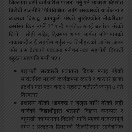
जिल्लामा बसी कर्मचारीले पालना गर्नु पर्ने आचरण बिपरीत
बिरोधी राजनीति गितिविधिमा लागि सरकारको आचोलना र
व्यवस्था बिरुद्ध कामकुरो गरेको बुझिएकोले नोकरीबाट
बर्खास्त किन नगर्ने ?
”
भन्दै पङ्तिकारलाई बर्खास्त गरेको
थियो । सोही सहिद दिवसमा भाषण मार्फत् मरिचमानको
नाकाबन्दीलाई सहयोग गर्नुस नत्र तिमीहरुको जागिर जान्छ
भनेर त्रास देखाउने एकजना मरीचमानका सहयोगी विद्यार्थी
बहुदल आएपछि मन्त्री भए ।
पञ्चायती सरकारले प्रजातन्त्र दिवस
मनाइ रहेको
सार्वजनिक मञ्चको कार्यक्रममा कालो र चारतारे झण्डा
प्रदर्शन गर्दा मदन चन्द र यज्ञराज चटौतले फागुन ७ गते
गिरफ्तार ।
प्रशासन गरेको धडपकड र जुलुस माथि गरेको लठ्ठी
चार्जको विद्यार्थीद्वारा भत्सर्नाः
विज्ञान क्याम्पस र
बहुमुखी क्याम्पसका विद्यार्थी माथि भएको बरबरतापूर्ण
दमन र प्रजातन्त्र दिवसको सिलसिलामा सार्वजनिक