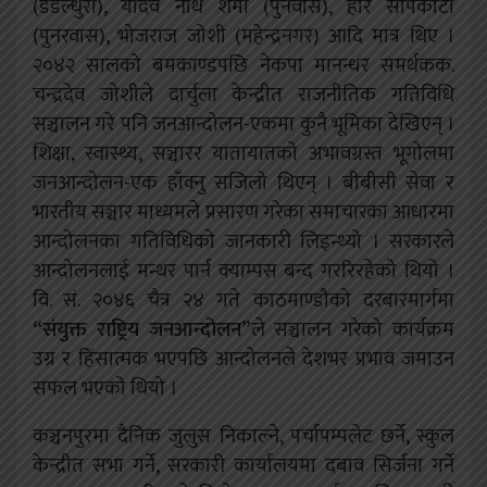
(डडेल्धुरा), यादव नाथ शर्मा (पुनर्वास), हरि सापकोटा
(पुनरवास), भोजराज जोशी (महेन्द्रनगर) आदि मात्र थिए ।
२०४२ सालको बमकाण्डपछि नेकपा मानन्धर समर्थकक.
चन्द्रदेव जोशीले दार्चुला केन्द्रीत राजनीतिक गतिविधि
सञ्चालन गरे पनि जनआन्दोलन-एकमा कुनै भूमिका देखिएन् ।
शिक्षा, स्वास्थ्य, सञ्चारर यातायातको अभावग्रस्त भूगोलमा
जनआन्दोलन-एक हाँक्नु सजिलो थिएन् । बीबीसी सेवा र
भारतीय सञ्चार माध्यमले प्रसारण गरेका समाचारका आधारमा
आन्दोलनका गतिविधिको जानकारी लिइन्थ्यो । सरकारले
आन्दोलनलाई मन्थर पार्न क्याम्पस बन्द गररिरहेको थियो ।
वि. सं. २०४६ चैत्र २४ गते काठमाण्डौको दरबारमार्गमा
“
संयुक्त राष्ट्रिय जनआन्दोलन
”
ले सञ्चालन गरेको कार्यक्रम
उग्र र हिंसात्मक भएपछि आन्दोलनले देशभर प्रभाव जमाउन
सफल भएको थियो ।
कञ्चनपुरमा दैनिक जुलुस निकाल्ने, पर्चापम्पलेट छर्ने, स्कुल
केन्द्रीत सभा गर्ने, सरकारी कार्यालयमा दबाव सिर्जना गर्ने