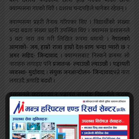
बस्ने दशरथ चन्दकोमा छापा हान्न गएको मौका छोपी
क्याम्पसमा गएको थिएँ । दशरथ चन्दपहिले भागेका रहेछन् ।
क्याम्पसमा प्रहरी तैनाथ गरिएका थिए । विद्यार्थीको संख्या
भन्दा बढता संख्या प्रहरी उपस्थित थिए । क्याम्पस प्रशासनले
३ वटा नारा तय गरी लिखित रुपमा थमायो ।
नेपालको
आमाको- जय
,
हाम्रो राजा हाम्रो देश-प्राण भन्दा प्यारो छ
र
अमर सहिद- जिन्दावाद
। क्याम्पसबाट निस्कने क्रममा सो
नाराहरु लगाइए पनि
प्रजातन्त्र- ल्याउछौ ल्याउछौ
।
पञ्चायती
व्यवस्था- मुर्दावाद
।
संयुक्त जनआन्दोलन- जिन्दावाद
भन्ने नारा
लगाउदै अगाडि बढ्यौं ।
प्रसासनले खटाइएका र पञ्चायत समर्थक विद्यार्थीले नारामा
साथ दिएनन् । सिद्धनाथ बहुमुखी क्याम्पस त्यसबेला विहान र
बेलुका गरी दुई सिफ्टमा चल्थ्यो । रात्रीकालिन समयमा
अधिकांस पढ्ने विद्यार्थी शिक्षक, कर्मचारी, व्यापारी र प्रहरी
समेत थिए । वरपीपलको उत्तरपट्टीको नहरमा पुग्ने वित्तिकै
जुलुसलाई प्रहरीले रोक्यो । पार्कपट्टी प्रहरीभ्यान बीच सडकमा