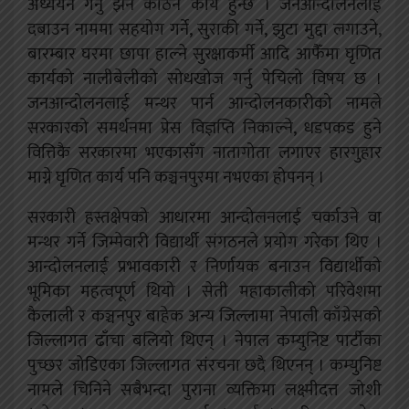
अध्ययन गर्नु झन कठिन कार्य हुन्छ । जनआन्दोलनलाई
दबाउन नाममा सहयोग गर्ने, सुराकी गर्ने, झुटा मुद्दा लगाउने,
बारम्बार घरमा छापा हाल्ने सुरक्षाकर्मी आदि आफैँमा घृणित
कार्यको नालीबेलीको सोधखोज गर्नु पेचिलो विषय छ ।
जनआन्दोलनलाई मन्थर पार्न आन्दोलनकारीको नामले
सरकारको समर्थनमा प्रेस विज्ञप्ति निकाल्ने, धडपकड हुने
वित्तिकै सरकारमा भएकासँग नातागोता लगाएर हारगुहार
माग्ने घृणित कार्य पनि कञ्चनपुरमा नभएका होपनन् ।
सरकारी हस्तक्षेपको आधारमा आन्दोलनलाई चर्काउने वा
मन्थर गर्ने जिम्मेवारी विद्यार्थी संगठनले प्रयोग गरेका थिए ।
आन्दोलनलाई प्रभावकारी र निर्णायक बनाउन विद्यार्थीको
भूमिका महत्वपूर्ण थियो । सेती महाकालीको परिवेशमा
कैलाली र कञ्चनपुर बाहेक अन्य जिल्लामा नेपाली काँग्रेसको
जिल्लागत ढाँचा बलियो थिएन् । नेपाल कम्युनिष्ट पार्टीका
पुच्छर जोडिएका जिल्लागत संरचना छदै थिएनन् । कम्युनिष्ट
नामले चिनिने सबैभन्दा पुराना व्यक्तिमा लक्ष्मीदत्त जोशी