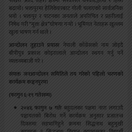
पोखरा आदि शहरी क्षेत्रमा सरकारले धपकड,हत्या र हिंसा
बढायो। भक्तपुरमा हेलिकेप्टरबाट गोली चलाएको सार्वजनिक
भयो । भक्तपुर र पाटनका जनताले अपरिचित र प्रहरीलाई
निषेध गरी “मुक्त क्षेत्र”घोषणा गर्‍यो । भूमिगत नेताहरू खुल्लम
खुला भाषण गर्न थाले ।
आन्दोलन तुहाउने प्रयासः
नेपाली काँग्रेसको नाम जोड्दै
बीपीपुत्र प्रकाश कोइरालाले आन्दोलन स्थगन गर्नु पर्ने
व्यक्तव्यबाजी गरे ।
संयक्त जनआन्दोलन समितिले तय गरेको पहिलो चरणको
कार्यक्रम कञ्चनपुरमा
(फागुन ६-१९ गतेसम्म)
२०४६ फागुन ७ गतेः
बहुदलका पक्षमा नारा लगाउदै
पञ्चायतको बिरोध गर्ने कार्यक्रम अनुसार प्रजातन्त्र
दिवसमा सहभागिहुने क्रममा सिद्धनाथ बहुमुखी
क्याम्पस र सिद्धनाथ विज्ञान क्याम्पसका विद्यार्थी