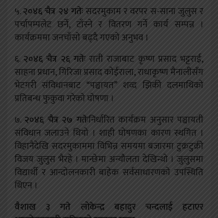
५.
२०४६ चैत्र २४ गतेः
सदरमुकाम र वरपर स-साना जुलुस र
पर्चापम्पलेट छर्ने, टाँस्ने र वितरण गर्ने कार्य सम्पन्न ।
कार्यक्रममा जनचाँसो बढ्दै गएको अनुभव ।
६.
२०४६ चैत्र २६ गतेः
राती राजाबाट कृष्ण प्रसाद भट्टराई,
साहना प्रधान, गिरिजा प्रसाद कोईराला, राधाकृष्ण मैनालीसँग
भेटगरी संविधानबाट “पञ्चायत” शव्द झिकी दलमाथिको
प्रतिबन्ध फुकुवा गरेको घोषणा ।
७.
२०४६ चैत्र २७ गतेः
निर्धारित कार्यक्रम अनुसार पञ्चायती
संविधान जलाउने थियो । शाही घोषणका कारण स्थगित ।
विहानैदेखि सदरमुकाममा विभिन्न समयमा बजारमा टुक्रटुक्री
विजय जुलुस भैरहे । मान्छेमा अन्यौलता देखिन्थो । जुलुसमा
विद्यार्थी र आन्दोलनकारी बाहेक सर्वसाधारणको उपस्थिति
थिएन ।
वैशाख ३ गते लोकेन्द्र बहादुर चन्दलाई हटाएर