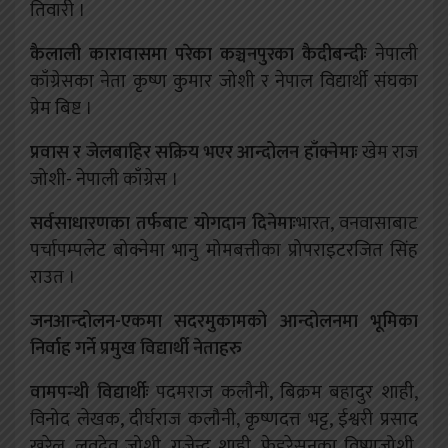
तिवारी ।
कैलाली कारावासमा परेका कञ्चनपुरका कैदीबन्दीः
नेपाली
काँग्रेसका नेता कृष्ण कुमार जोशी र नेपाल विद्यार्थी संघका
प्रेम बिष्ट ।
प्रवास र जेलबाहिर सक्रिय भएर आन्दोलन हाँक्नेमाः
खेम राज
जोशी- नेपाली काँग्रेस ।
सर्वसाधारणका तर्फबाट योगदान दिनेमाः
भारत, वनवासाबाट
पर्चापम्पलेट बोक्नेमा भानु मोमबत्तीका प्रोपराइटरजित सिंह
राउत ।
जनआन्दोलन-एकमा सदरमुकामको आन्दोलनमा भूमिका
निर्वाह गर्ने प्रमुख विद्यार्थी नेताहरु
वामपन्थी विद्यार्थीः
पदमराज कलौनी, बिक्रम बहादुर शाही,
विनोद लेखक, दीर्घराज कलौनी, कृष्णदत्त भट्ट, ईश्वरी प्रसाद
खरेल, लवदेव जोशी, गजेन्द्र शाही, फेडरेसनका विष्णुजोशी,