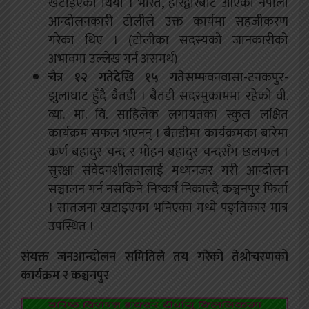
खटाइएको थियो । भारत, हरिद्वारबाट आएका नेपाली
आन्दोलनकारी टोलीले उक्त कार्यमा सहजीकरण
गरेका थिए । (टोलीका सदस्यको जानकारीको
अभावमा उल्लेख गर्न असमर्थ)
चैत्र १२ गतेदेखि १५ गतेसम्मः
वनवासा-टनकपुर-
झुलाघाट हुँदै बैतडी । बैतडी सदरमुकाममा रहेको वी.
व्या. मा. वि. साहिलेक लगायतका स्कुल लक्षित
कार्यक्रम सफल भएनन् । बैतडीमा कार्यक्रमका बारेमा
कर्ण बहादुर चन्द र मोहन बहादुर चन्दसँग छलफल ।
सुरक्षा संवेदनशीलतालाई मध्यनजर गरी आन्दोलन
सञ्चालन गर्न नसकिने निष्कर्ष निकाल्दै कञ्चनपुर फिर्ता
। सातजना खटाइएका भनिएका मध्ये पङ्तिकार मात्र
उपस्थित ।
संयक्त जनआन्दोलन समितिले तय गरेको तेश्रोचरणको
कार्यक्रम र कञ्चनपुर