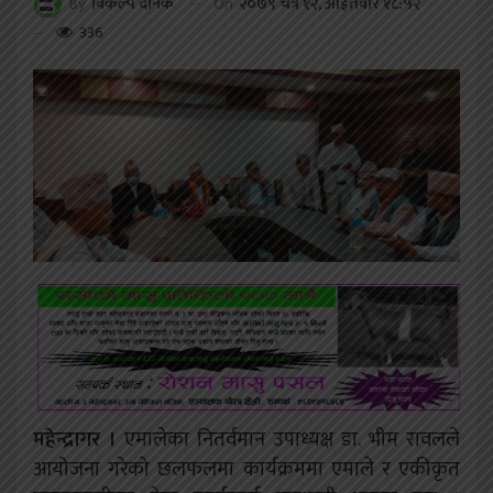
On
२०७९ चैत्र १२, आईतवार १८:५२
By
विकल्प दैनिक
336
महेन्द्रागर ।
एमालेका नितर्वमान उपाध्यक्ष डा. भीम रावलले
आयोजना गरेको छलफलमा कार्यक्रममा एमाले र एकीकृत