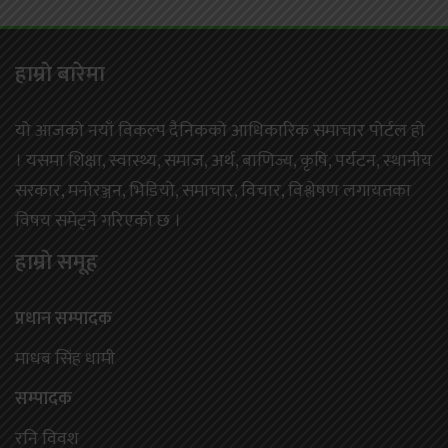
हाम्राे बारेमा
यो आजको नयाँ विकल्प दैनिकको आधिकारिक समाचार पोर्टल हो
। यसमा शिक्षा, स्वास्थ्य, समाज, अर्थ, बाणिज्य, कृषि, पर्यटन, स्थानीय
सरकार, मनोरञ्जन, भिडियो, समाचार, विचार, विश्लेषण लगायतका
विषय समेट्ने गरिएको छ ।
हाम्राे समूह
प्रधान सम्पादक
माधब सिंह धामी
सम्पादक
रनि विवश