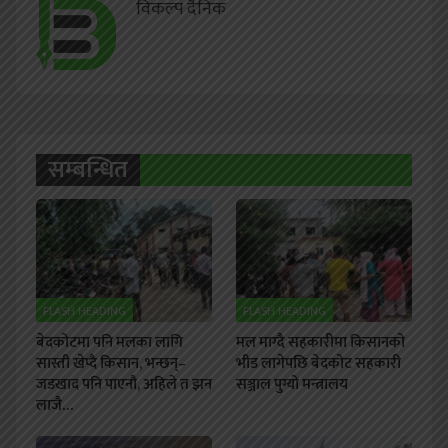
विकल्प दैनिक
सम्बन्धित
FLASH HEADING
FLASH HEADING
बेदकोटमा पनि मलका लागि
मल माग्दै सहकारीमा किसानको
सास्ती खेप्दै किसान, भन्छन्–
भीड लागेपछि बेदकोट सहकारी
जडखाद पनि पाएनौ, अहिले त झन
सञ्जाल पुग्यो मन्त्रालय
लाजै…