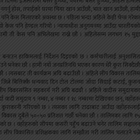
 दिनमा इजलाशमा बसेर हुन्थ्यो, चेयरमा बसेर हुन्थ्यो, अहिले हामीले
ा नगर्नु होस, तपाईको घरमा चिया खान आउँछौ, भात खान आउँछौ, हामी
 पनि केस मिलाएको अवस्था छ । पहिला भन्दा अहिले केही चेन्ज गरेका
्यो केस पनि हेण्डल गरियो । न्यायाधीश अनुगमनमा आउँदा भारतीयको
ामी ती केस पनि अभिलेखमा राख्ने छौ । अहिलेसम्म लगभग १५ मुद्दा
रुस्त बनाउन हाकिमलाई निर्देशन दिइएको छ । कर्मचारीलाई अनुशासित
 भनेका छौ । हामी नयाँ जनप्रतिनधि भएका कारण धेरै कुरा सिक्दैछौ
ौ । त्यसबाट ती कार्यक्रम अघि बढाउँछौ । अहिले सीप विकास तालिम
 जित्ने बित्तिक्कै धन्यवाद दिन टोल टोलमा जाँदा सिदाई कटाई, कुसन
सीप विकाससित सहकार्य गरी अघि बढ्यौ । अहिले वादीस समुदायका
वादी समुदाय ९ नम्बर, ४ नम्बर र १८ नम्बरमा देखिएका छन्, वहाँहरु
 पनि कुराकानी गरिएको छ । त्यसका लागि टाढाबाट आउँदा वहाँहरुलाई
विकास दुबैले ५०÷५० प्रतिशत गर्छौ भनेका छौ । तालिमका लागि १५
 भाको छ । वहाँहरुको सीपमा कसरी पहुँच बढाउने भनेर तालिम सञ्चालन
मा सीप विकासित प्रशिक्षकका लागि सम्झौता गरी तालिम चलाउने भन्ने